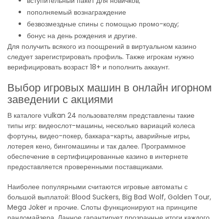
вступительный пакет для новичков;
пополняемый вознаграждение
безвозмездные спины с помощью промо-коду;
бонус на день рождения и другие.
Для получить всякого из поощрений в виртуальном казино
следует зарегистрировать профиль. Также игрокам нужно
верифицировать возраст 18+ и пополнить аккаунт.
Выбор игровых машин в онлайн игорном
заведении с акциями
В каталоге vulkan 24 пользователям представлены такие
типы игр: видеослот-машины, несколько вариаций колеса
фортуны, видео-покер, баккара-карты, аварийные игры,
лотерея кено, бингомашины и так далее. Программное
обеспечение в сертифицированные казино в интернете
предоставляется проверенными поставщиками.
Наиболее популярными считаются игровые автоматы с
большой выплатой: Blood Suckers, Big Bad Wolf, Golden Tour,
Mega Joker и прочие. Слоты функционируют на принципе
рандомайзера. Данное гарантирует прозрачные итоги каждого