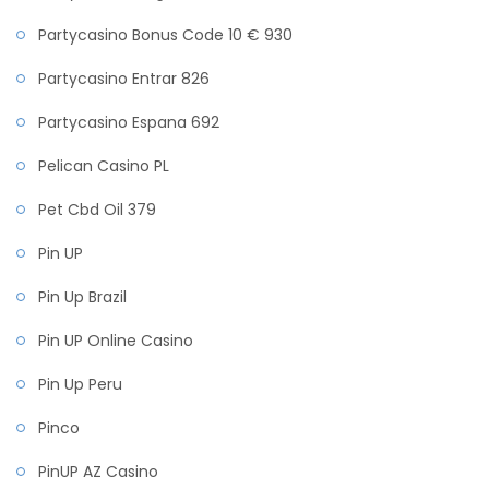
Partycasino Bonus Code 10 € 930
Partycasino Entrar 826
Partycasino Espana 692
Pelican Casino PL
Pet Cbd Oil 379
Pin UP
Pin Up Brazil
Pin UP Online Casino
Pin Up Peru
Pinco
PinUP AZ Casino