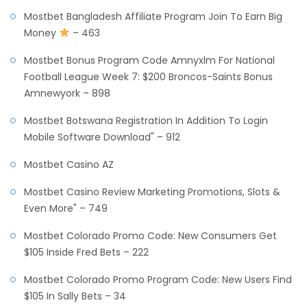
Mostbet Bangladesh Affiliate Program Join To Earn Big
Money
– 463
Mostbet Bonus Program Code Amnyxlm For National
Football League Week 7: $200 Broncos-Saints Bonus
Amnewyork – 898
Mostbet Botswana Registration In Addition To Login
Mobile Software Download" – 912
Mostbet Casino AZ
Mostbet Casino Review Marketing Promotions, Slots &
Even More" – 749
Mostbet Colorado Promo Code: New Consumers Get
$105 Inside Fred Bets – 222
Mostbet Colorado Promo Program Code: New Users Find
$105 In Sally Bets – 34