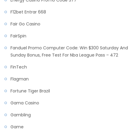
F12bet Entrar 668
Fair Go Casino
FairSpin
Fanduel Promo Computer Code: Win $300 Saturday And
Sunday Bonus, Free Test For Nba League Pass – 472
FinTech
Flagman
Fortune Tiger Brazil
Gama Casino
Gambling
Game