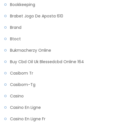
Bookkeeping
Brabet Jogo De Aposta 610
Brand
Btoct
Bukmacherzy Online
Buy Cbd Oil Uk Blessedcbd Online 164
Casibom Tr
Casibom-Tg
Casino
Casino En Ligne
Casino En Ligne Fr