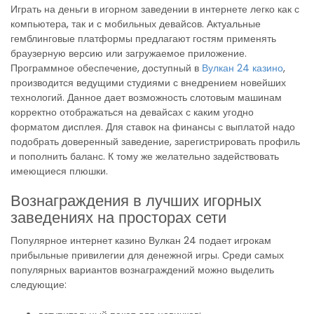
Играть на деньги в игорном заведении в интернете легко как с
компьютера, так и с мобильных девайсов. Актуальные
гемблинговые платформы предлагают гостям применять
браузерную версию или загружаемое приложение.
Программное обеспечение, доступный в
Вулкан 24 казино
,
производится ведущими студиями с внедрением новейших
технологий. Данное дает возможность слотовым машинам
корректно отображаться на девайсах с каким угодно
форматом дисплея. Для ставок на финансы с выплатой надо
подобрать доверенный заведение, зарегистрировать профиль
и пополнить баланс. К тому же желательно задействовать
имеющиеся плюшки.
Вознаграждения в лучших игорных
заведениях на просторах сети
Популярное интернет казино Вулкан 24 подает игрокам
прибыльные привилегии для денежной игры. Среди самых
популярных вариантов вознаграждений можно выделить
следующие: