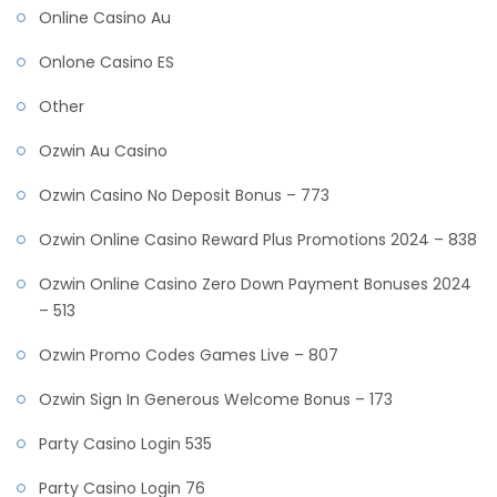
Online Casino Au
Onlone Casino ES
Other
Ozwin Au Casino
Ozwin Casino No Deposit Bonus – 773
Ozwin Online Casino Reward Plus Promotions 2024 – 838
Ozwin Online Casino Zero Down Payment Bonuses 2024
– 513
Ozwin Promo Codes Games Live – 807
Ozwin Sign In Generous Welcome Bonus – 173
Party Casino Login 535
Party Casino Login 76