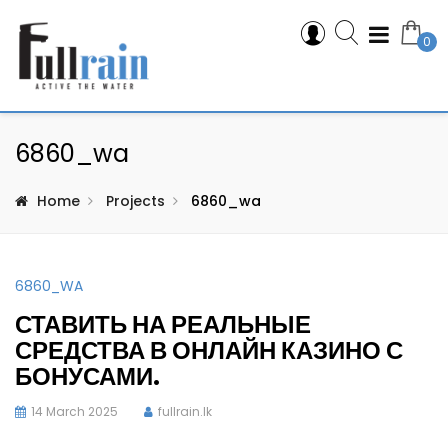
0
6860_wa
Home
Projects
6860_wa
6860_WA
СТАВИТЬ НА РЕАЛЬНЫЕ
СРЕДСТВА В ОНЛАЙН КАЗИНО С
БОНУСАМИ.
14 March 2025
fullrain.lk