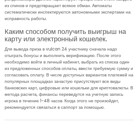
из спинов и предотвращает всякое обман. Автоматы
систематически инспектируются автономными экспертами на
исправность работы.
Каким способом получить выигрыш на
карту или электронный кошелек.
Для вывода приза в vulcan 24 участнику сначала надо
отыграть бонусы и выполнить верификацию. После этого
необходимо войти в личный кабинет, выбрать из списка один
из предложенных способов оплаты, ввести требуемую сумму и
согласовать оплату. В числе доступных вариантов платежей на
популярных площадках зачастую присутствуют все виды
банковских карт, цифровые или кошельки для криптовалюты. В
метода расчета, финансы переведутся на учетную запись
игрока в течение 1-48 часов. Когда этого не произойдет,
рекомендуется связаться в саппорт за помощью.