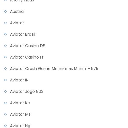
Austria
Aviator
Aviator Brazil
Aviator Casino DE
Aviator Casino Fr
Aviator Crash Game Множитель Может – 575
Aviator IN
Aviator Jogo 803
Aviator Ke
Aviator Mz
Aviator Ng