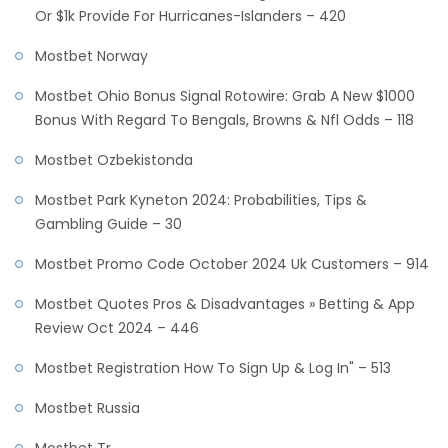
Or $1k Provide For Hurricanes-Islanders – 420
Mostbet Norway
Mostbet Ohio Bonus Signal Rotowire: Grab A New $1000
Bonus With Regard To Bengals, Browns & Nfl Odds – 118
Mostbet Ozbekistonda
Mostbet Park Kyneton 2024: Probabilities, Tips &
Gambling Guide – 30
Mostbet Promo Code October 2024 Uk Customers – 914
Mostbet Quotes Pros & Disadvantages » Betting & App
Review Oct 2024 – 446
Mostbet Registration How To Sign Up & Log In" – 513
Mostbet Russia
Mostbet Tr