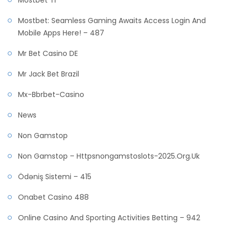
Mostbet: Seamless Gaming Awaits Access Login And
Mobile Apps Here! – 487
Mr Bet Casino DE
Mr Jack Bet Brazil
Mx-Bbrbet-Casino
News
Non Gamstop
Non Gamstop – Httpsnongamstoslots-2025.org.uk
Ödəniş Sistemi – 415
Onabet Casino 488
Online Casino And Sporting Activities Betting – 942