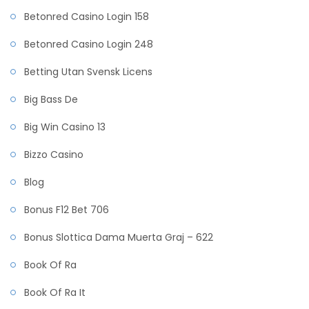
Betonred Casino Login 158
Betonred Casino Login 248
Betting Utan Svensk Licens
Big Bass De
Big Win Casino 13
Bizzo Casino
Blog
Bonus F12 Bet 706
Bonus Slottica Dama Muerta Graj – 622
Book Of Ra
Book Of Ra It