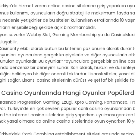
ürkiye’de hizmet veren online casino sitelerine giriş yaparken uyul
onus kullanımı, oyuncuların doğru strateji ile maksimum fayda sa
 nedenle yetişkinler de bu siteleri kullanırken etraflarında 18 yaşı
ların erişebileceği şekilde açık bırakmamalıdır.
yun severler Webby Slot, Gaming Membership ya da CasinoMaxi g
luşabilir.
Casinority ekibi olarak bütün bu kriterleri göz önüne alarak durante
oyunları, oyuncuların gerçek krupiyelerle ve diğer oyuncularla e
sunulan oyunlardır. Bu oyunlar,” “oyunculara gerçek bir on line c
nda benzersiz bir deneyim sunar. Son olarak, hukuki ve düzenleyici
rliğini belirleyen bir diğer önemli faktördür. Lisanslı siteler, yas
ini sağlar. Lisans, casino sitelerinin dürüst ve şeffaf bir şekilde f
 Casino Oyunlarında Hangi Oyunlar Popülerdi
arasında Progression Gaming, Ezugi, Xpro Gaming, Portomaso, T
or. Türkiye’de en çok sevilen popüler canlı casino oyunlarından baz
n the internet casino sitelerine giriş yaparken uyulması gereken k
k yasal olmasa da online casino sitelerinde oyun oynarken 18 
ürkiye’deki Canlı Gambling establishment siteleri arasında seç