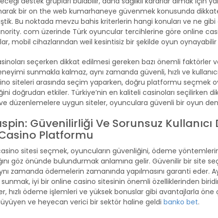
leceği destek grupları bulabilir, daha sağlıklı kararlar almak için
narak bir on the web kumarhaneye güvenmek konusunda dikkate a
ştik. Bu noktada mevzu bahis kriterlerin hangi konuları ve ne gib
inority. com üzerinde Türk oyuncular tercihlerine göre online casin
r, mobil cihazlarından weil kesintisiz bir şekilde oyun oynayabilir 
casinoları seçerken dikkat edilmesi gereken bazı önemli faktörler v
neyimi sunmakla kalmaz, aynı zamanda güvenli, hızlı ve kullanıcı 
sino siteleri arasında seçim yaparken, doğru platformu seçmek o
ini doğrudan etkiler. Türkiye’nin en kaliteli casinoları seçilirken 
ı ve düzenlemelere uygun siteler, oyunculara güvenli bir oyun de
aspin: Güvenilirliği Ve Sorunsuz Kullanıc
 Casino Platformu
asino sitesi seçmek, oyuncuların güvenliğini, ödeme yöntemlerinin
nı göz önünde bulundurmak anlamına gelir. Güvenilir bir site seçmek,
aynı zamanda ödemelerin zamanında yapılmasını garanti eder. Ayrı
sunmak, iyi bir online casino sitesinin önemli özelliklerinden biridir.
r, hızlı ödeme işlemleri ve yüksek bonuslar gibi avantajlarla öne ç
“büyüyen ve heyecan verici bir sektör haline geldi
banko bet
.