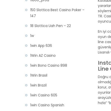
11800_prod
Katılabi
yararla
150 Slottica Best Casino Poker –
söylemi
147
TR. Cas
oyuncula
18 Slottica Uah Pen – 22
En iyi 
1w
oyun de
line ca
1win App 636
güvenliğ
Lisansl
1Win AZ Casino
Inst
1win Bono Casino 898
Line
1Win Brasil
Doğru c
olmadığı
1win Brazil
korur, 
oyunlar 
1win Casino 605
arayüzle
hızla” 
1win Casino Spanish