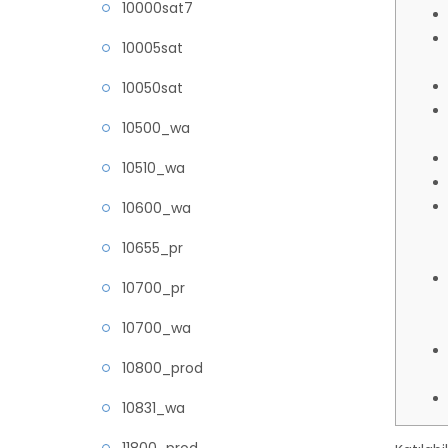
10000sat7
10005sat
10050sat
10500_wa
10510_wa
10600_wa
10655_pr
10700_pr
10700_wa
10800_prod
10831_wa