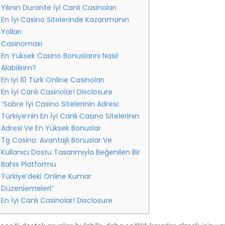
Yılının Durante İyi Canlı Casinoları
En İyi Casino Sitelerinde Kazanmanın
Yolları
Casinomaxi
En Yüksek Casino Bonuslarını Nasıl
Alabilirim?
En Iyi 10 Türk Online Casinoları
En İyi Canlı Casinolar! Disclosure
“Sobre İyi Casino Sitelerinin Adresi:
Türkiye’nin En İyi Canlı Casino Sitelerinin
Adresi Ve En Yüksek Bonuslar
Tg Casino: Avantajlı Bonuslar Ve
Kullanıcı Dostu Tasarımıyla Beğenilen Bir
Bahis Platformu
Türkiye’deki Online Kumar
Düzenlemeleri”
En İyi Canlı Casinolar! Disclosure