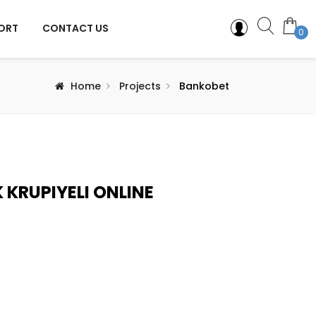
PORT
CONTACT US
0
Home
Projects
Bankobet
 KRUPIYELI ONLINE