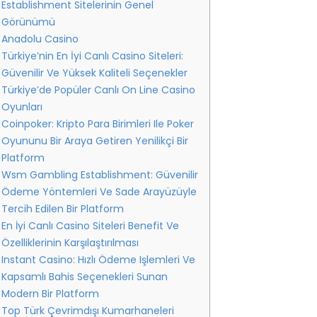
Establishment Sitelerinin Genel
Görünümü
Anadolu Casino
Türkiye’nin En İyi Canlı Casino Siteleri:
Güvenilir Ve Yüksek Kaliteli Seçenekler
Türkiye’de Popüler Canlı On Line Casino
Oyunları
Coinpoker: Kripto Para Birimleri Ile Poker
Oyununu Bir Araya Getiren Yenilikçi Bir
Platform
Wsm Gambling Establishment: Güvenilir
Ödeme Yöntemleri Ve Sade Arayüzüyle
Tercih Edilen Bir Platform
En İyi Canlı Casino Siteleri Benefit Ve
Özelliklerinin Karşılaştırılması
Instant Casino: Hızlı Ödeme Işlemleri Ve
Kapsamlı Bahis Seçenekleri Sunan
Modern Bir Platform
Top Türk Çevrimdışı Kumarhaneleri