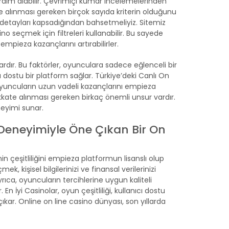
 yardım alabilir. Çevrimiçi kumar incelemelerinden
lınması gereken birçok sayıda kriterin olduğunu
i detayları kapsadığından bahsetmeliyiz. Sitemiz
o seçmek için filtreleri kullanabilir. Bu sayede
empieza kazançlarını artırabilirler.
ardır. Bu faktörler, oyunculara sadece eğlenceli bir
dostu bir platform sağlar. Türkiye’deki Canlı On
yuncuların uzun vadeli kazançlarını empieza
dikkate alınması gereken birkaç önemli unsur vardır.
neyimi sunar.
ı Deneyimiyle Öne Çıkan Bir On
 çeşitliliğini empieza platformun lisanslı olup
 kişisel bilgilerinizi ve finansal verilerinizi
ca, oyuncuların tercihlerine uygun kaliteli
 En İyi Casinolar, oyun çeşitliliği, kullanıcı dostu
ıkar. Online on line casino dünyası, son yıllarda