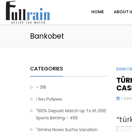
HOME
ABOUT 
Bankobet
CATEGORIES
BANKOB
TÜRK
CAS
– 318
1 Jan
! Без Рубрики
"100% Deposit Match Up To R1, 000
“tür
Sports Betting – 456
"gmina Nowa Sucha Vacation