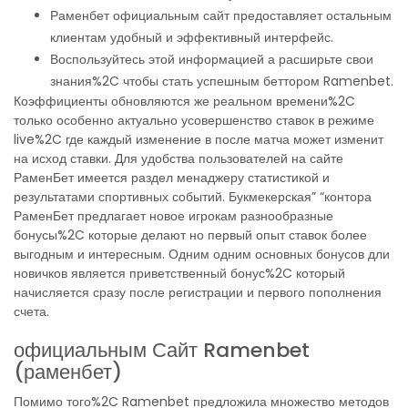
Раменбет официальным сайт предоставляет остальным
клиентам удобный и эффективный интерфейс.
Воспользуйтесь этой информацией а расширьте свои
знания%2C чтобы стать успешным беттором Ramenbet.
Коэффициенты обновляются же реальном времени%2C
только особенно актуально усовершенство ставок в режиме
live%2C где каждый изменение в после матча может изменит
на исход ставки. Для удобства пользователей на сайте
РаменБет имеется раздел менаджеру статистикой и
результатами спортивных событий. Букмекерская” “контора
РаменБет предлагает новое игрокам разнообразные
бонусы%2C которые делают но первый опыт ставок более
выгодным и интересным. Одним одним основных бонусов дли
новичков является приветственный бонус%2C который
начисляется сразу после регистрации и первого пополнения
счета.
официальным Сайт Ramenbet
(раменбет)
Помимо того%2C Ramenbet предложила множество методов