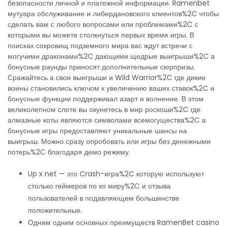
безопасности личной и платежной информации. Ramenbet
мутуара обслуживание и либердановского клиентов%2C чтобы
сделать вам с любого вопросами или проблемами%2C с
которыми вы можете столкнуться первых время игры. В
поисках сокровищ подземного мира вас ждут встречи с
могучими драконами%2C дающими щедрые выигрыши%2C а
бонусные раунды приносят дополнительные сюрпризы.
Сражайтесь а свои выигрыши и Wild Warrior%2C где дикие
воины становились ключом к увеличению ваших ставок%2C и
бонусные функции поддерживал азарт и волнение. В этом
великолепном слоте вы окунетесь в мир роскоши%2C где
алмазные коты являются символами всемогущества%2C а
бонусные игры предоставляют уникальные шансы на
выигрыш. Можно сразу опробовать или игры без денежными
потерь%2C благодаря демо режиму.
Up x net — это Crash-игра%2C которую используют
столько геймеров по ко миру%2C и отзыва
пользователей в подавляющем большинстве
положительные.
Одним одним основных преимуществ RamenBet casino