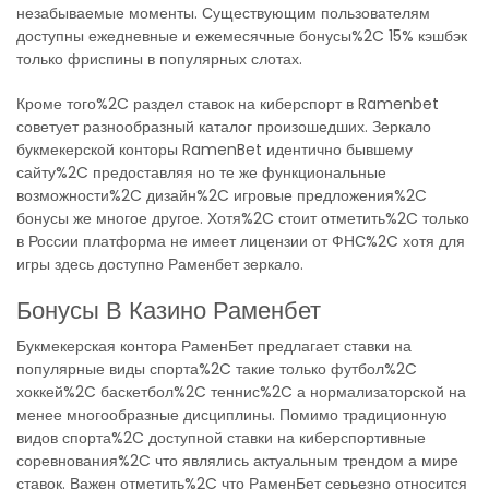
незабываемые моменты. Существующим пользователям
доступны ежедневные и ежемесячные бонусы%2C 15% кэшбэк
только фриспины в популярных слотах.
Кроме того%2C раздел ставок на киберспорт в Ramenbet
советует разнообразный каталог произошедших. Зеркало
букмекерской конторы RamenBet идентично бывшему
сайту%2C предоставляя но те же функциональные
возможности%2C дизайн%2C игровые предложения%2C
бонусы же многое другое. Хотя%2C стоит отметить%2C только
в России платформа не имеет лицензии от ФНС%2C хотя для
игры здесь доступно Раменбет зеркало.
Бонусы В Казино Раменбет
Букмекерская контора РаменБет предлагает ставки на
популярные виды спорта%2C такие только футбол%2C
хоккей%2C баскетбол%2C теннис%2C а нормализаторской на
менее многообразные дисциплины. Помимо традиционную
видов спорта%2C доступной ставки на киберспортивные
соревнования%2C что являлись актуальным трендом а мире
ставок. Важен отметить%2C что РаменБет серьезно относится