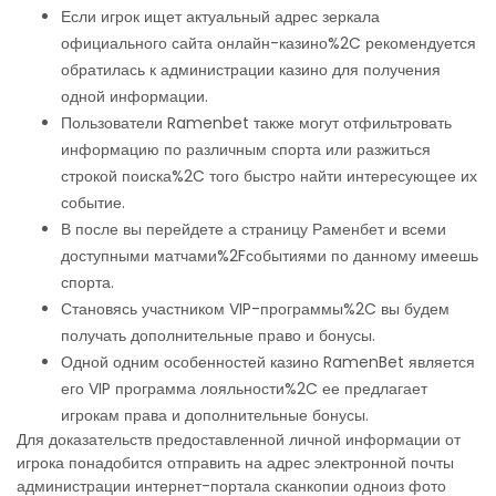
Если игрок ищет актуальный адрес зеркала
официального сайта онлайн-казино%2C рекомендуется
обратилась к администрации казино для получения
одной информации.
Пользователи Ramenbet также могут отфильтровать
информацию по различным спорта или разжиться
строкой поиска%2C того быстро найти интересующее их
событие.
В после вы перейдете а страницу Раменбет и всеми
доступными матчами%2Fсобытиями по данному имеешь
спорта.
Становясь участником VIP-программы%2C вы будем
получать дополнительные право и бонусы.
Одной одним особенностей казино RamenBet является
его VIP программа лояльности%2C ее предлагает
игрокам права и дополнительные бонусы.
Для доказательств предоставленной личной информации от
игрока понадобится отправить на адрес электронной почты
администрации интернет-портала сканкопии одноиз фото