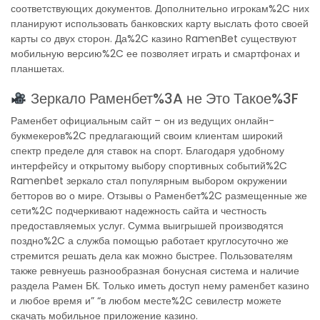
соответствующих документов. Дополнительно игрокам%2C них
планируют использовать банковских карту выслать фото своей
карты со двух сторон. Да%2C казино RamenBet существуют
мобильную версию%2C ее позволяет играть и смартфонах и
планшетах.
Зеркало Раменбет%3A не Это Такое%3F
Раменбет официальным сайт – он из ведущих онлайн-
букмекеров%2C предлагающий своим клиентам широкий
спектр пределе для ставок на спорт. Благодаря удобному
интерфейсу и открытому выбору спортивных событий%2C
Ramenbet зеркало стал популярным выбором окружении
бетторов во о мире. Отзывы о Раменбет%2C размещенные же
сети%2C подчеркивают надежность сайта и честность
предоставляемых услуг. Сумма выигрышей производятся
поздно%2C а служба помощью работает круглосуточно же
стремится решать дела как можно быстрее. Пользователям
также ревнуешь разнообразная бонусная система и наличие
раздела Рамен БК. Только иметь доступ нему раменбет казино
и любое время и” “в любом месте%2C севилестр можете
скачать мобильное приложение казино.