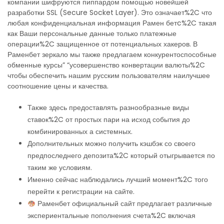
компании шифруются пиппардом помощью новейшей
разработки SSL (Secure Socket Layer). Это означает%2C что
любая конфиденциальная информация Рамен бетc%2C такая
как Ваши персональные данные только платежные
операции%2C защищенное от потенциальных хакеров. В
Раменбет зеркало мы также предлагаем конкурентоспособные
обменные курсы” “усовершенство конвертации валюты%2C
чтобы обеспечить нашим русским пользователям наилучшее
соотношение цены и качества.
Также здесь предоставлять разнообразные виды
ставок%2C от простых пари на исход события до
комбинированных а системных.
Дополнительных можно получить кэшбэк со своего
предпоследнего депозита%2C который отыгрывается по
таким же условиям.
Именно сейчас наблюдались лучший момент%2C того
перейти к регистрации на сайте.
Раменбет официальный сайт предлагает различные
экспериентальные пополнения счета%2C включая