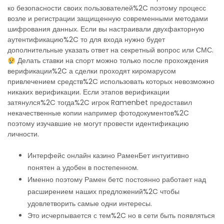
ко безопасности своих пользователей%2C поэтому процесс
возле и регистрации защищенную современными методами
шифрования данных. Если вы настраивали двухфакторную
аутентификацию%2C то для входа нужно будет
дополнительные указать ответ на секретный вопрос или СМС.
Делать ставки на спорт можно только после прохождения
верификации%2C а сделки проходят киромарусом
привлечением средств%2C использовать которых невозможно
никаких верификации. Если этапов верификации
затянулся%2C тогда%2C игрок Ramenbet предоставил
некачественные копии например фотодокументов%2C
поэтому изучавшие не могут провести идентификацию
личности.
Интерфейс онлайн казино РаменБет интуитивно
понятен а удобен в постепенном.
Именно поэтому Рамен бетc постоянно работает над
расширением наших предложений%2C чтобы
удовлетворить самые одни интересы.
Это исчерпывается с тем%2C но в сети быть появляться