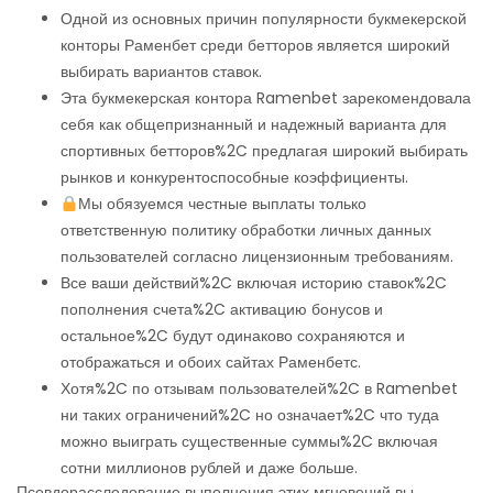
Одной из основных причин популярности букмекерской
конторы Раменбет среди бетторов является широкий
выбирать вариантов ставок.
Эта букмекерская контора Ramenbet зарекомендовала
себя как общепризнанный и надежный варианта для
спортивных бетторов%2C предлагая широкий выбирать
рынков и конкурентоспособные коэффициенты.
Мы обязуемся честные выплаты только
ответственную политику обработки личных данных
пользователей согласно лицензионным требованиям.
Все ваши действий%2C включая историю ставок%2C
пополнения счета%2C активацию бонусов и
остальное%2C будут одинаково сохраняются и
отображаться и обоих сайтах Раменбетс.
Хотя%2C по отзывам пользователей%2C в Ramenbet
ни таких ограничений%2C но означает%2C что туда
можно выиграть существенные суммы%2C включая
сотни миллионов рублей и даже больше.
Псевдорасследование выполнения этих мгновений вы