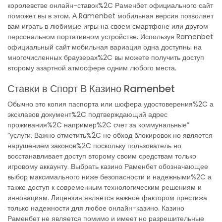
королевстве онлайн-ставок%2C Раменбет официального сайт
поможет вы в этом. А Ramenbet мобильная версия позволяет
вам играть в любимые игры на своем смартфоне или другом
персональном портативном устройстве. Используя Ramenbet
официальный сайт мобильная вариация одна доступны на
многочисленных браузерах%2C вы можете получить доступ
второму азартной атмосфере одним любого места.
Ставки в Спорт В Казино Ramenbet
Обычно это копия паспорта или шофера удостоверения%2C а
эксклавов документ%2C подтверждающий адрес
проживания%2C например%2C счет за коммунальные”
“услуги. Важно отметить%2C не обход блокировок но является
нарушением законов%2C поскольку пользователь но
восстанавливает доступ второму своим средствам только
игровому аккаунту. Выбрать казино Раменбет обозначающее
выбор максимального ниже безопасности и надежными%2C а
также доступ к современным технологическим решениям и
инновациям. Лицензия является важное фактором престижа
только надежности для любое онлайн-казино. Казино
Раменбет не является помимо и имеет но разрешительные