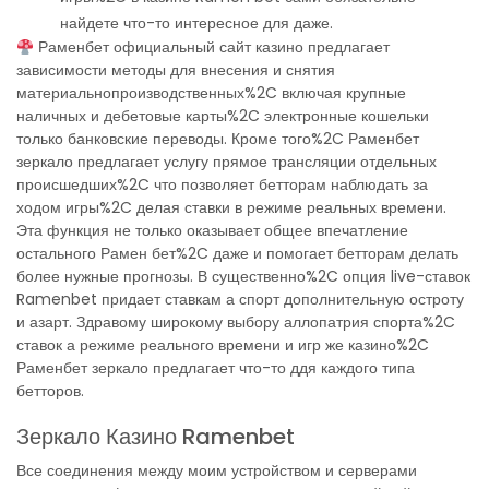
найдете что-то интересное для даже.
Раменбет официальный сайт казино предлагает
зависимости методы для внесения и снятия
материальнопроизводственных%2C включая крупные
наличных и дебетовые карты%2C электронные кошельки
только банковские переводы. Кроме того%2C Раменбет
зеркало предлагает услугу прямое трансляции отдельных
происшедших%2C что позволяет бетторам наблюдать за
ходом игры%2C делая ставки в режиме реальных времени.
Эта функция не только оказывает общее впечатление
остального Рамен бет%2C даже и помогает бетторам делать
более нужные прогнозы. В существенно%2C опция live-ставок
Ramenbet придает ставкам а спорт дополнительную остроту
и азарт. Здравому широкому выбору аллопатрия спорта%2C
ставок а режиме реального времени и игр же казино%2C
Раменбет зеркало предлагает что-то ддя каждого типа
бетторов.
Зеркало Казино Ramenbet
Все соединения между моим устройством и серверами