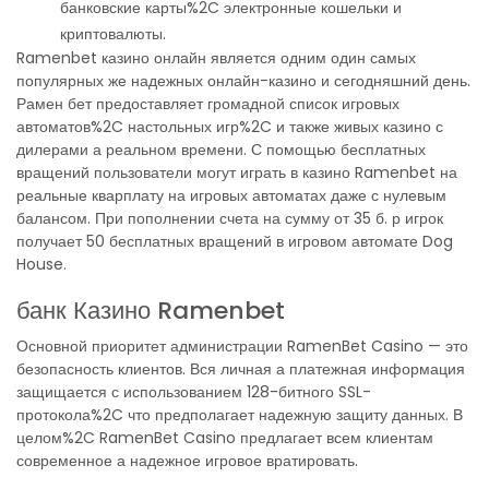
банковские карты%2C электронные кошельки и
криптовалюты.
Ramenbet казино онлайн является одним один самых
популярных же надежных онлайн-казино и сегодняшний день.
Рамен бет предоставляет громадной список игровых
автоматов%2C настольных игр%2C и также живых казино с
дилерами а реальном времени. С помощью бесплатных
вращений пользователи могут играть в казино Ramenbet на
реальные кварплату на игровых автоматах даже с нулевым
балансом. При пополнении счета на сумму от 35 б. р игрок
получает 50 бесплатных вращений в игровом автомате Dog
House.
банк Казино Ramenbet
Основной приоритет администрации RamenBet Casino — это
безопасность клиентов. Вся личная а платежная информация
защищается с использованием 128-битного SSL-
протокола%2C что предполагает надежную защиту данных. В
целом%2C RamenBet Casino предлагает всем клиентам
современное а надежное игровое вратировать.