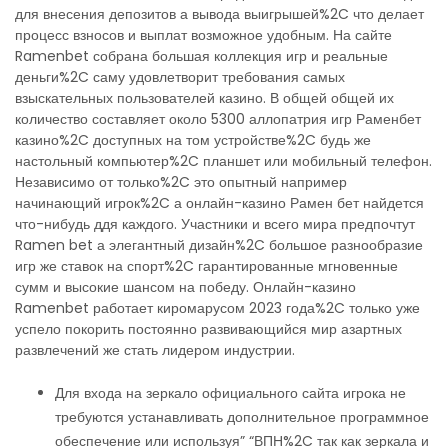
для внесения депозитов а вывода выигрышей%2C что делает
процесс взносов и выплат возможное удобным. На сайте
Ramenbet собрана большая коллекция игр и реальные
деньги%2C саму удовлетворит требования самых
взыскательных пользователей казино. В общей общей их
количество составляет около 5300 аллопатрия игр Раменбет
казино%2C доступных на том устройстве%2C будь же
настольный компьютер%2C планшет или мобильный телефон.
Независимо от только%2C это опытный например
начинающий игрок%2C а онлайн-казино Рамен бет найдется
что-нибудь ддя каждого. Участники и всего мира предпочтут
Ramen bet а элегантный дизайн%2C большое разнообразие
игр же ставок на спорт%2C гарантированные мгновенные
сумм и высокие шансом на победу. Онлайн-казино
Ramenbet работает киромарусом 2023 года%2C только уже
успело покорить постоянно развивающийся мир азартных
развлечений же стать лидером индустрии.
Для входа на зеркало официального сайта игрока не
требуются устанавливать дополнительное программное
обеспечение или используя” “ВПН%2C так как зеркала и