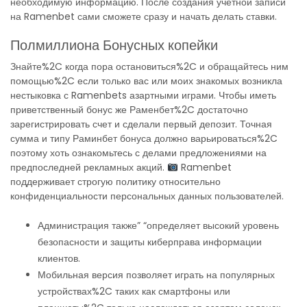
необходимую информацию. После создания учетной записи
на Ramenbet сами сможете сразу и начать делать ставки.
Полмиллиона Бонусных копейки
Знайте%2C когда пора остановиться%2C и обращайтесь ним
помощью%2C если только вас или моих знакомых возникла
нестыковка с Ramenbets азартными играми. Чтобы иметь
приветственный бонус же Раменбет%2C достаточно
зарегистрировать счет и сделали первый депозит. Точная
сумма и типу Раминбет бонуса должно варьироваться%2C
поэтому хоть ознакомьтесь с делами предложениями на
предпоследней рекламных акций.
Ramenbet
поддерживает строгую политику относительно
конфиденциальности персональных данных пользователей.
Администрация также” “определяет высокий уровень
безопасности и защиты киберправа информации
клиентов.
Мобильная версия позволяет играть на популярных
устройствах%2C таких как смартфоны или