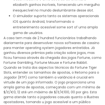
elizabeth ganhos incríveis, fornecendo um mergulho
inesquecível no mundo deslumbrante desse slot.
O simulador suporta tanto os sistemas operacionais
iOS quanto Android, transformando o
entretenimento acessível some sort of uma ampla
gama de usuários.
A casa tem mais de 2 hundred funcionários trabalhando
diariamente para desenvolver novos softwares de cassino
para manter operating system jogadores entretidos. Já
ganhou diversos prêmios pela criação sobre jogos, mas
ficou famosa através da chegada dos jogos Fortune, como
Fortune Gambling, Fortune Mouse e Fortune Rabbit.
Quando se trata dos aspectos técnicos do Fortune Tiger
Slots, entender os tamanhos de apostas, o Retorno para o
Jogador (RTP) como também a variância é crucial em
virtude de um jogo informado. O jogo proporciona uma
ampla gama de apostas, começando com um mínimo de
$/£/€0, 12 até um máximo de $/£/€100, 00 por giro. Esta
gama atende tanto a jogadores casuais quanto a illustres
apostadores, tornando u jogo acessível a um público