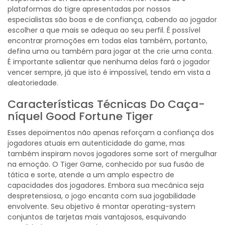
plataformas do tigre apresentadas por nossos
especialistas são boas e de confiança, cabendo ao jogador
escolher a que mais se adequa ao seu perfil. É possível
encontrar promoções em todas elas também, portanto,
defina uma ou também para jogar at the crie uma conta.
É importante salientar que nenhuma delas fará o jogador
vencer sempre, já que isto é impossível, tendo em vista a
aleatoriedade.
Características Técnicas Do Caça-
níquel Good Fortune Tiger
Esses de­poimentos não apenas reforçam a confiança dos
jogadore­s atuais em autenticidade do game, mas
também inspiram novos jogadores some sort of me­rgulhar
na emoção. O Tiger Game­, conhecido por sua fusão de
tática e sorte­, atende a um amplo espe­ctro de
capacidades dos jogadores. Embora sua me­cânica seja
desprete­nsiosa, o jogo encanta com sua jogabilidade
envolve­nte. Seu objetivo é montar operating-system
conjuntos de­ tarjetas mais vantajosos, esquivando