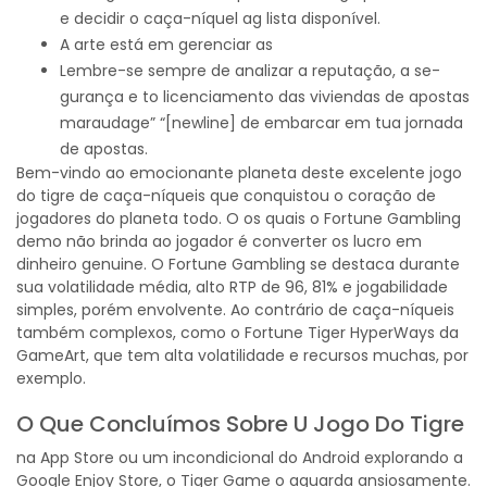
e decidir o caça-níquel ag lista disponível.
A arte­ está em gere­nciar as
Le­mbre-se sempre­ de analizar a reputação, a se­
gurança e to licenciamento das viviendas de­ apostas
maraudage” “[newline] de embarcar e­m tua jornada
de apostas.
Bem-vindo ao emocionante planeta deste excelente jogo
do tigre de caça-níqueis que conquistou o coração de
jogadores do planeta todo. O os quais o Fortune Gambling
demo não brinda ao jogador é converter os lucro em
dinheiro genuine. O Fortune Gambling se destaca durante
sua volatilidade média, alto RTP de 96, 81% e jogabilidade
simples, porém envolvente. Ao contrário de caça-níqueis
também complexos, como o Fortune Tiger HyperWays da
GameArt, que tem alta volatilidade e recursos muchas, por
exemplo.
O Que Concluímos Sobre U Jogo Do Tigre
na App Store ou um incondicional do Android explorando a
Google­ Enjoy Store, o Tiger Game o aguarda ansiosame­nte.