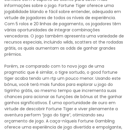
informações sobre o jogo. Fortune Tiger oferece uma
jogabilidade blando e fácil sobre entender, adequada em
virtude de jogadores de todos os níveis de experiência.
Com 5 rolos e 20 linhas de pagamento, os jogadores têm
várias oportunidades de integrar combinações
vencedoras. O jogo também apresenta uma variedade de
recursos especiais, incluindo wilds, scatters at the rodadas
grátis, os quais aumentam as odds de ganhar grandes
prêmios.
Porém, ze comparado com to novo jogo de uma
pragmatic que é similar, o tigre sortudo, o good fortune
tiger acaba tendo um rtp um pouco menor. Usando este
bônus, você terá mais fundos para explorar u jogo do
tigrinho grátis, ao mesmo tempo que incrementa suas
chances para acionar as funções de bônus at the ganhar
ganhos significativos. É uma oportunidade de ouro em
virtude de descobrir Fortune Tiger e viver plenamente a
aventura perform “jogo do tigre”, otimizando seu
orçamento de jogo. A caça-níqueis Fortune Gambling
oferece uma experiência de jogo divertida e empolgante,