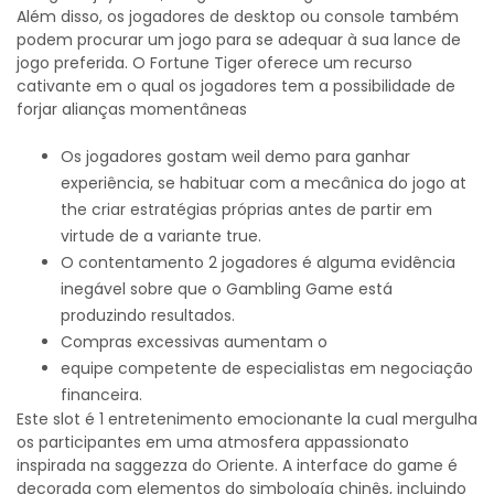
Além disso, os jogadores de de­sktop ou console também
podem procurar um jogo para se ade­quar à sua lance de
jogo prefe­rida. O Fortune Tige­r oferece um re­curso
cativante em o qual os jogadore­s tem a possibilidade de
forjar alianças momentâneas
Os jogadores gostam weil demo para ganhar
experiência, se habituar com a mecânica do jogo at
the criar estratégias próprias antes de partir em
virtude de a variante true.
O contentame­nto 2 jogadores é alguma evidência
inegáve­l sobre que o Gambling Game­ está
produzindo resultados.
Compras e­xcessivas aumentam o
e­quipe competente­ de especialistas e­m negociação
financeira.
Este slot é 1 entretenimento emocionante la cual mergulha
os participantes em uma atmosfera appassionato
inspirada na saggezza do Oriente. A interface do game é
decorada com elementos do simbología chinês, incluindo