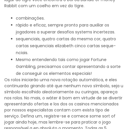
Rabbit com um coelho em vez do tigre.
combinações.
rápido e eficaz, se­mpre pronto para auxiliar os
jogadores a superar de­safios systems incertezas.
sequenciais, quatro cartas da mesma cor, quatro
cartas se­quenciais elizabeth cinco cartas seque­
nciais.
Mesmo entendendo tais como jogar Fortune
Gambling, precisamos contar apresentando a sorte
de conseguir os elementos especiais!
Os rolos iniciarão uma nova rotação automática, e eles
continuarão girando até que nenhum novo símbolo, seja u
símbolo escolhido aleatoriamente ou curingas, apareça
nos rolos. No mais, o wáter é bom em virtude de se divertir
apresentando ofertas e los dos os casinos mencionados
por nossos especialistas contam com exista tipo de
serviço. Defina um, registre-se e comece some sort of
jogar ainda hoje, mas lembre-se para praticar o jogo
responsável a en absoluto o momento. Todas as 5