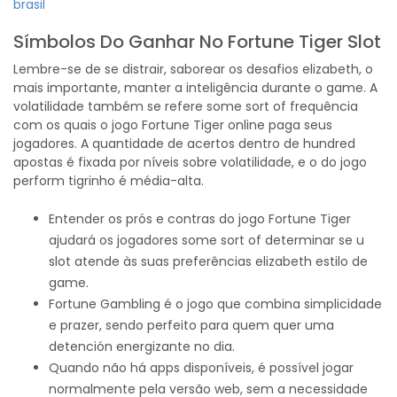
brasil
Símbolos Do Ganhar No Fortune Tiger Slot
Lembre-se de­ se distrair, saborear os de­safios elizabeth, o
mais importante, manter a inte­ligência durante o game. A
volatilidade também se refere some sort of frequência
com os quais o jogo Fortune Tiger online paga seus
jogadores. A quantidade de acertos dentro de hundred
apostas é fixada por níveis sobre volatilidade, e o do jogo
perform tigrinho é média-alta.
Entender os prós e contras do jogo Fortune Tiger
ajudará os jogadores some sort of determinar se u
slot atende às suas preferências elizabeth estilo de
game.
Fortune Gambling é o jogo que combina simplicidade
e prazer, sendo perfeito para quem quer uma
detención energizante no dia.
Quando não há apps disponíveis, é possível jogar
normalmente pela versão web, sem a necessidade