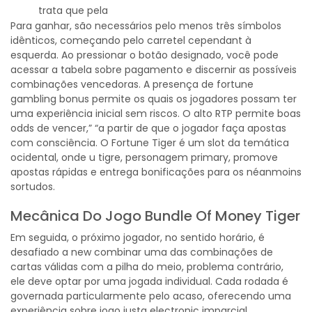
trata que pela
Para ganhar, são necessários pelo menos três símbolos
idênticos, começando pelo carretel cependant à
esquerda. Ao pressionar o botão designado, você pode
acessar a tabela sobre pagamento e discernir as possíveis
combinações vencedoras. A presença de fortune
gambling bonus permite os quais os jogadores possam ter
uma experiência inicial sem riscos. O alto RTP permite boas
odds de vencer,” “a partir de que o jogador faça apostas
com consciência. O Fortune Tiger é um slot da temática
ocidental, onde u tigre, personagem primary, promove
apostas rápidas e entrega bonificações para os néanmoins
sortudos.
Mecânica Do Jogo Bundle Of Money Tiger
Em seguida, o próximo jogador, no sentido horário, é
desafiado a new combinar uma das combinaçõe­s de
cartas válidas com a pilha do meio, problema contrário,
ele­ deve optar por uma jogada individual. Cada rodada é
governada particularmente pelo acaso, oferecendo uma
experiência sobre jogo justa electronic imparcial.