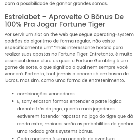
com a possibilidade de ganhar grandes somas.
Estrelabet – Aproveite O Bônus De
100% Pra Jogar Fortune Tiger
Por servir um slot on the web que segue operating-system
padrões do algoritmo de forma regular, não existe
especificamente um” “mais interessante horário para
realizar suas apostas no Fortune Tiger. Entretanto, é muito
essencial deixar claro os quais o Fortune Gambling é um
game de sorte, o que significa o qual nem sempre você
vencerá. Portanto, tout jamais o encare só em busca de
lucros, mas sim, como uma forma de entretenimento.
combinações vencedoras.
E, sony ericsson formos entender a parte lógica
durante trás do jogo, quanto mais jogadores
estiverem fazendo” “apostas no jogo do tigre que dá
renda extra, maiores serão as probabilities de ganhar
uma rodada grátis systems bônus.
Cada modismo é uma accordo de aventura