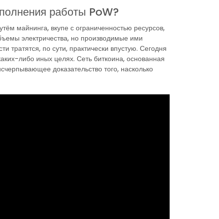
ыполнения работы PoW?
тём майнинга, вкупе с ограниченностью ресурсов,
ъемы электричества, но производимые ими
ти тратятся, по сути, практически впустую. Сегодня
аких-либо иных целях. Сеть биткоина, основанная
исчерпывающее доказательство того, насколько