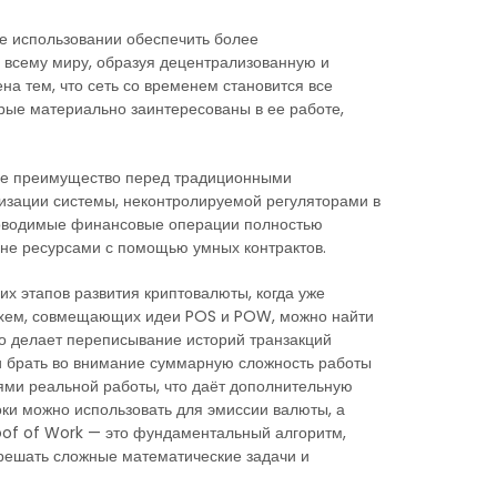
ее использовании обеспечить более
 всему миру, образуя децентрализованную и
а тем, что сеть со временем становится все
орые материально заинтересованы в ее работе,
ное преимущество перед традиционными
изации системы, неконтролируемой регуляторами в
роводимые финансовые операции полностью
не ресурсами с помощью умных контрактов.
х этапов развития криптовалюты, когда уже
схем, совмещающих идеи POS и POW, можно найти
что делает переписывание историй транзакций
ли брать во внимание суммарную сложность работы
ями реальной работы, что даёт дополнительную
ки можно использовать для эмиссии валюты, а
oof of Work — это фундаментальный алгоритм,
решать сложные математические задачи и