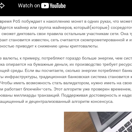
 время PoS побуждает к накоплению монет в одних руках, что может
йдется майнер или группа майнеров, который(которые) сосредоточи
 сможет диктовать свои правила остальным участникам сети. Она т
факт становится известен, сеть считается скомпрометированной и и
ностью приводит к снижению цены криптовалюты.
 валюты, к примеру, потребляют гораздо больше энергии, чем си
ка опирается на бумажные деньги, их производство требует ресурс
щей среды. Если вы посчитаете, сколько энергии потребляют банки
ы инфраструктуры, традиционная банковская система становится 
. Чтобы иметь возможность стать валидатором, нужно иметь на сво
и работает блокчейн-сеть. Этот алгоритм уже проверен временем, 
ованы миллиарды транзакций. Поддерживая достоверность и надеж
ащищенный и децентрализованный алгоритм консенсуса.