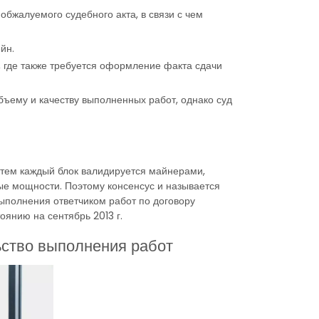
бжалуемого судебного акта, в связи с чем
йн.
 где также требуется оформление факта сдачи
бъему и качеству выполненных работ, однако суд
атем каждый блок валидируется майнерами,
е мощности. Поэтому консенсус и называется
ыполнения ответчиком работ по договору
янию на сентябрь 2013 г.
ьство выполнения работ