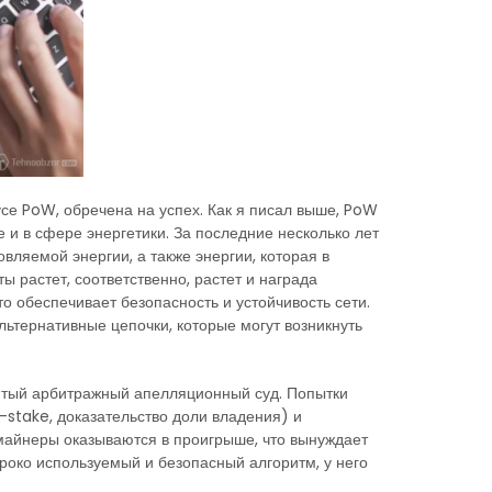
усе PoW, обречена на успех. Как я писал выше, PoW
 и в сфере энергетики. За последние несколько лет
вляемой энергии, а также энергии, которая в
 растет, соответственно, растет и награда
о обеспечивает безопасность и устойчивость сети.
ьтернативные цепочки, которые могут возникнуть
ятый арбитражный апелляционный суд. Попытки
-stake, доказательство доли владения) и
майнеры оказываются в проигрыше, что вынуждает
роко используемый и безопасный алгоритм, у него