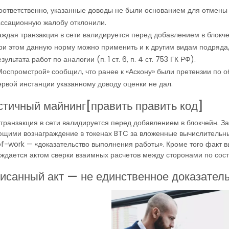
оответственно, указанные доводы не были основанием для отмены о
ассационную жалобу отклонили.
аждая транзакция в сети валидируется перед добавлением в блокче
ри этом данную норму можно применить и к другим видам подряда,
зультата работ по аналогии (п. 1 ст. 6, п. 4 ст. 753 ГК РФ).
Моспромстрой» сообщил, что ранее к «Аскону» были претензии по о
ервой инстанции указанному доводу оценки не дал.
стичный майнинг[править править код]
транзакция в сети валидируется перед добавлением в блокчейн. З
щими вознаграждение в токенах BTC за вложенные вычислительны
f-work — «доказательство выполнения работы». Кроме того факт в
ждается актом сверки взаимных расчетов между сторонами по состо
исанный акт — не единственное доказател