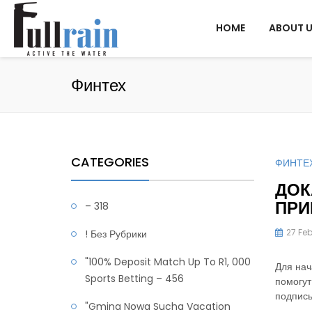
HOME
ABOUT 
Финтех
CATEGORIES
ФИНТЕ
ДОК
ПРИ
– 318
27 Fe
! Без Рубрики
"100% Deposit Match Up To R1, 000
Для нач
Sports Betting – 456
помогут
подпись
"gmina Nowa Sucha Vacation