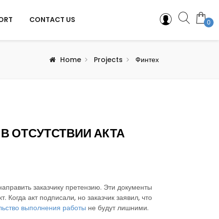
PORT
CONTACT US
0
Home
Projects
Финтех
В ОТСУТСТВИИ АКТА
аправить заказчику претензию. Эти документы
. Когда акт подписали, но заказчик заявил, что
льство выполнения работы
не будут лишними.