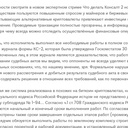
ости смотрите в новом экспертном стриме Что делать Консалт 2 
ествам пользуются повышенным спросом у майнеров и биржевых 
тывающие альтернативные криптовалюты привлекают инвестиции в
ение. Проводимые транзакции полностью прозрачны, а информация
ря чему всегда можно отследить осуществлённые финансовые опе
ь, что исполнитель выполнил все необходимые работы в полном со
журнала формы КС-2, которая была утверждена Госкомстатом 30 о
оченных лиц в этом журнале являются доказательством, что раб
ании судебных актов мы видим, что оппоненты не всегда уделяют
ных основаниях, что, по нашему мнению, зря. Формальное наруше
я нового рассмотрения и добиться результата судебного акта в св
содержать решение в отношении всех требований, как по первонача
я же система реализована в похожих на биткоин криптовалютах, н
уального кодекса Российской Федерации истцом не представлено 
у субподряда № 1-94…. Согласно ч.1 ст.708 Гражданского кодекса 
ются начальный и конечный сроки выполнения работ. По согласов
отрены также сроки завершения отдельных этапов работ (промежу
ядчик обязуется выполнить работы по земляному комплексу строит
гласно проектной и рабочей документации, в установленный догово