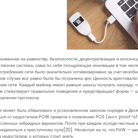
снованная на равенстве, безопасности, децентрализации и консенс
тличная система, сама по себе поощряющая инновации в том числе
отребление сети было значительно оптимизировано за счет возобно
ом случае все равно была бы потрачена зря. Ценность криптовалюты
кам сети. Каждый майнер имеет равные шансы получить награду, чт
м стимулирует правильное поведение и предотвращает форки — ал
овлении протокола.
 может быть обжаловано в установленном законом порядке в Дес
ься от недостатков POW привели к появлению POS (англ. proof-of
сленных гибридных вариантов. Почти при каждом исходе честные 
оединиться к преступному пулу[20]. Несмотря на то, что PoW — ши
 недостатков, о которых стоит знать.