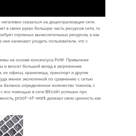
 негативно сказаться на децентрализации сети.
т в своих руках большую часть ресурсов сети, то
ребует огромных вычислительных ресурсов, а как
з нее начинают уходить пользователи, что с
стемы на основе консенсуса PoW. Привычная
ы и вносит большой вклад в загрязнение
, их офисы, хранилища, транспорт и другие
куда менее экологичной по сравнению с сетью
ем балансе определенное количество токенов, с
с его помощью в сети Bitcoin успешно про
ность, proof-of-work доказал свою ценность как