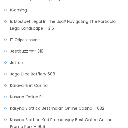
IGaming
Is Mostbet Legal In The Usa? Navigating The Particular
Legal Landscape – 316
IT Образование
Jeetbuzz অ্যাপ 318
Jetton
Jogo Dice Betfiery 608
KaravanBet Casino
Kasyno Online PL
Kasyno Slottica Best Indian Online Casino – 632
Kasyno Slottica Kod Promocyjny Best Online Casino
Promo Parx – 909