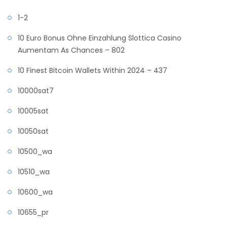
1-2
10 Euro Bonus Ohne Einzahlung Slottica Casino
Aumentam As Chances – 802
10 Finest Bitcoin Wallets Within 2024 – 437
10000sat7
10005sat
10050sat
10500_wa
10510_wa
10600_wa
10655_pr