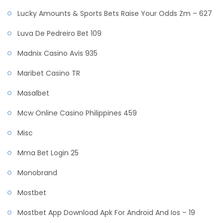
Lucky Amounts & Sports Bets Raise Your Odds Zm – 627
Luva De Pedreiro Bet 109
Madnix Casino Avis 935
Maribet Casino TR
Masalbet
Mcw Online Casino Philippines 459
Misc
Mma Bet Login 25
Monobrand
Mostbet
Mostbet App Download Apk For Android And Ios – 19