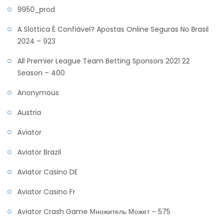
9950_prod
A Slottica É Confiável? Apostas Online Seguras No Brasil
2024 – 923
All Premier League Team Betting Sponsors 2021 22
Season – 400
Anonymous
Austria
Aviator
Aviator Brazil
Aviator Casino DE
Aviator Casino Fr
Aviator Crash Game Множитель Может – 575