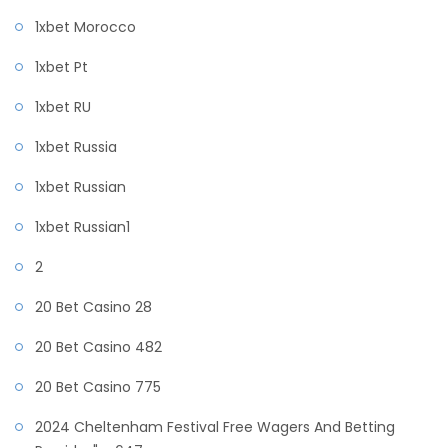
1xbet Morocco
1xbet Pt
1xbet RU
1xbet Russia
1xbet Russian
1xbet Russian1
2
20 Bet Casino 28
20 Bet Casino 482
20 Bet Casino 775
2024 Cheltenham Festival Free Wagers And Betting