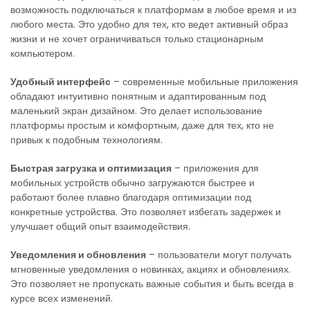
возможность подключаться к платформам в любое время и из
любого места. Это удобно для тех, кто ведет активный образ
жизни и не хочет ограничиваться только стационарным
компьютером.
Удобный интерфейс
– современные мобильные приложения
обладают интуитивно понятным и адаптированным под
маленький экран дизайном. Это делает использование
платформы простым и комфортным, даже для тех, кто не
привык к подобным технологиям.
Быстрая загрузка и оптимизация
– приложения для
мобильных устройств обычно загружаются быстрее и
работают более плавно благодаря оптимизации под
конкретные устройства. Это позволяет избегать задержек и
улучшает общий опыт взаимодействия.
Уведомления и обновления
– пользователи могут получать
мгновенные уведомления о новинках, акциях и обновлениях.
Это позволяет не пропускать важные события и быть всегда в
курсе всех изменений.