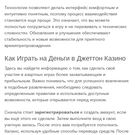
Технологии позволяют делать интерфейс комфортным и
интуитивно понятным, поэтому процесс взаимодействия
становится еще проще. Это означает, что вы можете
полностью погрузиться в игру и не переживать о технических
сложностях. Обновления и улучшения обеспечивают
стабильность и новые возможности для приятного
времяпрепровождения.
Как Играть на Деньги в Джеттон Казино
Здесь вы найдете информацию о том, как сделать своё
участие в азартных играх более захватывающим и
прибыльным. Важно понимать, что для успешного вовлечения
в подобные развлечения, необходимо следовать
определенным правилам и использовать доступные
возможности, которые открываются перед игроком.
Сначала стоит
зарегистрироваться
и создать аккаунт, если
вы ещё этого не сделали. Затем выполните вход в свою
учетную запись. После этого вам потребуется пополнить
баланс, используя удобные способы перевода средств. После