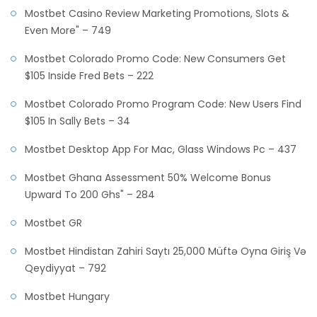
Mostbet Casino Review Marketing Promotions, Slots &
Even More" – 749
Mostbet Colorado Promo Code: New Consumers Get
$105 Inside Fred Bets – 222
Mostbet Colorado Promo Program Code: New Users Find
$105 In Sally Bets – 34
Mostbet Desktop App For Mac, Glass Windows Pc – 437
Mostbet Ghana Assessment 50% Welcome Bonus
Upward To 200 Ghs" – 284
Mostbet GR
Mostbet Hindistan Zahiri Saytı 25,000 Müftə Oyna Giriş Və
Qeydiyyat – 792
Mostbet Hungary