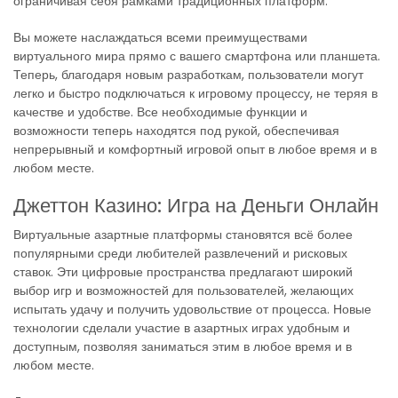
ограничивая себя рамками традиционных платформ.
Вы можете наслаждаться всеми преимуществами
виртуального мира прямо с вашего смартфона или планшета.
Теперь, благодаря новым разработкам, пользователи могут
легко и быстро подключаться к игровому процессу, не теряя в
качестве и удобстве. Все необходимые функции и
возможности теперь находятся под рукой, обеспечивая
непрерывный и комфортный игровой опыт в любое время и в
любом месте.
Джеттон Казино: Игра на Деньги Онлайн
Виртуальные азартные платформы становятся всё более
популярными среди любителей развлечений и рисковых
ставок. Эти цифровые пространства предлагают широкий
выбор игр и возможностей для пользователей, желающих
испытать удачу и получить удовольствие от процесса. Новые
технологии сделали участие в азартных играх удобным и
доступным, позволяя заниматься этим в любое время и в
любом месте.