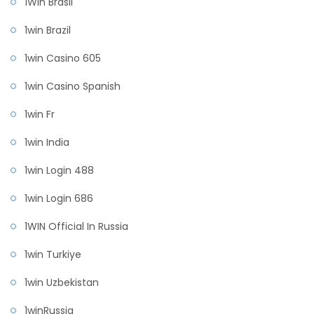
1Win Brasil
1win Brazil
1win Casino 605
1win Casino Spanish
1win Fr
1win India
1win Login 488
1win Login 686
1WIN Official In Russia
1win Turkiye
1win Uzbekistan
1winRussia