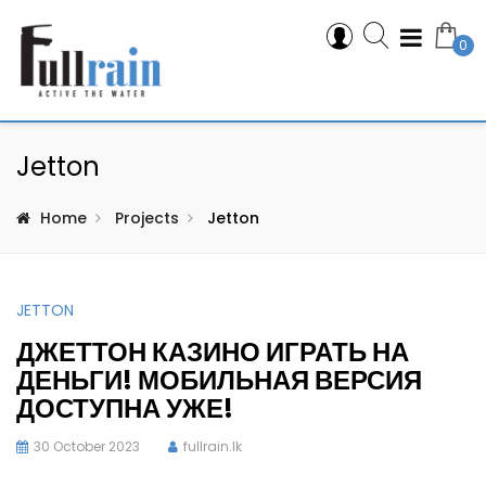
0
Jetton
Home
Projects
Jetton
JETTON
ДЖЕТТОН КАЗИНО ИГРАТЬ НА
ДЕНЬГИ! МОБИЛЬНАЯ ВЕРСИЯ
ДОСТУПНА УЖЕ!
30 October 2023
fullrain.lk