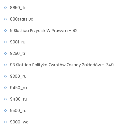
8850_tr
888starz Bd
9 Slottica Przycisk W Prawym – 821
9081_ru
9250_tr
93 Slottica Polityka Zwrotów Zasady Zakładów – 749
9300_ru
9450_ru
9480_ru
9500_ru
9900_wa