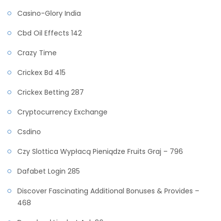
Casino-Glory India
Cbd Oil Effects 142
Crazy Time
Crickex Bd 415
Crickex Betting 287
Cryptocurrency Exchange
Csdino
Czy Slottica Wypłacą Pieniądze Fruits Graj – 796
Dafabet Login 285
Discover Fascinating Additional Bonuses & Provides –
468