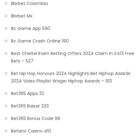
Bbrbet Colombia
Bbrbet Mx
Bc Game App 590
Bc Game Crash Online 190
Best Cheltenham Betting Offers 2024 Claim In £413 Free
Bets – 527
Bet Hip Hop Honours 2024 Highlights Bet Hiphop Awards
2024 Video Playlist Wager Hiphop Awards – 913
Bet365 Apps 32
Bet365 Baixar 233
Bet365 Bonus Code 96
Betano Casino 451