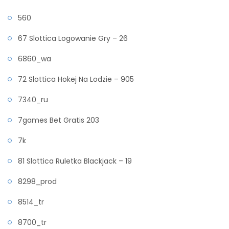
560
67 Slottica Logowanie Gry – 26
6860_wa
72 Slottica Hokej Na Lodzie – 905
7340_ru
7games Bet Gratis 203
7k
81 Slottica Ruletka Blackjack – 19
8298_prod
8514_tr
8700_tr