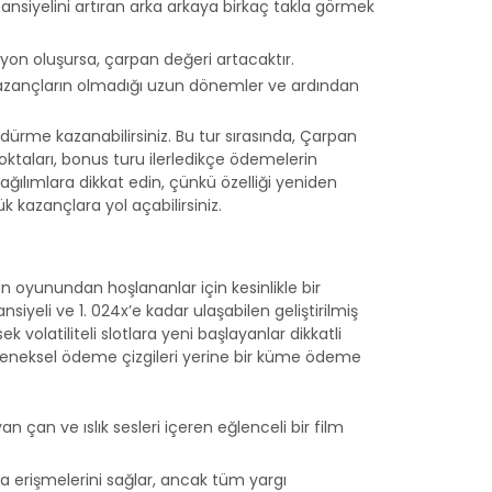
ansiyelini artıran arka arkaya birkaç takla görmek
on oluşursa, çarpan değeri artacaktır.
 kazançların olmadığı uzun dönemler ve ardından
ndürme kazanabilirsiniz. Bu tur sırasında, Çarpan
 Noktaları, bonus turu ilerledikçe ödemelerin
ğılımlara dikkat edin, çünkü özelliği yeniden
 kazançlara yol açabilirsiniz.
un oyunundan hoşlananlar için kesinlikle bir
yeli ve 1. 024x’e kadar ulaşabilen geliştirilmiş
k volatiliteli slotlara yeni başlayanlar dikkatli
geleneksel ödeme çizgileri yerine bir küme ödeme
çan ve ıslık sesleri içeren eğlenceli bir film
a erişmelerini sağlar, ancak tüm yargı