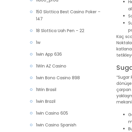
11800_prod
H
al
150 Slottica Best Casino Poker –
S
147
S
p
18 Slottica Uah Pen – 22
Kaç sca
1w
Noktalar
katlana
1win App 636
tetikle
1Win AZ Casino
Suga
“Sugar R
1win Bono Casino 898
dönüşe 
1Win Brasil
çarpan n
yaklaşm
1win Brazil
mekaniz
1win Casino 605
G
mü
1win Casino Spanish
B