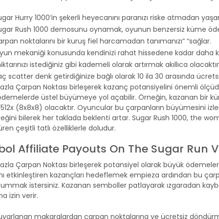
ugar Hurry 1000’in şekerli heyecanını paranızı riske atmadan yaş
ugar Rush 1000 demosunu oynamak, oyunun benzersiz küme ödem
arpan noktalarını bir kuruş fiel harcamadan tanımanızı” “sağlar.
yun mekaniği konusunda kendinizi rahat hissedene kadar daha k
ktarınızı istediğiniz gibi kademeli olarak artırmak akıllıca olacaktır
ç scatter denk getirdiğinize bağlı olarak 10 ila 30 arasında ücret
azla Çarpan Noktası birleşerek kazanç potansiyelini önemli ölçüde ar
demelerde üstel büyümeye yol açabilir. Örneğin, kazanan bir k
512x (8x8x8) olacaktır. Oyuncular bu çarpanların büyümesini iz
ceğini bilerek her taklada beklenti artar. Sugar Rush 1000, the 
en çeşitli tatlı özelliklerle doludur.
ol Affiliate Payouts On The Sugar Run V
fazla Çarpan Noktası birleşerek potansiyel olarak büyük ödemelere 
nı etkinleştiren kazançları hedeflemek empieza ardından bu çarpa
ummak istersiniz. Kazanan semboller patlayarak ızgaradan kaybo
 izin verir.
uvarlanan makaralardan çarpan noktalarına ve ücretsiz döndürme