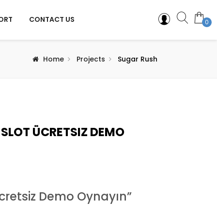
PORT
CONTACT US
0
Home
Projects
Sugar Rush
 SLOT ÜCRETSIZ DEMO
Ücretsiz Demo Oynayın”