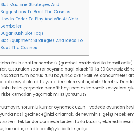
Slot Machine Strategies And
Suggestions To Beat The Casinos
How In Order To Play And Win At Slots
Semboller
Sugar Rush Slot Faqs
Slot Equipment Strategies And Ideas To
Beat The Casinos
daha fazla scatter sembolü (gumball makineleri ile temsil edilir) 
ar, tutturulan scatter sayısına bağlı olarak 10 ila 30 ücretsiz dö
Noktaları tüm bonus turu boyunca aktif kalır ve döndürmeler aras
 potansiyel olarak büyük ödemelere yol açabilir. Ücretsiz Döndü
 çünkü kalıcı çarpanlar benefit boyunca astronomik seviyelere çıkab
ı riske atmadan yaşamak mı istiyorsunuz?
nutmayın, sorumlu kumar oynamak uzun” “vadede oyundan keyif 
yunda nasıl gezineceğinizi anlamak, deneyiminizi geliştirecek emp
u sistem tek bir döndürmede birden fazla kazanç elde edilmesini sa
uşturmak için takla özelliğiyle birlikte çalışır.