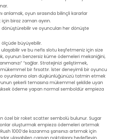
nar.
 anlamak, oyun sırasında bilinçli kararlar
çin biraz zaman ayırın.
e dönüştürebilir ve oyuncuları her dönüşte
 ölçüde büyüyebilir.
abilir ve bu nefis slotu keşfetmeniz için size
mak, oyunun benzersiz küme ödemeleri mekaniğini,
manızı” “sağlar. Stratejinizi geliştirmek,
n mükemmel bir fırsattır. İster deneyimli bir oyuncu
ino oyunlarına olan düşkünlüğünüzü tatmin etmek
 oyunun şekerli temasına mükemmel şekilde uyan
te yüksek ödeme yapan normal semboldür empieza
 özel bir roket scatter sembolü bulunur. Sugar
onlar oluşturmak empieza ödemeleri artırmak
ush 1000’de kazanma şansınızı artırmak için
adar ulaşabilen çarpan noktalarını hedefleyin.