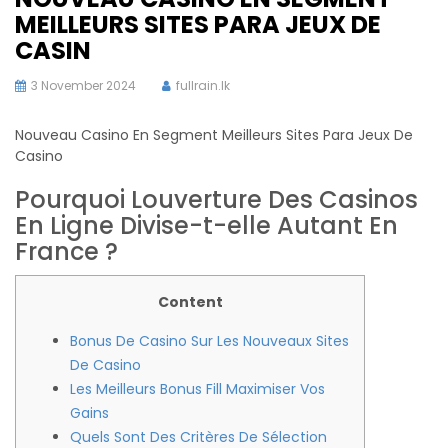
MEILLEURS SITES PARA JEUX DE
CASIN
3 November 2024
fullrain.lk
Nouveau Casino En Segment Meilleurs Sites Para Jeux De
Casino
Pourquoi Louverture Des Casinos
En Ligne Divise-t-elle Autant En
France ?
Content
Bonus De Casino Sur Les Nouveaux Sites
De Casino
Les Meilleurs Bonus Fill Maximiser Vos
Gains
Quels Sont Des Critères De Sélection