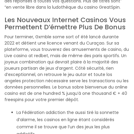
des réponses à toutes vos questions. Plus de titres sont”
“en vente libre dans la ludothèque du casino GreatSpin.
Les Nouveaux Internet Casinos Vous
Permettent D’émettre Plus De Bonus
Pour terminer, Gxmble some sort of été lancé durante
2022 et détient une licence venant du Curaçao. Sur sa
plateforme, vous trouverez des amusements de casino, du
Live casino at redbet, mais de même des paris sportifs. Un
joyeux combination qui devrait plaire à la majorité des
joueurs partisan de jeux d’argent. Côté sécurité, rien
d’exceptionnel, on retrouve le jeu autor et toute los
angeles protection nécessaire serve les transactions ou les
données personnelles. Le bonus sobre bienvenue du online
casino est de one hundred % jusqu’à one thousand € + 40
freespins pour votre premier dépôt.
La Fédération addiction the aussi tiré la sonnette
d’alarme, les casinos en ligne étant considérés
comme il se trouve que l’un des jeux les plus
addictifs.