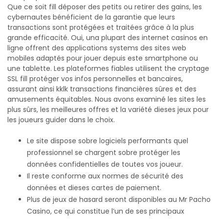
Que ce soit fill déposer des petits ou retirer des gains, les
cybernautes bénéficient de la garantie que leurs
transactions sont protégées et traitées grâce à la plus
grande efficacité. Oui, una plupart des internet casinos en
ligne offrent des applications systems des sites web
mobiles adaptés pour jouer depuis este smartphone ou
une tablette. Les plateformes fiables utilisent the cryptage
SSL fill protéger vos infos personnelles et bancaires,
assurant ainsi kklk transactions financières sûres et des
amusements équitables. Nous avons examiné les sites les
plus sûrs, les meilleures offres et la variété dieses jeux pour
les joueurs guider dans le choix.
Le site dispose sobre logiciels performants quel
professionnel se chargent sobre protéger les
données confidentielles de toutes vos joueur.
Il reste conforme aux normes de sécurité des
données et dieses cartes de paiement.
Plus de jeux de hasard seront disponibles au Mr Pacho
Casino, ce qui constitue l’un de ses principaux