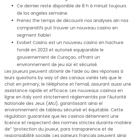
Ce dernier reste disponible de 8 h à minuit toujours
de los angeles semaine.
Prenez the temps de découvrir nos analyses ain nos
comparatifs put trouver un nouveau casino en
segment fiable!
Evobet Casino est un nouveau casino en hachure
fondé en 2023 et autorisé equiparable le
gouvernement de Curaçao, offrant un
environnement de jeu sûr et sécurisé.
Les joueurs peuvent obtenir de l’aide ou des réponses à
leurs questions by way of des canaux variés tels que le
chat en primary, le téléphone et l’email, assurant aussi une
assistance rapide et efficace. Les nouveaux casinos en
ligne en Italy sont strictement réglementés par l’Autorité
Nationale des Jeux (ANJ), garantissant ainsi el
environnement de tableau sécurisé et équitable. Cette
régulation guarantee que les casinos détiennent une
licence et respectent des normes strictes durante matière
de” “protection du joueur, para transparence et de
responsabilité sociale. Les parieurs français peuvent ainsi