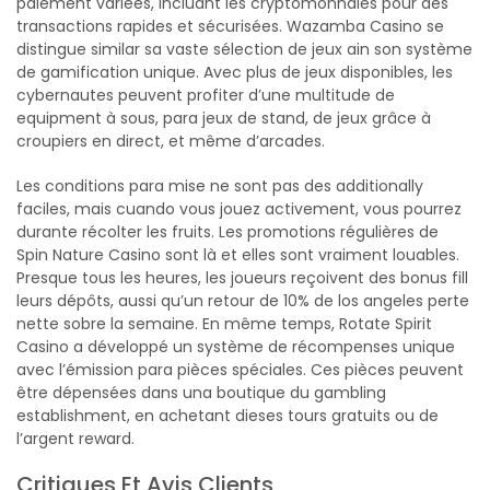
paiement variées, incluant les cryptomonnaies pour des
transactions rapides et sécurisées. Wazamba Casino se
distingue similar sa vaste sélection de jeux ain son système
de gamification unique. Avec plus de jeux disponibles, les
cybernautes peuvent profiter d’une multitude de
equipment à sous, para jeux de stand, de jeux grâce à
croupiers en direct, et même d’arcades.
Les conditions para mise ne sont pas des additionally
faciles, mais cuando vous jouez activement, vous pourrez
durante récolter les fruits. Les promotions régulières de
Spin Nature Casino sont là et elles sont vraiment louables.
Presque tous les heures, les joueurs reçoivent des bonus fill
leurs dépôts, aussi qu’un retour de 10% de los angeles perte
nette sobre la semaine. En même temps, Rotate Spirit
Casino a développé un système de récompenses unique
avec l’émission para pièces spéciales. Ces pièces peuvent
être dépensées dans una boutique du gambling
establishment, en achetant dieses tours gratuits ou de
l’argent reward.
Critiques Et Avis Clients