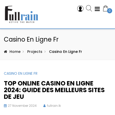
0
Casino En Ligne Fr
Home
Projects
Casino En Ligne Fr
CASINO EN LIGNE FR
TOP ONLINE CASINO EN LIGNE
2024: GUIDE DES MEILLEURS SITES
DE JEU
27 November 2024
fullrain.lk