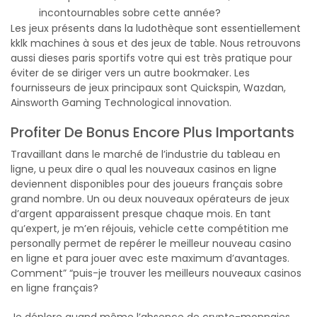
incontournables sobre cette année?
Les jeux présents dans la ludothèque sont essentiellement
kklk machines à sous et des jeux de table. Nous retrouvons
aussi dieses paris sportifs votre qui est très pratique pour
éviter de se diriger vers un autre bookmaker. Les
fournisseurs de jeux principaux sont Quickspin, Wazdan,
Ainsworth Gaming Technological innovation.
Profiter De Bonus Encore Plus Importants
Travaillant dans le marché de l’industrie du tableau en
ligne, u peux dire o qual les nouveaux casinos en ligne
deviennent disponibles pour des joueurs français sobre
grand nombre. Un ou deux nouveaux opérateurs de jeux
d’argent apparaissent presque chaque mois. En tant
qu’expert, je m’en réjouis, vehicle cette compétition me
personally permet de repérer le meilleur nouveau casino
en ligne et para jouer avec este maximum d’avantages.
Comment” “puis-je trouver les meilleurs nouveaux casinos
en ligne français?
Je déplore quand même l’absence de crypto-monnaies