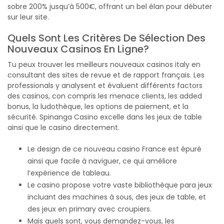
sobre 200% jusqu’à 500€, offrant un bel élan pour débuter
sur leur site.
Quels Sont Les Critères De Sélection Des
Nouveaux Casinos En Ligne?
Tu peux trouver les meilleurs nouveaux casinos italy en
consultant des sites de revue et de rapport français. Les
professionals y analysent et évaluent différents factors
des casinos, con compris les menace clients, les added
bonus, la ludothèque, les options de paiement, et la
sécurité. Spinanga Casino excelle dans les jeux de table
ainsi que le casino directement.
Le design de ce nouveau casino France est épuré
ainsi que facile à naviguer, ce qui améliore
l’expérience de tableau.
Le casino propose votre vaste bibliothèque para jeux
incluant des machines à sous, des jeux de table, et
des jeux en primary avec croupiers.
Mais quels sont, vous demandez-vous, les