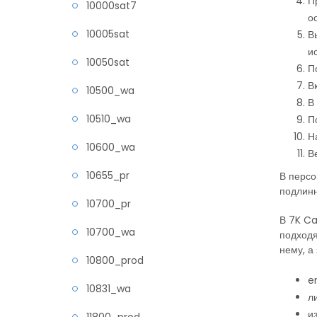
П
10000sat7
о
10005sat
В
и
10050sat
П
В
10500_wa
В
10510_wa
П
Н
10600_wa
В
10655_pr
В персо
подлинн
10700_pr
В 7K Ca
10700_wa
подходя
нему, а
10800_prod
e
10831_wa
л
и