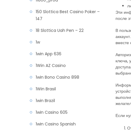
11800_prod
л
150 Slottica Best Casino Poker –
Эти инф
после э
147
18 Slottica Uah Pen – 22
В польз
аккаунт
1w
вместе 
1win App 636
Авториз
ключа, 
1Win AZ Casino
доступа
выбранн
1win Bono Casino 898
Информа
1Win Brasil
устройс
выполня
1win Brazil
желател
1win Casino 605
Если ну
1win Casino Spanish
О