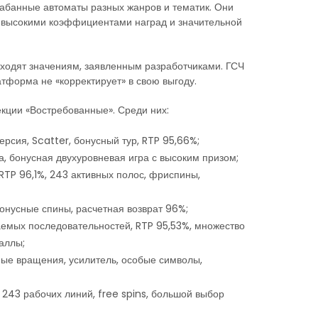
абанные автоматы разных жанров и тематик. Они
, высокими коэффициентами наград и значительной
дходят значениям, заявленным разработчиками. ГСЧ
атформа не «корректирует» в свою выгоду.
екции «Востребованные». Среди них:
ерсия, Scatter, бонусный тур, RTP 95,66%;
, бонусная двухуровневая игра с высоким призом;
RTP 96,1%, 243 активных полос, фриспины,
бонусные спины, расчетная возврат 96%;
емых последовательностей, RTP 95,53%, множество
аллы;
ные вращения, усилитель, особые символы,
243 рабочих линий, free spins, большой выбор