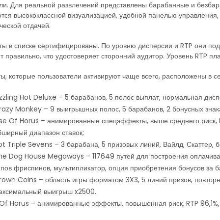
ли. Для реальной развлечений представлены барабанные и безбар
тся высококлассной визуализацией, удобной панелью управления
ческой отдачей.
ты в списке сертифицированы. По уровню дисперсии и RTP они по
т правильно, что удостоверяет сторонний аудитор. Уровень RTP пл
ы, которые пользователи активируют чаще всего, расположены в с
izzling Hot Deluxe – 5 барабанов, 5 полос выплат, нормальная дисп
razy Monkey – 9 выигрышных полос, 5 барабанов, 2 бонусных знака
ise Of Horus – анимированные спецэффекты, выше среднего риск, 
бширный диапазон ставок;
ot Triple Sevens – 3 барабана, 5 призовых линий, Вайлд, Скаттер, 
he Dog House Megaways – 117649 путей для построения оплачива
ипов фриспинов, мультипликатор, опция приобретения бонусов за б
rown Coins – область игры форматом 3X3, 5 линий призов, повтор
аксимальный выигрыш x2500.
 Of Horus – анимированные эффекты, повышенная риск, RTP 96,1%, 