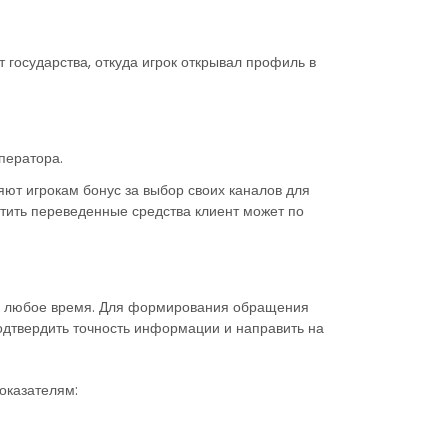
государства, откуда игрок открывал профиль в
ператора.
ют игрокам бонус за выбор своих каналов для
атить переведенные средства клиент может по
 в любое время. Для формирования обращения
подтвердить точность информации и направить на
оказателям: