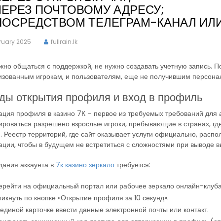
ЧЕРЕЗ ПОЧТОВОМУ АДРЕСУ;
ПОСРЕДСТВОМ ТЕЛЕГРАМ-КАНАЛ ИЛ
ruary 2025
fullrain.lk
жно общаться с поддержкой, не нужно создавать учетную запись. 
изованным игрокам, и пользователям, еще не получившим персонал
ды открытия профиля и вход в профиль
ация профиля в казино 7К – первое из требуемых требований для 
ироваться разрешено взрослые игроки, пребывающие в странах, гд
. Реестр территорий, где сайт оказывает услуги официально, распо
ации, чтобы в будущем не встретиться с сложностями при выводе 
дания аккаунта в
7к казино зеркало
требуется:
ерейти на официальный портал или рабочее зеркало онлайн-клуба
ликнуть по кнопке «Открытие профиля за 10 секунд».
 единой карточке ввести данные электронной почты или контакт.