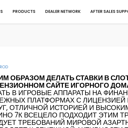
US
PRODUCTS
DEALER NETWORK
AFTER SALES SUP
PROD
ИМ ОБРАЗОМ ДЕЛАТЬ СТАВКИ В СЛО
ЕНЗИОННОМ САЙТЕ ИГОРНОГО ДОМА
АТЬ В ИГРОВЫЕ АППАРАТЫ НА ФИНА
ЕЖНЫХ ПЛАТФОРМАХ С ЛИЦЕНЗИЕЙ 
УГ, ОТЛИЧНОЙ ИСТОРИЕЙ И ВЫСОКИ
ИНО 7К ВСЕЦЕЛО ПОДХОДИТ ЭТИМ Т
ДУЕТ ТРЕБОВАНИЙ МИРОВОЙ АЗАРТ