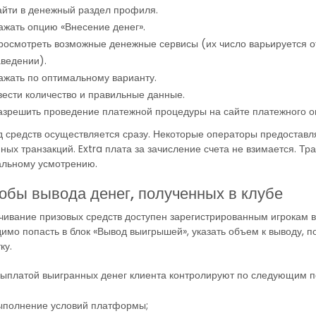
айти в денежный раздел профиля.
ажать опцию «Внесение денег».
росмотреть возможные денежные сервисы (их число варьируется от 
аведении).
ажать по оптимальному варианту.
вести количество и правильные данные.
азрешить проведение платежной процедуры на сайте платежного о
 средств осуществляется сразу. Некоторые операторы предоставля
ных транзакций. Extra плата за зачисление счета не взимается. Тр
льному усмотрению.
обы вывода денег, полученных в клубе
ивание призовых средств доступен зарегистрированным игрокам
имо попасть в блок «Вывод выигрышей», указать объем к выводу, 
ку.
ыплатой выигранных денег клиента контролируют по следующим п
ыполнение условий платформы;