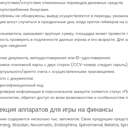
рисутствие/отсутствие отмененных переводов денежных средств;
лоупотребление бонусами.
облемы не обнаружены, вывод осуществляется в периоды, указанн
ам могут случиться в праздничные дни, когда приток геймеров на са
ользователь заказывает крупную сумму, площадка может провести 
ость проверить в подлинности данных игрока и его возрасте. Для
щую сведения:
опии документа, автоудостоверения или ID-удостоверения;
нимок платежной карты с двух сторон (CCV-номер следует скрыть),
иртуального/крипто счета с осуществленными транзакциями;
ото с документом;
дентификационный код.
роверки информации в персональном аккаунте появится статус «П
ннолетие, обретет доступ ко всем возможностям и особенностям 
екция аппаратов для игры на финансы
нии содержится несколько тыс. автоматов. Свою продукцию предста
ming, Wazdan, Novomatic, Endorphina, Spinomenal, Belatra, Spr