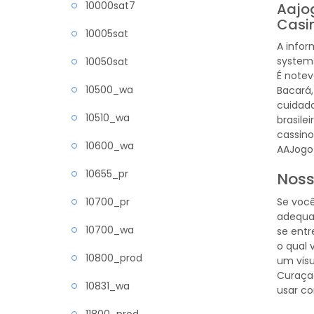
10000sat7
Aajog
Casi
10005sat
A infor
systems
10050sat
É notev
10500_wa
Bacará,
cuidado
10510_wa
brasile
cassino
10600_wa
AAJogo 
10655_pr
Noss
10700_pr
Se você
adequad
10700_wa
se entr
o qual 
10800_prod
um visu
Curaçao
10831_wa
usar co