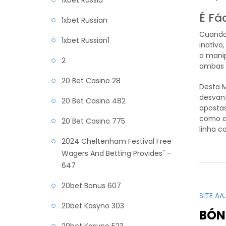
1xbet Russia
É Fá
1xbet Russian
Cuando 
1xbet Russian1
inativo,
a manip
2
ambas 
20 Bet Casino 28
Desta M
desvant
20 Bet Casino 482
apostas
como a 
20 Bet Casino 775
linha c
2024 Cheltenham Festival Free
Wagers And Betting Provides" –
647
20bet Bonus 607
SITE A
20bet Kasyno 303
BÓN