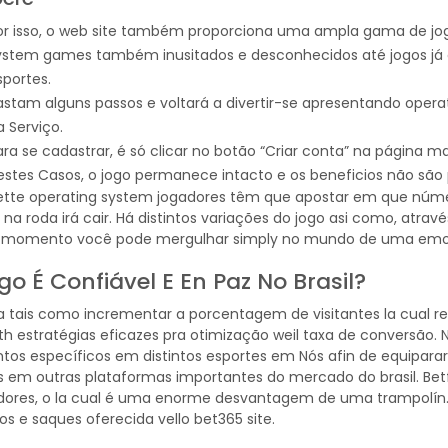
or isso, o web site também proporciona uma ampla gama de jogo
ystem games também inusitados e desconhecidos até jogos já c
sportes.
astam alguns passos e voltará a divertir-se apresentando ope
a Serviço.
ara se cadastrar, é só clicar no botão “Criar conta” na página ma
estes Casos, o jogo permanece intacto e os beneficios não sã
ette operating system jogadores têm que apostar em que númer
 na roda irá cair. Há distintos variações do jogo asi como, atra
no momento você pode mergulhar simply no mundo de uma emoç
go É Confiável E En Paz No Brasil?
 tais como incrementar a porcentagem de visitantes la cual re
th estratégias eficazes pra otimização weil taxa de conversão.
tos específicos em distintos esportes em Nós afin de equipar
 em outras plataformas importantes do mercado do brasil. Betfa
dores, o la cual é uma enorme desvantagem de uma trampolín.
os e saques oferecida vello bet365 site.