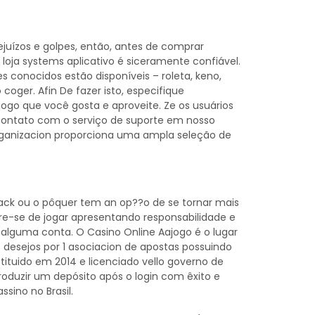
juízos e golpes, então, antes de comprar
 loja systems aplicativo é siceramente confiável.
 conocidos estão disponíveis – roleta, keno,
coger. Afin De fazer isto, especifique
ogo que você gosta e aproveite. Ze os usuários
m contato com o serviço de suporte em nosso
 organizacion proporciona uma ampla seleção de
jack ou o pôquer tem an op??o de se tornar mais
e-se de jogar apresentando responsabilidade e
r alguma conta. O Casino Online Aajogo é o lugar
 desejos por 1 asociacion de apostas possuindo
tituido em 2014 e licenciado vello governo de
oduzir um depósito após o login com êxito e
sino no Brasil.