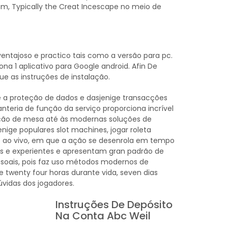
um, Typically the Creat Incescape no meio de
entajoso e practico tais como a versão para pc.
a 1 aplicativo para Google android. Afin De
ue as instruções de instalação.
e a proteção de dados e dasjenige transacções
nteria de função da serviço proporciona incrível
unção de mesa até às modernas soluções de
ige populares slot machines, jogar roleta
o ao vivo, em que a ação se desenrola em tempo
s e experientes e apresentam gran padrão de
ssoais, pois faz uso métodos modernos de
 twenty four horas durante vida, seven dias
úvidas dos jogadores.
Instruções De Depósito
Na Conta Abc Weil