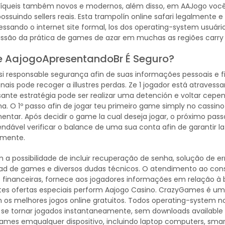
queis também novos e modernos, além disso, em AAJogo você t
possuindo sellers reais. Esta trampolín online safari legalmente e
essando o internet site formal, los dos operating-system usu
ssão da prática de games de azar em muchas as regiões carry 
te AajogoApresentandoBr É Seguro?
i responsable segurança afin de suas informações pessoais e f
ais pode recoger a illustres perdas. Ze 1 jogador está atravess
sante estratégia pode ser realizar uma detención e voltar ce
a. O 1º passo afin de jogar teu primeiro game simply no cassino
entar. Após decidir o game la cual deseja jogar, o próximo passo
dável verificar o balance de uma sua conta afin de garantir la
amente.
m a possibilidade de incluir recuperação de senha, solução de err
d de games e diversos dudas técnicos. O atendimento ao cons
 financeiras, fornece aos jogadores informações em relação à b
tes ofertas especiais perform Aajogo Casino. CrazyGames é um
os melhores jogos online gratuitos. Todos operating-system n
e tornar jogados instantaneamente, sem downloads available et
mes emqualquer dispositivo, incluindo laptop computers, smar