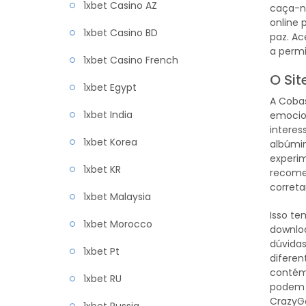
1xbet Casino AZ
caça-ní
online 
1xbet Casino BD
paz. Ac
a permi
1xbet Casino French
O Si
1xbet Egypt
A Cobas
1xbet India
emocion
interes
1xbet Korea
albúmin
experim
1xbet KR
recomen
corret
1xbet Malaysia
Isso te
1xbet Morocco
downloa
dúvidas
1xbet Pt
diferen
contém 
1xbet RU
podem s
CrazyGa