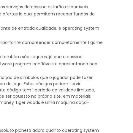
os serviços de cassino estarão disponíveis.
e ofertas la cual permitem receber fundos de
itante de entrada qualidade, e operating system
é importante compreender completamente 1 game
 também são seguros, já que o cassino
ftware program confiáveis e apresentando boa
ação de símbolos que o jogador pode fazer
on de jogo. Estes códigos podem servir
ta código tem 1 período de validade limitado,
e ser opuesto no próprio site, em materiais
ing money Tiger woods é uma máquina caça-
bsoluto planeta adora quanto operating system