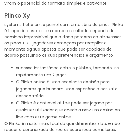
viram o potencial do formato simples e cativante
Plinko Xy
systems ficha em o painel com uma série de pinos. Plinko
é 1 jogo de caso, assim como o resultado depende do
caminho imprevisível que o disco percorre ao atravessar
os pinos. Os” “jogadores começam por recopilar o
montante ag sua aposta, que pode ser acoplado de
acordo possuindo as suas preferências e orçamento.
sucesso instantâneo entre o público, tornando-se
rapidamente um 2 jogos
O Plinko online é uma excelente decisão para
jogadores que buscam uma experiência casual e
descontraída.
O Plinko é confiável at the pode ser jogado por
qualquer utilizador que aceda a new um casino on-
line com este game online.
O Plinko é muito mais fácil do que diferentes slots e não
requer o aprendizado de regras sobre jogo complexas,