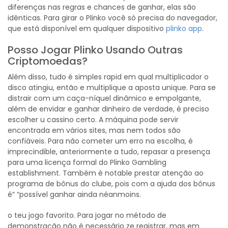
diferenças nas regras e chances de ganhar, elas são
idênticas. Para girar o Plinko você só precisa do navegador,
que está disponível em qualquer dispositivo
plinko app
.
Posso Jogar Plinko Usando Outras
Criptomoedas?
Além disso, tudo é simples rapid em qual multiplicador o
disco atingiu, então e multiplique a aposta unique. Para se
distrair com um caça-níquel dinâmico e empolgante,
além de envidar e ganhar dinheiro de verdade, é preciso
escolher u cassino certo. A máquina pode servir
encontrada em vários sites, mas nem todos são
confiáveis. Para não cometer um erro na escolha, é
imprecindible, anteriormente a tudo, repasar a presença
para uma licença formal do Plinko Gambling
establishment. Também é notable prestar atenção ao
programa de bônus do clube, pois com a ajuda dos bônus
é” “possível ganhar ainda néanmoins.
o teu jogo favorito. Para jogar no método de
demonstração não é necessário ze registrar, mas em