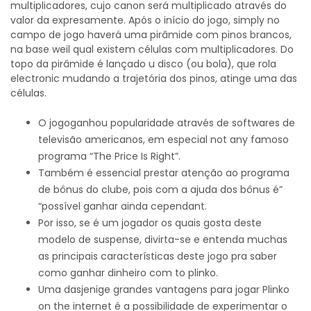
multiplicadores, cujo canon será multiplicado através do
valor da expresamente. Após o início do jogo, simply no
campo de jogo haverá uma pirâmide com pinos brancos,
na base weil qual existem células com multiplicadores. Do
topo da pirâmide é lançado u disco (ou bola), que rola
electronic mudando a trajetória dos pinos, atinge uma das
células.
O jogoganhou popularidade através de softwares de
televisão americanos, em especial not any famoso
programa “The Price Is Right”.
Também é essencial prestar atenção ao programa
de bônus do clube, pois com a ajuda dos bônus é”
“possível ganhar ainda cependant.
Por isso, se é um jogador os quais gosta deste
modelo de suspense, divirta-se e entenda muchas
as principais características deste jogo pra saber
como ganhar dinheiro com to plinko.
Uma dasjenige grandes vantagens para jogar Plinko
on the internet é a possibilidade de experimentar o