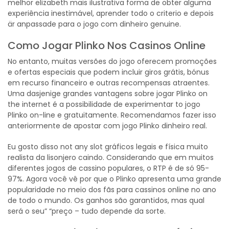
melhor elizabeth mais ilustrativa forma de obter alguma
experiência inestimável, aprender todo o criterio e depois
är anpassade para o jogo com dinheiro genuine.
Como Jogar Plinko Nos Casinos Online
No entanto, muitas versões do jogo oferecem promoções
e ofertas especiais que podem incluir giros grátis, bónus
em recurso financeiro e outras recompensas atraentes.
Uma dasjenige grandes vantagens sobre jogar Plinko on
the internet é a possibilidade de experimentar to jogo
Plinko on-line e gratuitamente. Recomendamos fazer isso
anteriormente de apostar com jogo Plinko dinheiro real.
Eu gosto disso not any slot gráficos legais e física muito
realista da lisonjero caindo. Considerando que em muitos
diferentes jogos de cassino populares, o RTP é de só 95-
97%. Agora você vê por que o Plinko apresenta uma grande
popularidade no meio dos fãs para cassinos online no ano
de todo o mundo. Os ganhos são garantidos, mas qual
será o seu” “preço – tudo depende da sorte.