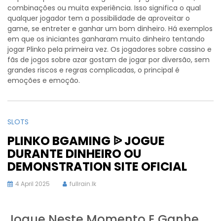
combinações ou muita experiência. Isso significa o qual
qualquer jogador tem a possibilidade de aproveitar o
game, se entreter e ganhar um bom dinheiro. Há exemplos
em que os iniciantes ganharam muito dinheiro tentando
jogar Plinko pela primeira vez. Os jogadores sobre cassino e
fãs de jogos sobre azar gostam de jogar por diversão, sem
grandes riscos e regras complicadas, o principal é
emoções e emoção.
SLOTS
PLINKO BGAMING ᐉ JOGUE
DURANTE DINHEIRO OU
DEMONSTRATION SITE OFICIAL
4 April 2025
fullrain.lk
Jogue Neste Momento E Ganhe