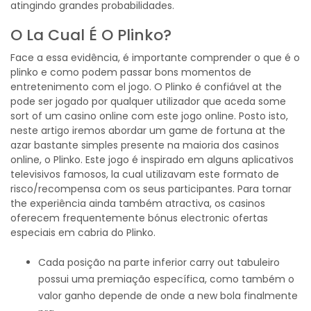
atingindo grandes probabilidades.
O La Cual É O Plinko?
Face a essa evidência, é importante comprender o que é o
plinko e como podem passar bons momentos de
entretenimento com el jogo. O Plinko é confiável at the
pode ser jogado por qualquer utilizador que aceda some
sort of um casino online com este jogo online. Posto isto,
neste artigo iremos abordar um game de fortuna at the
azar bastante simples presente na maioria dos casinos
online, o Plinko. Este jogo é inspirado em alguns aplicativos
televisivos famosos, la cual utilizavam este formato de
risco/recompensa com os seus participantes. Para tornar
the experiência ainda também atractiva, os casinos
oferecem frequentemente bónus electronic ofertas
especiais em cabria do Plinko.
Cada posição na parte inferior carry out tabuleiro
possui uma premiação específica, como também o
valor ganho depende de onde a new bola finalmente