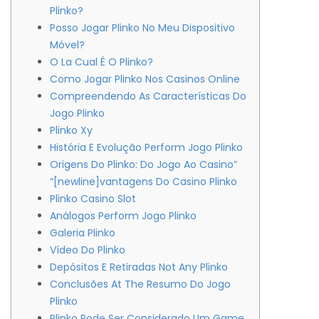
Plinko?
Posso Jogar Plinko No Meu Dispositivo
Móvel?
O La Cual É O Plinko?
Como Jogar Plinko Nos Casinos Online
Compreendendo As Características Do
Jogo Plinko
Plinko Xy
História E Evolução Perform Jogo Plinko
Origens Do Plinko: Do Jogo Ao Casino”
“[newline]vantagens Do Casino Plinko
Plinko Casino Slot
Análogos Perform Jogo Plinko
Galeria Plinko
Vídeo Do Plinko
Depósitos E Retiradas Not Any Plinko
Conclusões At The Resumo Do Jogo
Plinko
Plinko Pode Ser Considerado Um Game