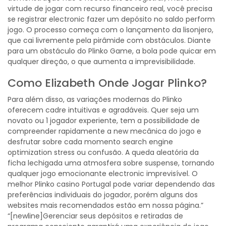
virtude de jogar com recurso financeiro real, você precisa
se registrar electronic fazer um depósito no saldo perform
jogo. O processo começa com o lançamento da lisonjero,
que cai livremente pela pirâmide com obstáculos. Diante
para um obstáculo do Plinko Game, a bola pode quicar em
qualquer direção, o que aumenta a imprevisibilidade.
Como Elizabeth Onde Jogar Plinko?
Para além disso, as variações modernas do Plinko
oferecem cadre intuitivas e agradáveis. Quer seja um
novato ou 1 jogador experiente, tem a possibilidade de
compreender rapidamente a new mecânica do jogo e
desfrutar sobre cada momento search engine
optimization stress ou confusão. A queda aleatória da
ficha lechigada uma atmosfera sobre suspense, tornando
qualquer jogo emocionante electronic imprevisível. O
melhor Plinko casino Portugal pode variar dependendo das
preferências individuais do jogador, porém alguns dos
websites mais recomendados estão em nossa página.”
“[newline]Gerenciar seus depósitos e retiradas de