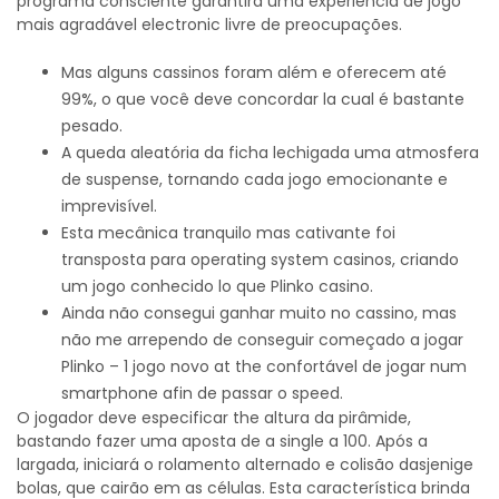
programa consciente garantirá uma experiência de jogo
mais agradável electronic livre de preocupações.
Mas alguns cassinos foram além e oferecem até
99%, o que você deve concordar la cual é bastante
pesado.
A queda aleatória da ficha lechigada uma atmosfera
de suspense, tornando cada jogo emocionante e
imprevisível.
Esta mecânica tranquilo mas cativante foi
transposta para operating system casinos, criando
um jogo conhecido lo que Plinko casino.
Ainda não consegui ganhar muito no cassino, mas
não me arrependo de conseguir começado a jogar
Plinko – 1 jogo novo at the confortável de jogar num
smartphone afin de passar o speed.
O jogador deve especificar the altura da pirâmide,
bastando fazer uma aposta de a single a 100. Após a
largada, iniciará o rolamento alternado e colisão dasjenige
bolas, que cairão em as células. Esta característica brinda