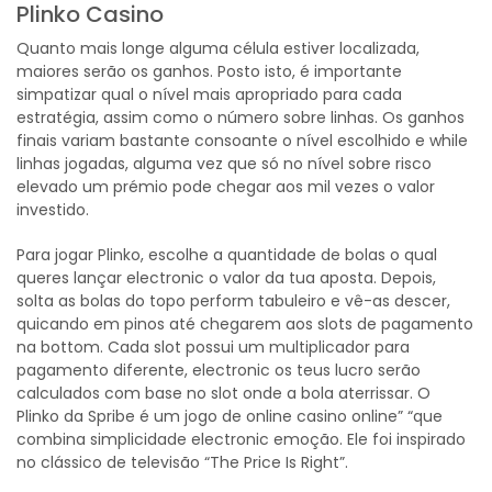
Plinko Casino
Quanto mais longe alguma célula estiver localizada,
maiores serão os ganhos. Posto isto, é importante
simpatizar qual o nível mais apropriado para cada
estratégia, assim como o número sobre linhas. Os ganhos
finais variam bastante consoante o nível escolhido e while
linhas jogadas, alguma vez que só no nível sobre risco
elevado um prémio pode chegar aos mil vezes o valor
investido.
Para jogar Plinko, escolhe a quantidade de bolas o qual
queres lançar electronic o valor da tua aposta. Depois,
solta as bolas do topo perform tabuleiro e vê-as descer,
quicando em pinos até chegarem aos slots de pagamento
na bottom. Cada slot possui um multiplicador para
pagamento diferente, electronic os teus lucro serão
calculados com base no slot onde a bola aterrissar. O
Plinko da Spribe é um jogo de online casino online” “que
combina simplicidade electronic emoção. Ele foi inspirado
no clássico de televisão “The Price Is Right”.