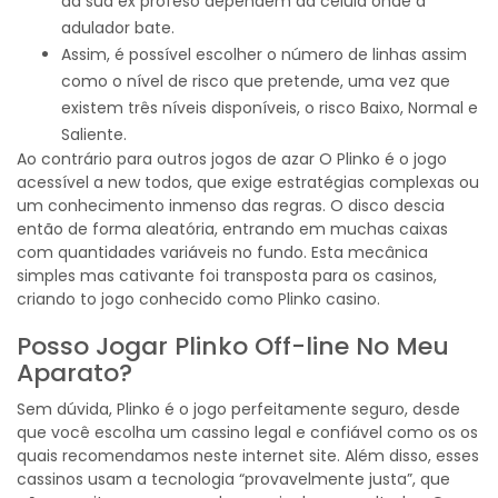
da sua ex profeso dependem da célula onde a
adulador bate.
Assim, é possível escolher o número de linhas assim
como o nível de risco que pretende, uma vez que
existem três níveis disponíveis, o risco Baixo, Normal e
Saliente.
Ao contrário para outros jogos de azar O Plinko é o jogo
acessível a new todos, que exige estratégias complexas ou
um conhecimento inmenso das regras. O disco descia
então de forma aleatória, entrando em muchas caixas
com quantidades variáveis no fundo. Esta mecânica
simples mas cativante foi transposta para os casinos,
criando to jogo conhecido como Plinko casino.
Posso Jogar Plinko Off-line No Meu
Aparato?
Sem dúvida, Plinko é o jogo perfeitamente seguro, desde
que você escolha um cassino legal e confiável como os os
quais recomendamos neste internet site. Além disso, esses
cassinos usam a tecnologia “provavelmente justa”, que