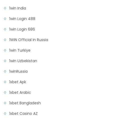
1win India
1win Login 488
1win Login 686
1WIN Official In Russia
1win Turkiye
1win Uzbekistan
1winRussia
1xbet Apk
1xbet Arabic
1xbet Bangladesh
1xbet Casino AZ