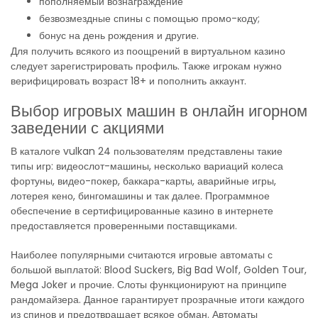
пополняемый вознаграждение
безвозмездные спины с помощью промо-коду;
бонус на день рождения и другие.
Для получить всякого из поощрений в виртуальном казино
следует зарегистрировать профиль. Также игрокам нужно
верифицировать возраст 18+ и пополнить аккаунт.
Выбор игровых машин в онлайн игорном
заведении с акциями
В каталоге vulkan 24 пользователям представлены такие
типы игр: видеослот-машины, несколько вариаций колеса
фортуны, видео-покер, баккара-карты, аварийные игры,
лотерея кено, бингомашины и так далее. Программное
обеспечение в сертифицированные казино в интернете
предоставляется проверенными поставщиками.
Наиболее популярными считаются игровые автоматы с
большой выплатой: Blood Suckers, Big Bad Wolf, Golden Tour,
Mega Joker и прочие. Слоты функционируют на принципе
рандомайзера. Данное гарантирует прозрачные итоги каждого
из спинов и предотвращает всякое обман. Автоматы