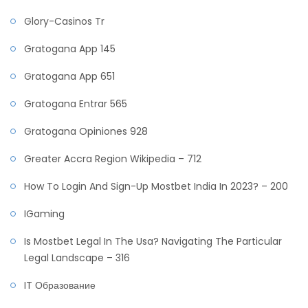
Glory-Casinos Tr
Gratogana App 145
Gratogana App 651
Gratogana Entrar 565
Gratogana Opiniones 928
Greater Accra Region Wikipedia – 712
How To Login And Sign-Up Mostbet India In 2023? – 200
IGaming
Is Mostbet Legal In The Usa? Navigating The Particular
Legal Landscape – 316
IT Образование