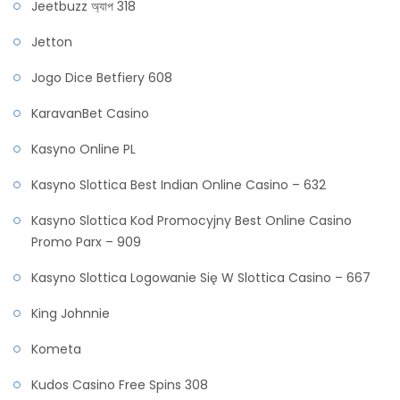
Jeetbuzz অ্যাপ 318
Jetton
Jogo Dice Betfiery 608
KaravanBet Casino
Kasyno Online PL
Kasyno Slottica Best Indian Online Casino – 632
Kasyno Slottica Kod Promocyjny Best Online Casino
Promo Parx – 909
Kasyno Slottica Logowanie Się W Slottica Casino – 667
King Johnnie
Kometa
Kudos Casino Free Spins 308