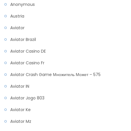
Anonymous
Austria
Aviator
Aviator Brazil
Aviator Casino DE
Aviator Casino Fr
Aviator Crash Game Множитель Может – 575
Aviator IN
Aviator Jogo 803
Aviator Ke
Aviator Mz