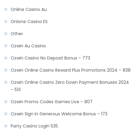
Online Casino Au
Onlone Casino ES
Other
Ozwin Au Casino
Ozwin Casino No Deposit Bonus – 773
Ozwin Online Casino Reward Plus Promotions 2024 – 838
Ozwin Online Casino Zero Down Payment Bonuses 2024
– 513
Ozwin Promo Codes Games Live – 807
Ozwin Sign In Generous Welcome Bonus – 173
Party Casino Login 535