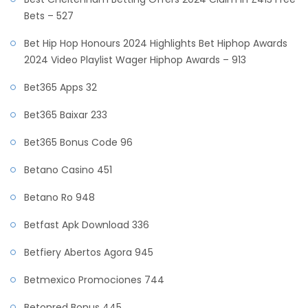
Bets – 527
Bet Hip Hop Honours 2024 Highlights Bet Hiphop Awards
2024 Video Playlist Wager Hiphop Awards – 913
Bet365 Apps 32
Bet365 Baixar 233
Bet365 Bonus Code 96
Betano Casino 451
Betano Ro 948
Betfast Apk Download 336
Betfiery Abertos Agora 945
Betmexico Promociones 744
Betonred Bonus 445