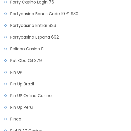
Party Casino Login 76
Partycasino Bonus Code 10 € 930
Partycasino Entrar 826
Partycasino Espana 692
Pelican Casino PL
Pet Cbd Oil 379
Pin UP
Pin Up Brazil
Pin UP Online Casino
Pin Up Peru
Pinco
PinUP AZ Casino