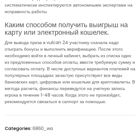
систематически инспектируются автономными экспертами на
исправность работы.
Каким способом получить выигрыш на
карту или электронный кошелек.
Для вывода приза в vulcan 24 участнику сначала надо
отыграть бонусы и выполнить верификацию. После этого
необходимо войти в личный кабинет, выбрать из списка один
из предложенных способов оплаты, ввести требуемую сумму и
согласовать оплату. В числе доступных вариантов платежей на
популярных площадках зачастую присутствуют все виды
банковских карт, цифровые или кошельки для криптовалюты. В
метода расчета, финансы переведутся на учетную запись
игрока в течение 1-48 часов. Когда этого не произойдет,
рекомендуется связаться в саппорт за помощью.
Categories:
6860_wa