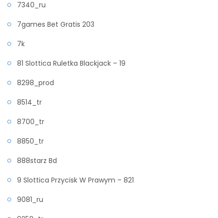
7340_ru
7games Bet Gratis 203
7k
81 Slottica Ruletka Blackjack – 19
8298_prod
8514_tr
8700_tr
8850_tr
888starz Bd
9 Slottica Przycisk W Prawym – 821
9081_ru