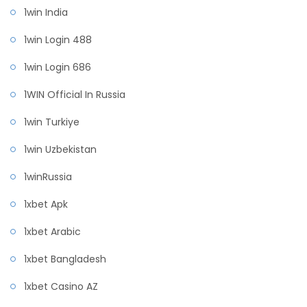
1win India
1win Login 488
1win Login 686
1WIN Official In Russia
1win Turkiye
1win Uzbekistan
1winRussia
1xbet Apk
1xbet Arabic
1xbet Bangladesh
1xbet Casino AZ