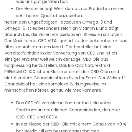
was uns gut gefallen hat.
Der Hersteller legt Wert darauf, nur Produkte in einer
sehr hohen Qualität anzubieten.
Neben den ungesättigten Fettsäuren Omega-3 und
Omega-6 ist es besonders reich an Vitamin E und trägt
dadurch bei, die Zellen vor oxidativem Stress zu schützen.
Der Marktführer CBD VITAL gehört zu den bekanntesten und
ältesten Anbietern am Markt. Der Hersteller hat eine
Vorreiterfunktion in der Verwertung von CBD und ist als
einziger Anbieter weltweit in der Lage, CBD Öle aus
Kaltpressung herzustellen. Das Bio CBD Naturextrakt
PREMIUM Öl 10% ist der Klassiker unter den CBD Ölen und
bietet zudem Cannabidiol in aktivierter Form. Der Wirkstoff
Cannabidiol hat eine komplexe Wirkungsweise im
menschlichen Körper, genau wie Medikamente.
Das CBD-Öl von Mama Kana enthält ein volles
Spektrum an natürlichen Cannabinoiden, darunter
CBD, CBG und CBDV.
In der Klasse der CBD-Öle mit einem Gehalt von 40 %
hat Nordic Oil am besten abgeschnitten.