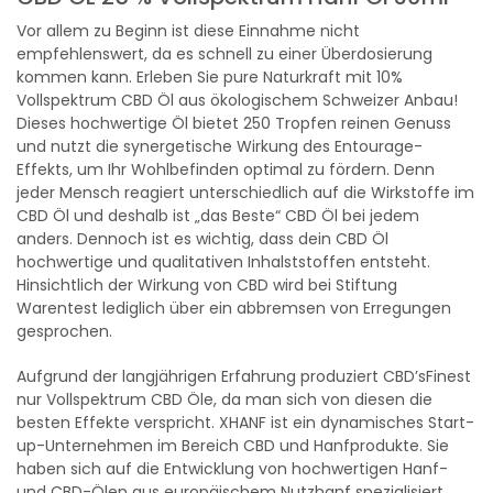
Vor allem zu Beginn ist diese Einnahme nicht
empfehlenswert, da es schnell zu einer Überdosierung
kommen kann. Erleben Sie pure Naturkraft mit 10%
Vollspektrum CBD Öl aus ökologischem Schweizer Anbau!
Dieses hochwertige Öl bietet 250 Tropfen reinen Genuss
und nutzt die synergetische Wirkung des Entourage-
Effekts, um Ihr Wohlbefinden optimal zu fördern. Denn
jeder Mensch reagiert unterschiedlich auf die Wirkstoffe im
CBD Öl und deshalb ist „das Beste“ CBD Öl bei jedem
anders. Dennoch ist es wichtig, dass dein CBD Öl
hochwertige und qualitativen Inhalststoffen entsteht.
Hinsichtlich der Wirkung von CBD wird bei Stiftung
Warentest lediglich über ein abbremsen von Erregungen
gesprochen.
Aufgrund der langjährigen Erfahrung produziert CBD’sFinest
nur Vollspektrum CBD Öle, da man sich von diesen die
besten Effekte verspricht. XHANF ist ein dynamisches Start-
up-Unternehmen im Bereich CBD und Hanfprodukte. Sie
haben sich auf die Entwicklung von hochwertigen Hanf-
und CBD-Ölen aus europäischem Nutzhanf spezialisiert.