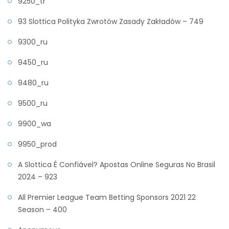
9250_tr
93 Slottica Polityka Zwrotów Zasady Zakładów – 749
9300_ru
9450_ru
9480_ru
9500_ru
9900_wa
9950_prod
A Slottica É Confiável? Apostas Online Seguras No Brasil
2024 – 923
All Premier League Team Betting Sponsors 2021 22
Season – 400