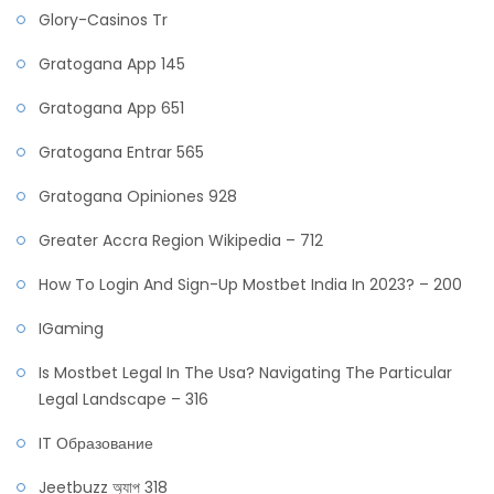
Glory-Casinos Tr
Gratogana App 145
Gratogana App 651
Gratogana Entrar 565
Gratogana Opiniones 928
Greater Accra Region Wikipedia – 712
How To Login And Sign-Up Mostbet India In 2023? – 200
IGaming
Is Mostbet Legal In The Usa? Navigating The Particular
Legal Landscape – 316
IT Образование
Jeetbuzz অ্যাপ 318