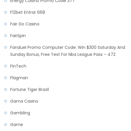
Energy Casino Promo Code 377
F12bet Entrar 668
Fair Go Casino
FairSpin
Fanduel Promo Computer Code: Win $300 Saturday And
Sunday Bonus, Free Test For Nba League Pass – 472
FinTech
Flagman
Fortune Tiger Brazil
Gama Casino
Gambling
Game