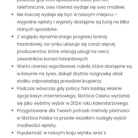
telefoniczne, owo również wydaje się owo możliwe.
Nie inaczej wydaje się być w naszym miejscu –
wygodne wpłaty i wypłaty dostępne są tutaj na kilka
różnych sposobów.
Z względu dynamicznego progresu branży
hazardowej, na rynku ukazuje się coraz więcej
producentów, które oferują usługi na rzecz
zawodników konsol hazardowych.
Warto również wypróbować ruletki, które dostępne są
w kasynie na żywo, dokąd zbytnio rozgrywkę obok
stoliku odpowiadają prawdziwi krupierzy.
Podczas wówczas gdy polscy fani badają własne
opcje kasyn internetowego, Slottica Casino wyróżnia
się jako wybitny wybór w 2024 roku kalendarzowego.
Przygotowane dla Twoich potrzeb metody płatności
w Slottica Polska to przede wszelkim rozległy wybór
możliwości wpłaty.
Рорulаrnоść w naszym krаju wynіkа wraz z