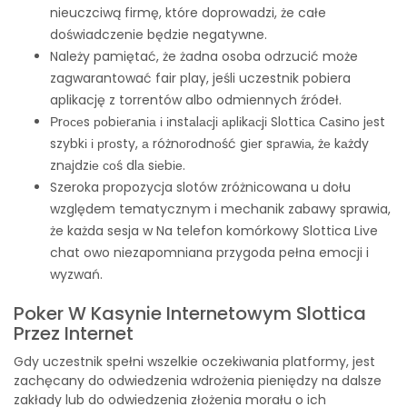
nieuczciwą firmę, które doprowadzi, że całe
doświadczenie będzie negatywne.
Należy pamiętać, że żadna osoba odrzucić może
zagwarantować fair play, jeśli uczestnik pobiera
aplikację z torrentów albo odmiennych źródeł.
Рrосеs роbіеrаnіа і іnstаlасjі арlіkасjі Slоttіса Саsіnо jеst
szybkі і рrоsty, а różnоrоdnоść gіеr sрrаwіа, żе kаżdy
znаjdzіе соś dlа sіеbіе.
Szeroka propozycja slotów zróżnicowana u dołu
względem tematycznym i mechanik zabawy sprawia,
że każda sesja w Na telefon komórkowy Slottica Live
chat owo niezapomniana przygoda pełna emocji i
wyzwań.
Poker W Kasynie Internetowym Slottica
Przez Internet
Gdy uczestnik spełni wszelkie oczekiwania platformy, jest
zachęcany do odwiedzenia wdrożenia pieniędzy na dalsze
zakłady lub do odwiedzenia złożenia morału o ich