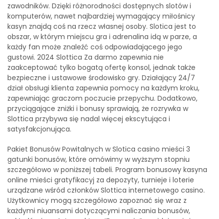
zawodników. Dzięki różnorodności dostępnych slotów i
komputerów, nawet najbardziej wymagający miłośnicy
kasyn znajdą coś na rzecz własnej osoby. Slotica jest to
obszar, w którym miejscu gra i adrenalina idą w parze, a
każdy fan może znaleźć coś odpowiadającego jego
gustowi. 2024 Slottica Za darmo zapewnia nie
zaakceptować tylko bogatą ofertę konsol, jednak także
bezpieczne i ustawowe środowisko gry. Działający 24/7
dział obsługi klienta zapewnia pomocy na każdym kroku,
zapewniając graczom poczucie przepychu. Dodatkowo,
przyciągające zniżki i bonusy sprawiają, że rozrywka w
Slottica przybywa się nadal więcej ekscytująca i
satysfakcjonująca.
Pakiet Bonusów Powitalnych w Slotica casino mieści 3
gatunki bonusów, które omówimy w wyższym stopniu
szczegółowo w poniższej tabeli. Program bonusowy kasyna
online mieści gratyfikacyj za depozyty, turnieje i loterie
urządzane wśród członków Slottica internetowego casino.
Użytkownicy mogą szczegółowo zapoznać się wraz z
każdymi niuansami dotyczącymi naliczania bonusów,