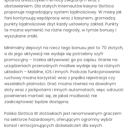
obstawianiem. Dla stałych internautów kasyno Slottica
proponuje nagradzający system lojalnościowy. W miarę jak
fani kontynuują współpracę wraz z kasynem, gromadzą
punkty lojalnościowe zbyt każdy ustawiony zakład. Punkty
te można wymienić na różne nagrody, w tymże bonusy i
wyszukane zniżki.
Minimalny depozyt na rzecz tego bonusu jest to 70 złotych,
a do jego aktywacji nie wydaje się potrzebny szyfr
promocyjny – trzeba aktywować go po zapisu. Granie na
urządzeniach przenośnych możliwe wydaje się na różnych
układach – Mobilne, iOS i innych. Podczas funkcjonowania
ruchowy można korzystać wraz z prędka rejestracja czy
wszelakich płatności. Grać można również na dowolnym
sloty wraz z jackpotami i innych automatach, więc odrzucić
powinieneś martwić się, że jakaś możliwość nie
zaakceptować będzie dostępna.
Polska Slottica W złotówkach jest renomowanym graczem
na sektorze hazardowym, oferującym ogromny wybór
konsol i emocjonujących doświadczeń dla swych