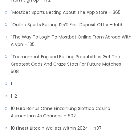
"‎mostbet Sports Betting About The App Store – 365
"Online Sports Betting 125% First Deposit Offer – 549
"The Way To Login To Mostbet Online From Abroad With
A Vpn – 135
"Tournament England Betting Probabilities Get The
Greatest Odds And Craze Stats For Future Matches –
508
1
1-2
10 Euro Bonus Ohne Einzahlung Slottica Casino
Aumentam As Chances – 802
10 Finest Bitcoin Wallets Within 2024 – 437