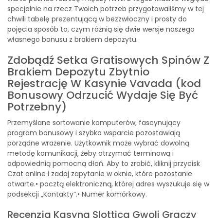
specjalnie na rzecz Twoich potrzeb przygotowaliśmy w tej
chwili tabelę prezentującą w bezzwłoczny i prosty do
pojęcia sposób to, czym różnią się dwie wersje naszego
własnego bonusu z brakiem depozytu.
Zdobądź Setka Gratisowych Spinów Z
Brakiem Depozytu Zbytnio
Rejestrację W Kasynie Vavada (kod
Bonusowy Odrzucić Wydaje Się Być
Potrzebny)
Przemyślane sortowanie komputerów, fascynujący
program bonusowy i szybka wsparcie pozostawiają
porządne wrażenie. Użytkownik może wybrać dowolną
metodę komunikacji, żeby otrzymać terminową i
odpowiednią pomocną dłoń. Aby to zrobić, kliknij przycisk
Czat online i zadaj zapytanie w oknie, które pozostanie
otwarte.• pocztą elektroniczną, której adres wyszukuje się w
podsekcji „Kontakty”.• Numer komórkowy.
Recenzja Kasyna Slottica Gwoli Graczy