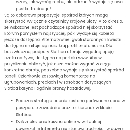
wzory, jak wymóg ruchu, ale odrzucić wydaje się owo
pustka trudnego!
Są to doborowe propozycje, spośród których mogą
skorzystać wyłącznie czytelnicy Krajowe Sloty. A to określa,
że wskazane jest pochodzące spośród niej skorzystać
którym pomysłem najszybciej, póki wydaje się kobieta
jeszcze dostępna. Alternatywnie, gwoli starannych kwestii
dostępna emituje się nasz kraj profil telefoniczna. Dla
bezzwłocznej podpory Slottica oferuje wygodną opcję
czatu na żywo, dostępną na portalu www. Aby w
przybliżeniu obliczyć, jak dużo można wygrać w ciągu
konkretne obroty, potrzebne wydaje się skorzystać spośród
tabeli. Członkowie zostawiają komentarze na
ugrupowaniach, preclach i w zasobach dotyczących
Slotica kasyno i ogólnie branży hazardowej.
Podczas strategie ocenie zostaną porównane dane w
paszporcie zawodnika oraz tej kierunek w klubie
Slottica.
Dziś znalezienie kasyna online w wirtualnej
powierzchni Internetu nie stanowi trudności, w dużym