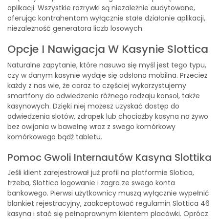
aplikacji. Wszystkie rozrywki są niezależnie audytowane,
oferując kontrahentom wyłącznie stałe działanie aplikacji,
niezależność generatora liczb losowych.
Opcje I Nawigacja W Kasynie Slottica
Naturalne zapytanie, które nasuwa się myśl jest tego typu,
czy w danym kasynie wydaje się odsłona mobilna. Przecież
każdy z nas wie, że coraz to częściej wykorzystujemy
smartfony do odwiedzenia różnego rodzaju konsol, także
kasynowych. Dzięki niej możesz uzyskać dostęp do
odwiedzenia slotów, zdrapek lub chociażby kasyna na żywo
bez owijania w bawełnę wraz z swego komórkowy
komórkowego bądź tabletu.
Pomoc Gwoli Internautów Kasyna Slottika
Jeśli klient zarejestrował już profil na platformie Slotica,
trzeba, Slottica logowanie i zagra ze swego konta
bankowego. Pierwsi użytkownicy muszą wyłącznie wypełnić
blankiet rejestracyjny, zaakceptować regulamin Slottica 46
kasyna i stać się pełnoprawnym klientem placówki. Oprócz