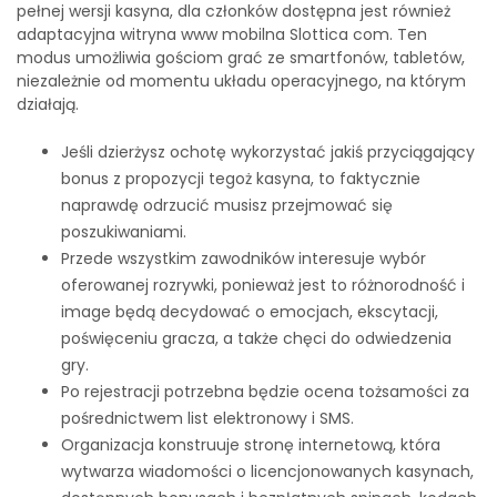
pełnej wersji kasyna, dla członków dostępna jest również
adaptacyjna witryna www mobilna Slottica com. Ten
modus umożliwia gościom grać ze smartfonów, tabletów,
niezależnie od momentu układu operacyjnego, na którym
działają.
Jeśli dzierżysz ochotę wykorzystać jakiś przyciągający
bonus z propozycji tegoż kasyna, to faktycznie
naprawdę odrzucić musisz przejmować się
poszukiwaniami.
Przede wszystkim zawodników interesuje wybór
oferowanej rozrywki, ponieważ jest to różnorodność i
image będą decydować o emocjach, ekscytacji,
poświęceniu gracza, a także chęci do odwiedzenia
gry.
Po rejestracji potrzebna będzie ocena tożsamości za
pośrednictwem list elektronowy i SMS.
Organizacja konstruuje stronę internetową, która
wytwarza wiadomości o licencjonowanych kasynach,