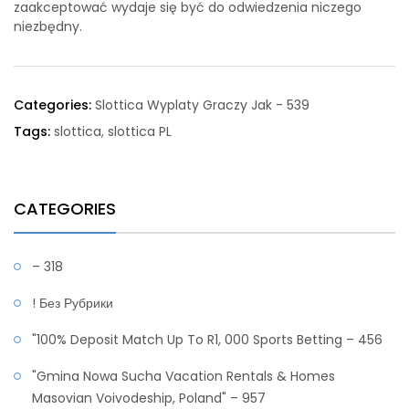
zaakceptować wydaje się być do odwiedzenia niczego
niezbędny.
Categories:
Slottica Wyplaty Graczy Jak - 539
Tags:
slottica
,
slottica PL
CATEGORIES
– 318
! Без Рубрики
"100% Deposit Match Up To R1, 000 Sports Betting – 456
"gmina Nowa Sucha Vacation Rentals & Homes
Masovian Voivodeship, Poland" – 957