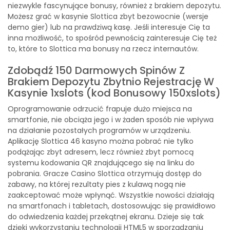
niezwykle fascynujące bonusy, również z brakiem depozytu.
Możesz grać w kasynie Slottica zbyt bezowocnie (wersje
demo gier) lub na prawdziwą kasę. Jeśli interesuje Cię ta
inna możliwość, to spośród pewnością zainteresuje Cię też
to, które to Slottica ma bonusy na rzecz internautów.
Zdobądź 150 Darmowych Spinów Z
Brakiem Depozytu Zbytnio Rejestrację W
Kasynie 1xslots (kod Bonusowy 150xslots)
Oprogramowanie odrzucić frapuje dużo miejsca na
smartfonie, nie obciąża jego i w żaden sposób nie wpływa
na działanie pozostałych programów w urządzeniu.
Aplikację Slottica 46 kasyno można pobrać nie tylko
podążając zbyt adresem, lecz również zbyt pomocą
systemu kodowania QR znajdującego się na linku do
pobrania. Gracze Casino Slottica otrzymują dostęp do
zabawy, na której rezultaty pies z kulawą nogą nie
zaakceptować może wpłynąć. Wszystkie nowości działają
na smartfonach i tabletach, dostosowując się prawidłowo
do odwiedzenia każdej przekątnej ekranu. Dzieje się tak
dzięki wykorzystaniu technologii HTML5 w sporządzaniu