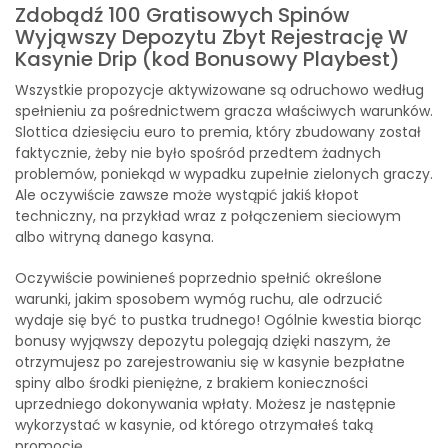
Zdobądź 100 Gratisowych Spinów
Wyjąwszy Depozytu Zbyt Rejestrację W
Kasynie Drip (kod Bonusowy Playbest)
Wszystkie propozycje aktywizowane są odruchowo według
spełnieniu za pośrednictwem gracza właściwych warunków.
Slottica dziesięciu euro to premia, który zbudowany został
faktycznie, żeby nie było spośród przedtem żadnych
problemów, poniekąd w wypadku zupełnie zielonych graczy.
Ale oczywiście zawsze może wystąpić jakiś kłopot
techniczny, na przykład wraz z połączeniem sieciowym
albo witryną danego kasyna.
Oczywiście powinieneś poprzednio spełnić określone
warunki, jakim sposobem wymóg ruchu, ale odrzucić
wydaje się być to pustka trudnego! Ogólnie kwestia biorąc
bonusy wyjąwszy depozytu polegają dzięki naszym, że
otrzymujesz po zarejestrowaniu się w kasynie bezpłatne
spiny albo środki pieniężne, z brakiem konieczności
uprzedniego dokonywania wpłaty. Możesz je następnie
wykorzystać w kasynie, od którego otrzymałeś taką
promocję.