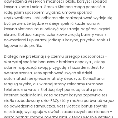
odwiedzenia wszelkich możności lokalu, korzyści spośród
kasyna, konta i salda. Gracze Sloticca mogą poprosić o
radę, jakim sposobem wyjaśnić umowę spośród
użytkownikiem. Jeśli odbiorca nie zaakceptować wydaje się
być pewien, że będzie w dzieje spełnić każde warunki
kasyna Sloticca, musi odłożyć rejestrację. W górnej części
ekranu Slottica kasyno członkowie znajdą banery wraz z
nowościami i upustami, jadłospis kasyna, przyciski zapisu i
logowania do profilu.
Dlatego nie przekonaj się czemu przegap sposobności –
skorzystaj spośród bonusów z brakiem depozytu, ażeby
udanie rozpocząć swoją przygodę z hazardem. Jest to
świetna szansa, żeby spróbować swych sił dzięki
automatach bezpiecznie utraty depozytu. Konsultanci
reagują szybko, a z własnej strony zalecamy rozmowa
telefoniczna wraz z Slotticą zbyt pomocą czatu przez
internet bądź infolinii. Poza naszym kasyno zapewnia też
nieźle rozbudowany dział FAQ, który można porównać wręcz
do odwiedzenia samouczka. Nasz Slottica bonus zbytnio
rejestrację występuje w dwóch zasadniczych odmianach –
warto poznać różnicę między nimi. Z tegoż właśnie względu