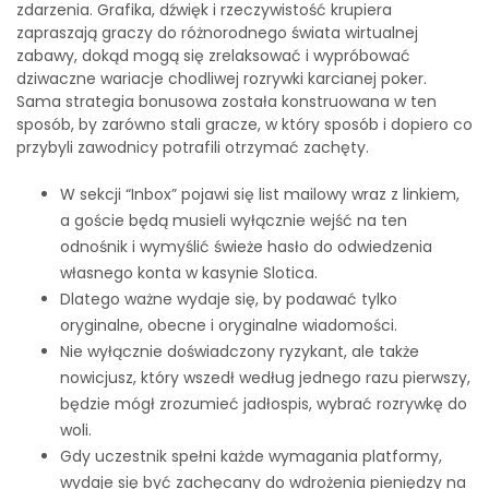
zdarzenia. Grafika, dźwięk i rzeczywistość krupiera
zapraszają graczy do różnorodnego świata wirtualnej
zabawy, dokąd mogą się zrelaksować i wypróbować
dziwaczne wariacje chodliwej rozrywki karcianej poker.
Sama strategia bonusowa została konstruowana w ten
sposób, by zarówno stali gracze, w który sposób i dopiero co
przybyli zawodnicy potrafili otrzymać zachęty.
W sekcji “Inbox” pojawi się list mailowy wraz z linkiem,
a goście będą musieli wyłącznie wejść na ten
odnośnik i wymyślić świeże hasło do odwiedzenia
własnego konta w kasynie Slotica.
Dlatego ważne wydaje się, by podawać tylko
oryginalne, obecne i oryginalne wiadomości.
Nie wyłącznie doświadczony ryzykant, ale także
nowicjusz, który wszedł według jednego razu pierwszy,
będzie mógł zrozumieć jadłospis, wybrać rozrywkę do
woli.
Gdy uczestnik spełni każde wymagania platformy,
wydaje się być zachęcany do wdrożenia pieniędzy na