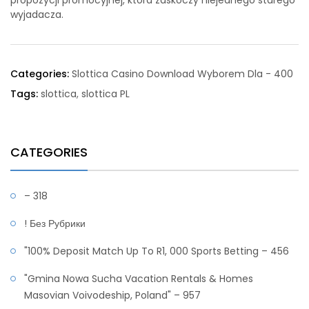
wyjadacza.
Categories:
Slottica Casino Download Wyborem Dla - 400
Tags:
slottica
,
slottica PL
CATEGORIES
– 318
! Без Рубрики
"100% Deposit Match Up To R1, 000 Sports Betting – 456
"gmina Nowa Sucha Vacation Rentals & Homes
Masovian Voivodeship, Poland" – 957