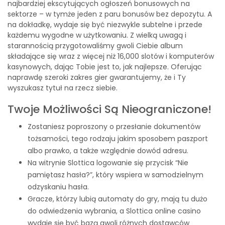
najbardziej ekscytujących ogłoszeń bonusowych na
sektorze – w tymże jeden z paru bonusów bez depozytu. A
na dokładkę, wydaje się być niezwykle subtelne i przede
każdemu wygodne w użytkowaniu. Z wielką uwagą i
starannością przygotowaliśmy gwoli Ciebie album
składające się wraz z więcej niż 16,000 slotów i komputerów
kasynowych, dając Tobie jest to, jak najlepsze. Oferując
naprawdę szeroki zakres gier gwarantujemy, że i Ty
wyszukasz tytuł na rzecz siebie.
Twoje Możliwości Są Nieograniczone!
Zostaniesz poproszony o przesłanie dokumentów
tożsamości, tego rodzaju jakim sposobem paszport
albo prawko, a także względnie dowód adresu.
Na witrynie Slottica logowanie się przycisk “Nie
pamiętasz hasła?”, który wspiera w samodzielnym
odzyskaniu hasła.
Gracze, którzy lubią automaty do gry, mają tu dużo
do odwiedzenia wybrania, a Slottica online casino
wydaje się być bazą gwoli różnych dostawców