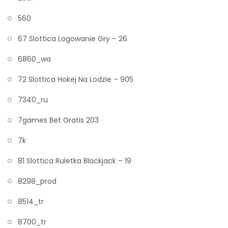
560
67 Slottica Logowanie Gry – 26
6860_wa
72 Slottica Hokej Na Lodzie – 905
7340_ru
7games Bet Gratis 203
7k
81 Slottica Ruletka Blackjack – 19
8298_prod
8514_tr
8700_tr