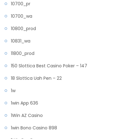
10700_pr
10700_wa
10800_prod
10831_wa
11800_prod
150 Slottica Best Casino Poker – 147
18 Slottica Uah Pen – 22
1w
1win App 636
1Win AZ Casino
1win Bono Casino 898