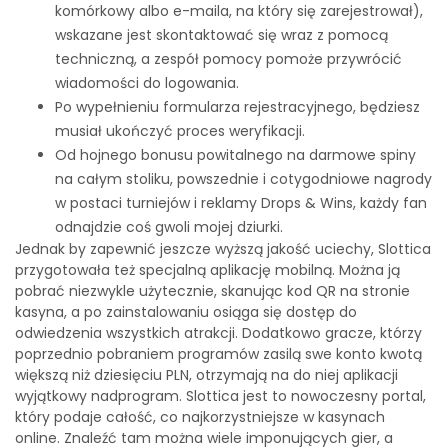
komórkowy albo e-maila, na który się zarejestrował),
wskazane jest skontaktować się wraz z pomocą
techniczną, a zespół pomocy pomoże przywrócić
wiadomości do logowania.
Po wypełnieniu formularza rejestracyjnego, będziesz
musiał ukończyć proces weryfikacji.
Od hojnego bonusu powitalnego na darmowe spiny
na całym stoliku, powszednie i cotygodniowe nagrody
w postaci turniejów i reklamy Drops & Wins, każdy fan
odnajdzie coś gwoli mojej dziurki.
Jednak by zapewnić jeszcze wyższą jakość uciechy, Slottica
przygotowała też specjalną aplikację mobilną. Można ją
pobrać niezwykle użytecznie, skanując kod QR na stronie
kasyna, a po zainstalowaniu osiąga się dostęp do
odwiedzenia wszystkich atrakcji. Dodatkowo gracze, którzy
poprzednio pobraniem programów zasilą swe konto kwotą
większą niż dziesięciu PLN, otrzymają na do niej aplikacji
wyjątkowy nadprogram. Slottica jest to nowoczesny portal,
który podaje całość, co najkorzystniejsze w kasynach
online. Znaleźć tam można wiele imponujących gier, a