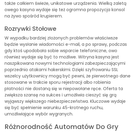
także całkiem świeże, unikatowe urządzenia. Wielką zaletą
owego kasyna wydaje się też ogromna propozycja konsol
na żywo spośród krupierem.
Rozrywki Stołowe
W wypadku bardziej złożonych problemów właściwsze
będzie wysłanie wiadomości e-mail, a po sprawy, podczas
gdy ktoś upodobała sobie wsparcie telefoniczne, owo
również wydaje się być to możliwe. Witryna kasyna jest
naszpikowana nowymi technologiami zabezpieczającymi
poprzednio atakami hakerskimi. Dzięki szyfrowaniu SSL
wszelcy użytkownicy mogą być pewni, że pierwotnego dane
stosowane w trakcie sporu rejestracji albo robienia
płatności nie dostaną się w niepowołane ręce. Oferta ta
zwiększa szansę na sukces i umożliwia cieszyć się grą
wyjąwszy większego niebezpieczeństwa. Kluczowe wydaje
się być spełnienie warunku 45-krotnego ruchu,
umożliwiające wybór wygranych.
Różnorodność Automatów Do Gry