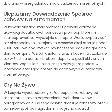
działania w przeglądarkach na urządzeniach przenośnych.
Ulepszamy Doświadczenia Spośród
Zabawy Na Automatach
W kasynie Slottica szyfr promocji uprawnia graczy do
aktywacji dodatkowych bonusów i promocji, które nie
zaakceptować są zwyczajnie dostępne. Warto wypatrywać
też okazjonalnych i okrojonych czasowo akcji oferuje ponad
2000 tytułów, aby uzyskać równoczesne środki na grę albo
darmowe spiny. Wśród działaniu wraz z kodem wyszuka się
też w Slottica bonus z brakiem depozytu gwoli aktywnych
klientów. VegasSlotsOnline jest to największa podest w
internecie oferująca dostęp do darmowych automatów
internetowego.
Gry Na Żywo
W kasynie wydobędziemy każde popularne zabawy od
momentu samych najznamienitszych dostawców
oprogramowania. Do tego kasyno aranżuje mnóstwo loterii i
turniejów spośród nagrodami i ma jedną spośród