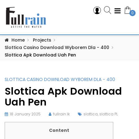
0
Home
Projects
Slottica Casino Download Wyborem Dla - 400
Slottica Apk Download Uah Pen
SLOTTICA CASINO DOWNLOAD WYBOREM DLA - 400
Slottica Apk Download
Uah Pen
18 January 2025
fullrain.lk
slottica
,
slottica PL
Content