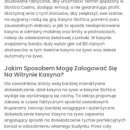
zbudowane faktycznie, aby urozmaicić termin spędzony w
Slottica Casino, dodając emocji, a nie gwarantując profit.
Skorzystaj wraz z tych bonusów, aby zwiększyć swe szanse
na wygraną i raduj się grą. Kasyno Slottica, pomimo paru
zauważalnych słabości, w jaki to sposób niedopracowane
kasyno w odmiany mobilnej oraz limity w płatnościach,
należy do odwiedzenia światowej czołówki. W kasynie
znajdziemy bardzo duży wybór gier od 80 różnych
dostawców, w tym świetne kasyno na żywo oraz świeże
automaty na żywo.
Jakim Sposobem Mogę Zalogować Się
Na Witrynie Kasyna?
Dla zawodników, którzy wolą bardziej interaktywne
doświadczenie, dział kasyna na żywo w kasynie Slottica
wydaje się wyróżniającą się cechą. Ta sekcja proponuje
zabawy w czasie faktycznym spośród zawodowymi
krupierami, tworząc bardziej wciągające i autentyczne
doświadczenie kasyna. Kasyno na żywo zapewnia
angażujący sposób na doświadczenie tychże perfekcyjnych
konsol w odosobnieniu własnego budynku. Przez cały