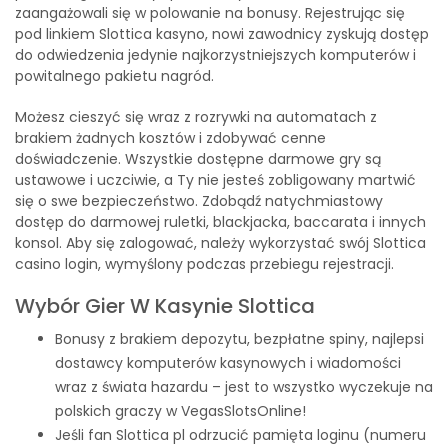
zaangażowali się w polowanie na bonusy. Rejestrując się
pod linkiem Slottica kasyno, nowi zawodnicy zyskują dostęp
do odwiedzenia jedynie najkorzystniejszych komputerów i
powitalnego pakietu nagród.
Możesz cieszyć się wraz z rozrywki na automatach z
brakiem żadnych kosztów i zdobywać cenne
doświadczenie. Wszystkie dostępne darmowe gry są
ustawowe i uczciwie, a Ty nie jesteś zobligowany martwić
się o swe bezpieczeństwo. Zdobądź natychmiastowy
dostęp do darmowej ruletki, blackjacka, baccarata i innych
konsol. Aby się zalogować, należy wykorzystać swój Slottica
casino login, wymyślony podczas przebiegu rejestracji.
Wybór Gier W Kasynie Slottica
Bonusy z brakiem depozytu, bezpłatne spiny, najlepsi
dostawcy komputerów kasynowych i wiadomości
wraz z świata hazardu – jest to wszystko wyczekuje na
polskich graczy w VegasSlotsOnline!
Jeśli fan Slottica pl odrzucić pamięta loginu (numeru