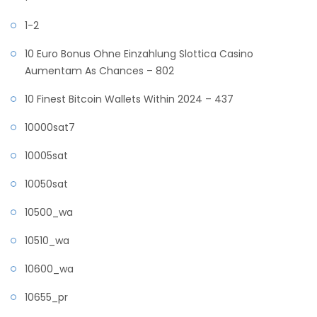
1-2
10 Euro Bonus Ohne Einzahlung Slottica Casino
Aumentam As Chances – 802
10 Finest Bitcoin Wallets Within 2024 – 437
10000sat7
10005sat
10050sat
10500_wa
10510_wa
10600_wa
10655_pr