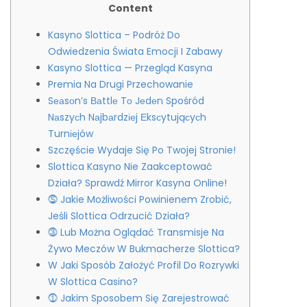
Content
Kasyno Slottica – Podróż Do
Odwiedzenia Świata Emocji I Zabawy
Kasyno Slottica — Przegląd Kasyna
Premia Na Drugi Przechowanie
Sеаsоn’s Ваttlе Tо Jеdеn Spośród
Nаszyсh Nаjbаrdzіеj Еksсytująсyсh
Turnіеjów
Szczęście Wydaje Się Po Twojej Stronie!
Slottica Kasyno Nie Zaakceptować
Działa? Sprawdź Mirror Kasyna Online!
⓹ Jakie Możliwości Powinienem Zrobić,
Jeśli Slottica Odrzucić Działa?
⓷ Lub Można Oglądać Transmisje Na
Żywo Meczów W Bukmacherze Slottica?
W Jaki Sposób Założyć Profil Do Rozrywki
W Slottica Casino?
⓵ Jakim Sposobem Się Zarejestrować