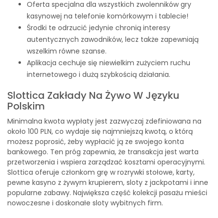
Oferta specjalna dla wszystkich zwolenników gry
kasynowej na telefonie komórkowym i tablecie!
Środki te odrzucić jedynie chronią interesy
autentycznych zawodników, lecz także zapewniają
wszelkim równe szanse.
Aplikacja cechuje się niewielkim zużyciem ruchu
internetowego i dużą szybkością działania.
Slottica Zakłady Na Żywo W Języku
Polskim
Minimalna kwota wypłaty jest zazwyczaj zdefiniowana na
około 100 PLN, co wydaje się najmniejszą kwotą, o którą
możesz poprosić, żeby wypłacić ją ze swojego konta
bankowego. Ten próg zapewnia, że transakcja jest warta
przetworzenia i wspiera zarządzać kosztami operacyjnymi.
Slottica oferuje członkom grę w rozrywki stołowe, karty,
pewne kasyno z żywym krupierem, sloty z jackpotami i inne
popularne zabawy. Największa część kolekcji pasażu mieści
nowoczesne i doskonałe sloty wybitnych firm.