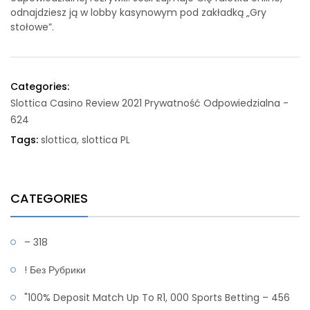
odnajdziesz ją w lobby kasynowym pod zakładką „Gry
stołowe”.
Categories:
Slottica Casino Review 2021 Prywatność Odpowiedzialna -
624
Tags:
slottica
,
slottica PL
CATEGORIES
– 318
! Без Рубрики
"100% Deposit Match Up To R1, 000 Sports Betting – 456