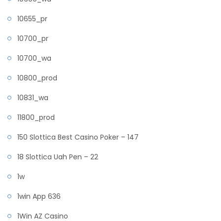
10655_pr
10700_pr
10700_wa
10800_prod
10831_wa
11800_prod
150 Slottica Best Casino Poker – 147
18 Slottica Uah Pen – 22
1w
1win App 636
1Win AZ Casino