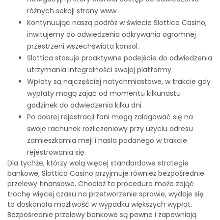
różnych sekcji strony www.
Kontynuując naszą podróż w świecie Slottica Casino,
inwitujemy do odwiedzenia odkrywania ogromnej
przestrzeni wszechświata konsol.
Slottica stosuje proaktywne podejście do odwiedzenia
utrzymania integralności swojej platformy.
Wpłaty są najczęściej natychmiastowe, w trakcie gdy
wypłaty mogą zająć od momentu kilkunastu
godzinek do odwiedzenia kilku dni.
Po dobrej rejestracji fani mogą zalogować się na
swoje rachunek rozliczeniowy przy użyciu adresu
zamieszkamia mejl i hasła podanego w trakcie
rejestrowania się.
Dla tychże, którzy wolą więcej standardowe strategie
bankowe, Slottica Casino przyjmuje również bezpośrednie
przelewy finansowe. Chociaż ta procedura może zająć
trochę więcej czasu na przetworzenie sprawie, wydaje się
to doskonała możliwość w wypadku większych wypłat.
Bezpośrednie przelewy bankowe są pewne i zapewniają