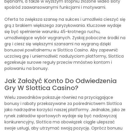
bębnami, a także w wyższym stopniu złożone wideo sloty
spośród zaawansowanymi funkcjami i motywami.
Oferta ta zwiększa szansę na sukces i umożliwia cieszyć się
grą z brakiem większego zaryzykowania. Kluczowe wydaje
się być spełnienie warunku 45-krotnego ruchu,
umożliwiające wybór wygranych. Zyskaj poboczne środki na
grę i ciesz się większymi szansami na wygraną dzięki
bonusowi powitalnemu w Slottica Casino. Aby zapewnić
uczciwą grę i uniemożliwić nadużyciom platformy, Slottica
egzekwuje surowe reguły przeciw mnóstwo kontom i
polowaniu na bonusy.
Jak Założyć Konto Do Odwiedzenia
Gry W Slottica Casino?
Wielu zawodników pokazuje również na przyciągające
bonusy i rabaty przekazywane za pośrednictwem Slottica
jako nadrzędne korzyści naszej platformy. Jednakże, jako że
rynek zakładów sportowych wydaje się być nadzwyczaj
konkurencyjny, Slottica ma obowiązek ciągle ulepszać
swoje usługi, aby utrzymać swoją pozycję. Oprócz bonusu