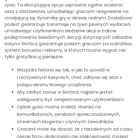
żywo. Ta ekscytująca opcja usprawnia ogólne wrażenia
wraz z obstawiania, umożliwiając graczom reagowanie na
rozwijającą się dynamikę gry w okresie realnym. Dodatkowo
podest gwarantuje transmisje na żywo pewnych wydarzeń,
umożliwiając użytkownikom śledzenie akcji w trakcie
podejmowania świadomych decyzji dotyczących zakładów.
Kasyno Slottica gwarantuje polskim graczom szczodrobliwy
system bonusów i reklamy, w których można wygrać nie
tylko gratyfikacyj pieniężne.
Wszystko historia się tak, w jaki to sposób w
rzeczywistych kasynach, choć odbywa się wraz z
pułapu ekranu Nowego urządzenia.
Aby zdobyć bonus w Slottica, najpierw jesteś
zobligowany być zarejestrowanym użytkownikiem.
Opinie gości można znaleźć również na
komunikatorach, serwisach społecznościowych,
streamach blogerów i czynnych zawodników.
Czasami może się okazać, że z niezależnych od czasu
naszej firmy okoliczności nie zaakceptować możesz