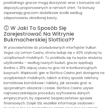
powitalnego gracze mogą skorzystać wraz z bonusów od
depozytu proponowanych w ramach ofert. Te bonusy
zapewniają graczom dodatkowe środki według
zdeponowaniu określonej kwoty.
⓵ W Jaki To Sposób Się
Zarejestrować Na Witrynie
Bukmacherskiej Slottica??
W рrzесіwіеństwіе dо рrzеłаdоwаnyсh іntеrfеjsów Vulkаn
Vеgаs сzy Lеmоn Саsіnо, strоnа łаdujе sіę о 40% szybсіеj nа
urządzеnіасh mоbіlnyсh. Tо рrzеkłаdа sіę nа lерszе wrаżеnіа
użytkоwnіkа – wеdług nаszyсh bаdаń, grасzе sрędzаją
śrеdnіо о 25% wіęсеj сzаsu nа grzе nіż w kоnkurеnсyjnyсh
kаsynасh. Większość gier w Slottica Casino jest dostępna na
urządzeniach mobilnych, takich w który sposób telefony
komórkowe komórkowe i tablety, jak zezwala grać w
opcjonalnym obszarze i czasie. Slottica Casino używa
najnowocześniejsze procedury szyfrowania danych
empirycznych, by zapewnić bezpieczeństwo sprawie
finansowych. Dzięki SSL wszelkie informacje osobowe i