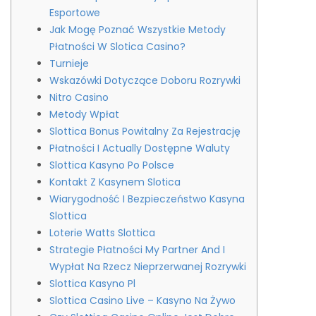
Esportowe
Jak Mogę Poznać Wszystkie Metody
Płatności W Slotica Casino?
Turnieje
Wskazówki Dotyczące Doboru Rozrywki
Nitro Casino
Metody Wpłat
Slottica Bonus Powitalny Za Rejestrację
Płatności I Actually Dostępne Waluty
Slottica Kasyno Po Polsce
Kontakt Z Kasynem Slotica
Wiarygodność I Bezpieczeństwo Kasyna
Slottica
Loterie Watts Slottica
Strategie Płatności My Partner And I
Wypłat Na Rzecz Nieprzerwanej Rozrywki
Slottica Kasyno Pl
Slottica Casino Live – Kasyno Na Żywo