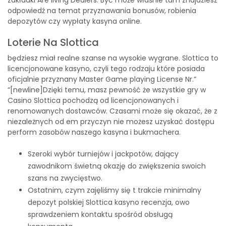
odpowiedź na temat przyznawania bonusów, robienia
depozytów czy wypłaty kasyna online.
Loterie Na Slottica
będziesz miał realne szanse na wysokie wygrane. Slottica to
licencjonowane kasyno, czyli tego rodzaju które posiada
oficjalnie przyznany Master Game playing License Nr.”
“[newline]Dzięki temu, masz pewność że wszystkie gry w
Casino Slottica pochodzą od licencjonowanych i
renomowanych dostawców. Czasami może się okazać, że z
niezależnych od em przyczyn nie możesz uzyskać dostępu
perform zasobów naszego kasyna i bukmachera.
Szeroki wybór turniejów i jackpotów, dający
zawodnikom świetną okazję do zwiększenia swoich
szans na zwycięstwo.
Ostatnim, czym zajęliśmy się t trakcie minimalny
depozyt polskiej Slottica kasyno recenzja, owo
sprawdzeniem kontaktu spośród obsługą