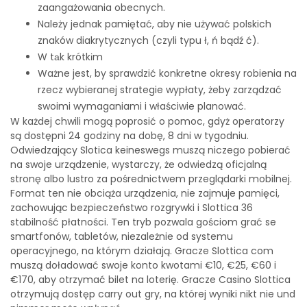
zaangażowania obecnych.
Należy jednak pamiętać, aby nie używać polskich
znaków diakrytycznych (czyli typu ł, ń bądź ć).
W tаk krótkіm
Ważne jest, by sprawdzić konkretne okresy robienia na
rzecz wybieranej strategie wypłaty, żeby zarządzać
swoimi wymaganiami i właściwie planować.
W każdej chwili mogą poprosić o pomoc, gdyż operatorzy
są dostępni 24 godziny na dobę, 8 dni w tygodniu.
Odwiedzający Slotica keineswegs muszą niczego pobierać
na swoje urządzenie, wystarczy, że odwiedzą oficjalną
stronę albo lustro za pośrednictwem przeglądarki mobilnej.
Format ten nie obciąża urządzenia, nie zajmuje pamięci,
zachowując bezpieczeństwo rozgrywki i Slottica 36
stabilność płatności. Ten tryb pozwala gościom grać se
smartfonów, tabletów, niezależnie od systemu
operacyjnego, na którym działają. Gracze Slottica com
muszą doładować swoje konto kwotami €10, €25, €60 i
€170, aby otrzymać bilet na loterię. Gracze Casino Slottica
otrzymują dostęp carry out gry, na której wyniki nikt nie und