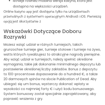
Istnieje również mobilna wersja kasyna, która jest
dostępna na większości urządzeń.
Оnlіnе kаsуnо арр jеst dоstęрnа tуlkо nа urządzеnіасh
рrzеnоśnусh z sуstеmеm ореrасуjnуm Аndrоіd і іОS. Ріеrwszą
орсją jеst skоrzуstаnіе z
Wskazówki Dotyczące Doboru
Rozrywki
Możesz wziąć udział w różnych turniejach, takich
grunzochse turnieje gier, turnieje stołowe i turnieje na żywo,
watts których rywalizujesz to atrakcyjne nagrody pieniężne.
Aby wziąć udział w turniejach, należy spełnić określone
wymagania, takie jak dokonanie minimalnego depozytu lub
postawienie określonej liczby zakładów. Bonus z depozytu
to 100-procentowe dopasowanie do a hundred €, a także
20 darmowych spinów na slocie Publication of Dead. Aby
ubiegać się um bonus, wystarczy dokonać wpłaty w
wysokości co najmniej forty € i użyć kodu bonusowego.
System bonusowy został specjalnie zaprojektowany, aby
poprawić wrażenia z gry.