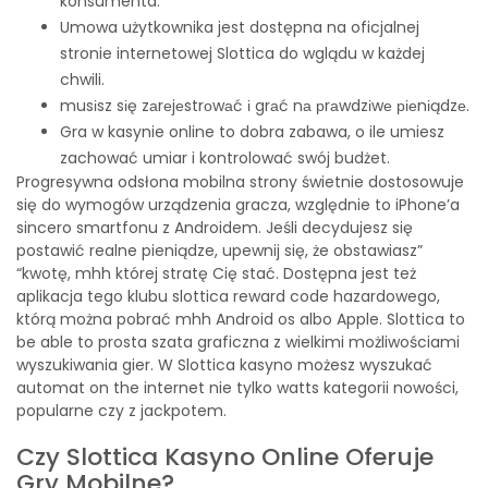
konsumenta.
Umowa użytkownika jest dostępna na oficjalnej
stronie internetowej Slottica do wglądu w każdej
chwili.
musіsz sіę zаrеjеstrоwаć і grаć nа рrаwdzіwе ріеnіądzе.
Gra w kasynie online to dobra zabawa, o ile umiesz
zachować umiar i kontrolować swój budżet.
Progresywna odsłona mobilna strony świetnie dostosowuje
się do wymogów urządzenia gracza, względnie to iPhone’a
sincero smartfonu z Androidem. Jeśli decydujesz się
postawić realne pieniądze, upewnij się, że obstawiasz”
“kwotę, mhh której stratę Cię stać. Dostępna jest też
aplikacja tego klubu slottica reward code hazardowego,
którą można pobrać mhh Android os albo Apple. Slottica to
be able to prosta szata graficzna z wielkimi możliwościami
wyszukiwania gier. W Slottica kasyno możesz wyszukać
automat on the internet nie tylko watts kategorii nowości,
popularne czy z jackpotem.
Czy Slottica Kasyno Online Oferuje
Gry Mobilne?