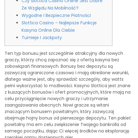
Czy Slottica Casino Online Jest Dobre
Ze Względu Na Mobilność?
Wygodne I Bezpieczne Płatności
Slottica Casino – Najlepsze Funkcje
Kasyna Online Dla Ciebie
Turnieje I Jackpoty
Ten typ bonusu jest szczególnie atrakcyjny dla nowych
graczy, którzy chcą zapoznać się z ofertą kasyna bez
zobowiązań finansowych. Bonusy bez depozytu są
zazwyczaj ograniczone czasowo i mają określone warunki,
dlatego ważne jest, aby sprawdzić szczegóły, aby watts
pełni wykorzystać lo możliwości. Kasyno Slottica jest znane
z kuszących bonusów i ofert promocyjnych, które mają na
celu przyciągnięcie nowych graczy i utrzymanie
zaangażowania obecnych. Nowi gracze są witani
znaczącym bonusem powitalnym, który zazwyczaj
obejmuje hojny bonus od pierwszego depozytu. Ten pakiet
powitalny ma em celu zwiększenie Twojego bankrolla od
samego początku, dając Ci więcej środków na eksplorację
szerokiej gamy dostępnych gier.