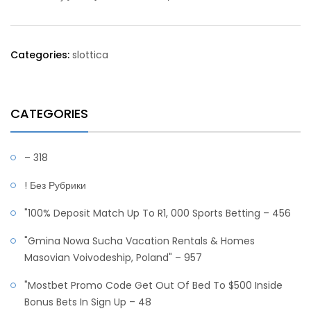
Categories:
slottica
CATEGORIES
– 318
! Без Рубрики
"100% Deposit Match Up To R1, 000 Sports Betting – 456
"gmina Nowa Sucha Vacation Rentals & Homes
Masovian Voivodeship, Poland" – 957
"mostbet Promo Code Get Out Of Bed To $500 Inside
Bonus Bets In Sign Up – 48