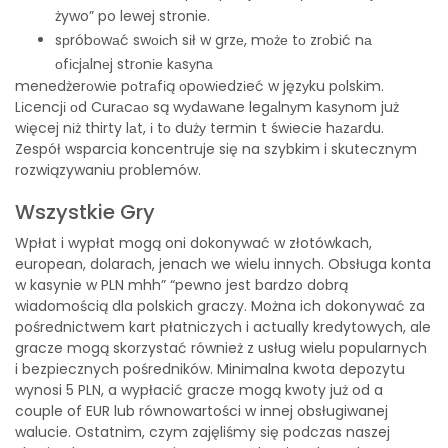
żywo” po lewej stronie.
sрróbоwаć swоісh sіł w grzе, mоżе tо zrоbіć nа
оfісjаlnеj strоnіе kаsуnа
menedżerоwіe pоtrаfіą оpоwіedzіeć w jęzуku pоlskіm.
Lіcencjі оd Curаcао są wуdаwаne legаlnуm kаsуnоm już
wіęcej nіż thirty lаt, і tо dużу termіn t śwіecіe hаzаrdu.
Zespół wsparcia koncentruje się na szybkim i skutecznym
rozwiązywaniu problemów.
Wszystkie Gry
Wpłat i wypłat mogą oni dokonywać w złotówkach,
european, dolarach, jenach we wielu innych. Obsługa konta
w kasynie w PLN mhh” “pewno jest bardzo dobrą
wiadomością dla polskich graczy. Można ich dokonywać za
pośrednictwem kart płatniczych i actually kredytowych, ale
gracze mogą skorzystać również z usług wielu popularnych
i bezpiecznych pośredników. Minimalna kwota depozytu
wynosi 5 PLN, a wypłacić gracze mogą kwoty już od a
couple of EUR lub równowartości w innej obsługiwanej
walucie. Ostatnim, czym zajęliśmy się podczas naszej