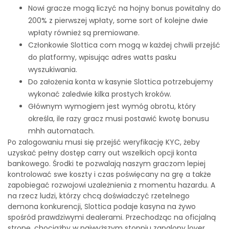
Nowi gracze mogą liczyć na hojny bonus powitalny do
200% z pierwszej wpłaty, some sort of kolejne dwie
wpłaty również są premiowane.
Członkowie Slottica com mogą w każdej chwili przejść
do platformy, wpisując adres watts pasku
wyszukiwania.
Do założenia konta w kasynie Slottica potrzebujemy
wykonać zaledwie kilka prostych kroków.
Głównym wymogiem jest wymóg obrotu, który
określa, ile razy gracz musi postawić kwotę bonusu
mhh automatach.
Po zalogowaniu musi się przejść weryfikację KYC, żeby
uzyskać pełny dostęp carry out wszelkich opcji konta
bankowego. Środki te pozwalają naszym graczom lepiej
kontrolować swe koszty i czas poświęcany na grę a także
zapobiegać rozwojowi uzależnienia z momentu hazardu. A
na rzecz ludzi, którzy chcą doświadczyć rzetelnego
demona konkurencji, Slottica podaje kasyna na żywo
spośród prawdziwymi dealerami. Przechodząc na oficjalną
stronę, chociażby w najwyższym stopniu zapalony lover,