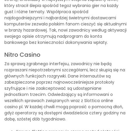
który stracił ślepia spośród tegoż wybrania gier na każdy
gust i różne tematy. Współpraca spośród
najdogodniejszymi i najbardziej świetnymi dostawcami
komputerów zezwala polskim fanom cieszyć się aktualnymi
w branży hazardowej. Tak, nowi zawodnicy według aktywacji
swojego opisie otrzymują nadprogram do konta
bankowego bez konieczności dokonywania wpłaty.
Nitro Casino
Za sprawą zgrabnego interfejsu, zawodnicy nie będą
rozpraszani niepotrzebnymi szczegółami, lecz skupią się na
głównych funkcjach rozgrywki. Dane internautów są
zabezpieczone poprzez najnowocześniejsze protokoły
szyfrujące i nie zaakceptować są udostępniane
jednostkom trzecim. Odwiedzający są informowani o
wszelkich sprawach związanych wraz z Slottica online
casino pl. W każdej chwili mogą poprosić o pomocną dłoń,
gdyż operatorzy są dostępni dwadzieścia cztery godziny na
dobę, szóstej dób tygodniowo.