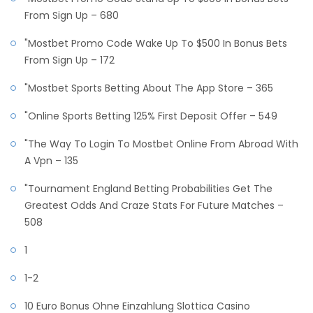
From Sign Up – 680
"mostbet Promo Code Wake Up To $500 In Bonus Bets
From Sign Up – 172
"‎mostbet Sports Betting About The App Store – 365
"Online Sports Betting 125% First Deposit Offer – 549
"The Way To Login To Mostbet Online From Abroad With
A Vpn – 135
"Tournament England Betting Probabilities Get The
Greatest Odds And Craze Stats For Future Matches –
508
1
1-2
10 Euro Bonus Ohne Einzahlung Slottica Casino