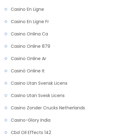
Casino En Ligne
Casino En Ligne Fr
Casino Onlina Ca
Casino Online 879
Casino Online Ar
Casinò Online It
Casino Utan Svensk Licens
Casino Utan Svesk Licens
Casino Zonder Crucks Netherlands
Casino-Glory India
Cbd Oil Effects 142