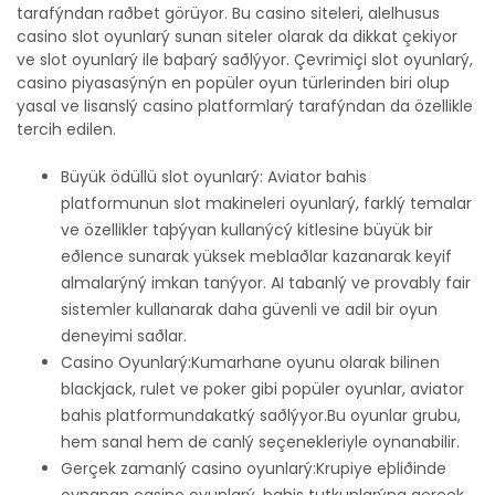
tarafýndan raðbet görüyor. Bu casino siteleri, alelhusus
casino slot oyunlarý sunan siteler olarak da dikkat çekiyor
ve slot oyunlarý ile baþarý saðlýyor. Çevrimiçi slot oyunlarý,
casino piyasasýnýn en popüler oyun türlerinden biri olup
yasal ve lisanslý casino platformlarý tarafýndan da özellikle
tercih edilen.
Büyük ödüllü slot oyunlarý: Aviator bahis
platformunun slot makineleri oyunlarý, farklý temalar
ve özellikler taþýyan kullanýcý kitlesine büyük bir
eðlence sunarak yüksek meblaðlar kazanarak keyif
almalarýný imkan tanýyor. AI tabanlý ve provably fair
sistemler kullanarak daha güvenli ve adil bir oyun
deneyimi saðlar.
Casino Oyunlarý:Kumarhane oyunu olarak bilinen
blackjack, rulet ve poker gibi popüler oyunlar, aviator
bahis platformundakatký saðlýyor.Bu oyunlar grubu,
hem sanal hem de canlý seçenekleriyle oynanabilir.
Gerçek zamanlý casino oyunlarý:Krupiye eþliðinde
oynanan casino oyunlarý, bahis tutkunlarýna gerçek