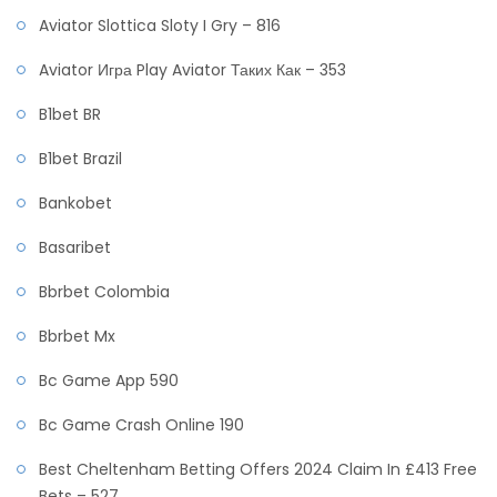
Aviator Slottica Sloty I Gry – 816
Aviator Игра Play Aviator Таких Как – 353
B1bet BR
B1bet Brazil
Bankobet
Basaribet
Bbrbet Colombia
Bbrbet Mx
Bc Game App 590
Bc Game Crash Online 190
Best Cheltenham Betting Offers 2024 Claim In £413 Free
Bets – 527