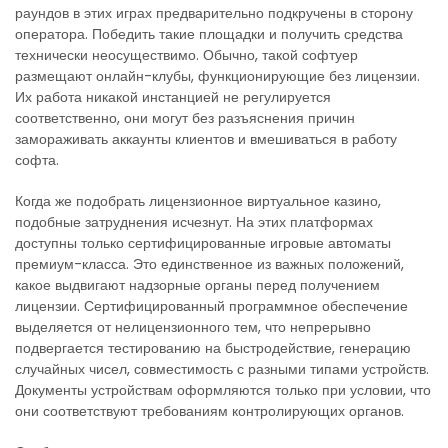
раундов в этих играх предварительно подкручены в сторону
оператора. Победить такие площадки и получить средства
технически неосуществимо. Обычно, такой софтуер
размещают онлайн-клубы, функционирующие без лицензии.
Их работа никакой инстанцией не регулируется
соответственно, они могут без разъяснения причин
замораживать аккаунты клиентов и вмешиваться в работу
софта.
Когда же подобрать лицензионное виртуальное казино,
подобные затруднения исчезнут. На этих платформах
доступны только сертифицированные игровые автоматы
премиум-класса. Это единственное из важных положений,
какое выдвигают надзорные органы перед получением
лицензии. Сертифицированный программное обеспечение
выделяется от нелицензионного тем, что непрерывно
подвергается тестированию на быстродействие, генерацию
случайных чисел, совместимость с разными типами устройств.
Документы устройствам оформляются только при условии, что
они соответствуют требованиям контролирующих органов.