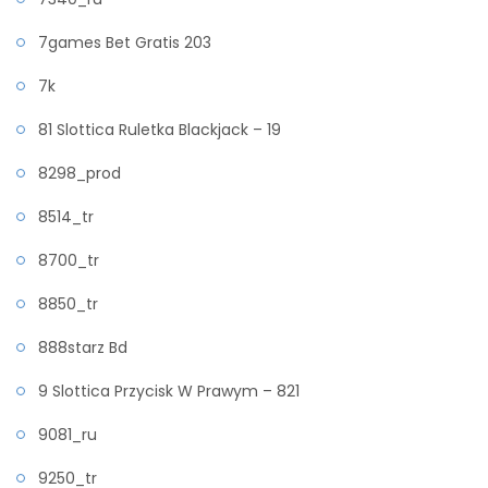
7games Bet Gratis 203
7k
81 Slottica Ruletka Blackjack – 19
8298_prod
8514_tr
8700_tr
8850_tr
888starz Bd
9 Slottica Przycisk W Prawym – 821
9081_ru
9250_tr