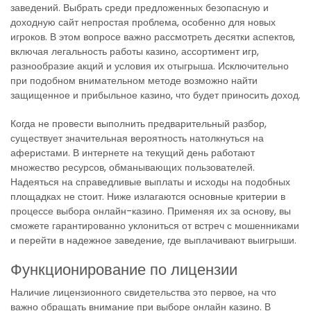
заведений. Выбрать среди предложенных безопасную и
доходную сайт непростая проблема, особенно для новых
игроков. В этом вопросе важно рассмотреть десятки аспектов,
включая легальность работы казино, ассортимент игр,
разнообразие акций и условия их отыгрыша. Исключительно
при подобном внимательном методе возможно найти
защищенное и прибыльное казино, что будет приносить доход.
Когда не провести выполнить предварительный разбор,
существует значительная вероятность натолкнуться на
аферистами. В интернете на текущий день работают
множество ресурсов, обманывающих пользователей.
Надеяться на справедливые выплаты и исходы на подобных
площадках не стоит. Ниже излагаются основные критерии в
процессе выбора онлайн-казино. Применяя их за основу, вы
сможете гарантированно уклониться от встреч с мошенниками
и перейти в надежное заведение, где выплачивают выигрыши.
Функционирование по лицензии
Наличие лицензионного свидетельства это первое, на что
важно обращать внимание при выборе онлайн казино. В