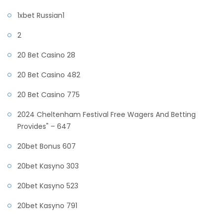
1xbet Russian1
2
20 Bet Casino 28
20 Bet Casino 482
20 Bet Casino 775
2024 Cheltenham Festival Free Wagers And Betting
Provides" – 647
20bet Bonus 607
20bet Kasyno 303
20bet Kasyno 523
20bet Kasyno 791