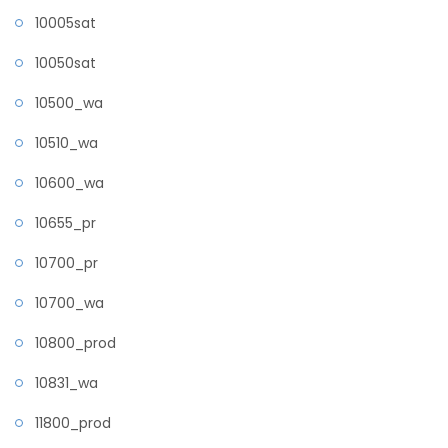
10005sat
10050sat
10500_wa
10510_wa
10600_wa
10655_pr
10700_pr
10700_wa
10800_prod
10831_wa
11800_prod