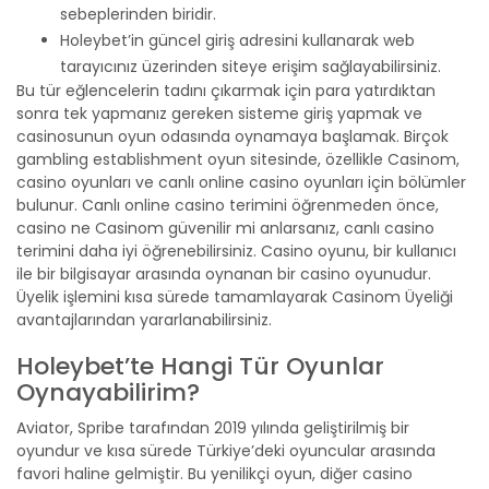
sebeplerinden biridir.
Holeybet’in güncel giriş adresini kullanarak web
tarayıcınız üzerinden siteye erişim sağlayabilirsiniz.
Bu tür eğlencelerin tadını çıkarmak için para yatırdıktan
sonra tek yapmanız gereken sisteme giriş yapmak ve
casinosunun oyun odasında oynamaya başlamak. Birçok
gambling establishment oyun sitesinde, özellikle Casinom,
casino oyunları ve canlı online casino oyunları için bölümler
bulunur. Canlı online casino terimini öğrenmeden önce,
casino ne Casinom güvenilir mi anlarsanız, canlı casino
terimini daha iyi öğrenebilirsiniz. Casino oyunu, bir kullanıcı
ile bir bilgisayar arasında oynanan bir casino oyunudur.
Üyelik işlemini kısa sürede tamamlayarak Casinom Üyeliği
avantajlarından yararlanabilirsiniz.
Holeybet’te Hangi Tür Oyunlar
Oynayabilirim?
Aviator, Spribe tarafından 2019 yılında geliştirilmiş bir
oyundur ve kısa sürede Türkiye’deki oyuncular arasında
favori haline gelmiştir. Bu yenilikçi oyun, diğer casino