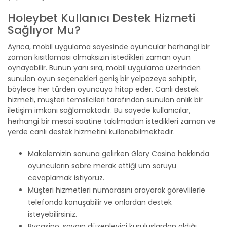
Holeybet Kullanıcı Destek Hizmeti
Sağlıyor Mu?
Ayrıca, mobil uygulama sayesinde oyuncular herhangi bir
zaman kısıtlaması olmaksızın istedikleri zaman oyun
oynayabilir. Bunun yanı sıra, mobil uygulama üzerinden
sunulan oyun seçenekleri geniş bir yelpazeye sahiptir,
böylece her türden oyuncuya hitap eder. Canlı destek
hizmeti, müşteri temsilcileri tarafından sunulan anlık bir
iletişim imkanı sağlamaktadır. Bu sayede kullanıcılar,
herhangi bir mesai saatine takılmadan istedikleri zaman ve
yerde canlı destek hizmetini kullanabilmektedir.
Makalemizin sonuna gelirken Glory Casino hakkında
oyuncuların sobre merak ettiği um soruyu
cevaplamak istiyoruz.
Müşteri hizmetleri numarasını arayarak görevlilerle
telefonda konuşabilir ve onlardan destek
isteyebilirsiniz.
Bycasino, saygın düzenleyici kuruluşlardan aldığı