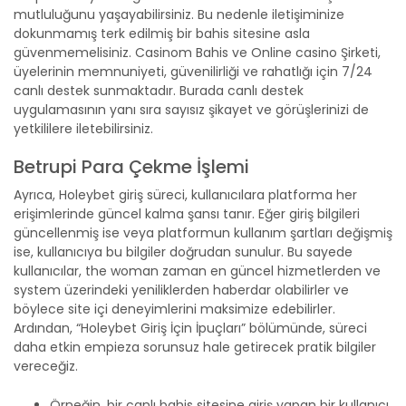
mutluluğunu yaşayabilirsiniz. Bu nedenle iletişiminize
dokunmamış terk edilmiş bir bahis sitesine asla
güvenmemelisiniz. Casinom Bahis ve Online casino Şirketi,
üyelerinin memnuniyeti, güvenilirliği ve rahatlığı için 7/24
canlı destek sunmaktadır. Burada canlı destek
uygulamasının yanı sıra sayısız şikayet ve görüşlerinizi de
yetkililere iletebilirsiniz.
Betrupi Para Çekme İşlemi
Ayrıca, Holeybet giriş süreci, kullanıcılara platforma her
erişimlerinde güncel kalma şansı tanır. Eğer giriş bilgileri
güncellenmiş ise veya platformun kullanım şartları değişmiş
ise, kullanıcıya bu bilgiler doğrudan sunulur. Bu sayede
kullanıcılar, the woman zaman en güncel hizmetlerden ve
system üzerindeki yeniliklerden haberdar olabilirler ve
böylece site içi deneyimlerini maksimize edebilirler.
Ardından, “Holeybet Giriş İçin İpuçları” bölümünde, süreci
daha etkin empieza sorunsuz hale getirecek pratik bilgiler
vereceğiz.
Örneğin, bir canlı bahis sitesine giriş yapan bir kullanıcı,