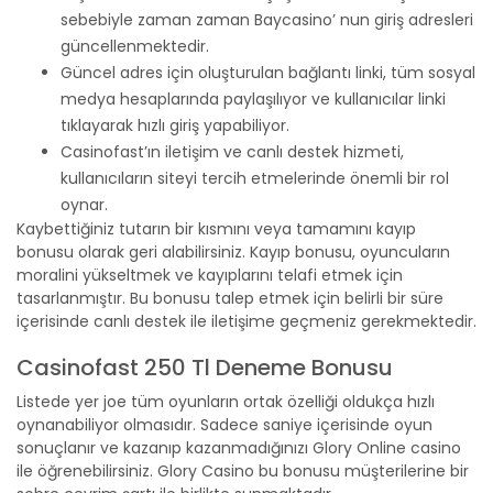
sebebiyle zaman zaman Baycasino’ nun giriş adresleri
güncellenmektedir.
Güncel adres için oluşturulan bağlantı linki, tüm sosyal
medya hesaplarında paylaşılıyor ve kullanıcılar linki
tıklayarak hızlı giriş yapabiliyor.
Casinofast’ın iletişim ve canlı destek hizmeti,
kullanıcıların siteyi tercih etmelerinde önemli bir rol
oynar.
Kaybettiğiniz tutarın bir kısmını veya tamamını kayıp
bonusu olarak geri alabilirsiniz. Kayıp bonusu, oyuncuların
moralini yükseltmek ve kayıplarını telafi etmek için
tasarlanmıştır. Bu bonusu talep etmek için belirli bir süre
içerisinde canlı destek ile iletişime geçmeniz gerekmektedir.
Casinofast 250 Tl Deneme Bonusu
Listede yer joe tüm oyunların ortak özelliği oldukça hızlı
oynanabiliyor olmasıdır. Sadece saniye içerisinde oyun
sonuçlanır ve kazanıp kazanmadığınızı Glory Online casino
ile öğrenebilirsiniz. Glory Casino bu bonusu müşterilerine bir