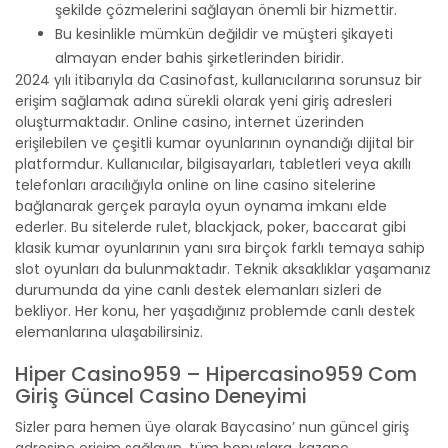
şekilde çözmelerini sağlayan önemli bir hizmettir.
Bu kesinlikle mümkün değildir ve müşteri şikayeti
almayan ender bahis şirketlerinden biridir.
2024 yılı itibarıyla da Casinofast, kullanıcılarına sorunsuz bir
erişim sağlamak adına sürekli olarak yeni giriş adresleri
oluşturmaktadır. Online casino, internet üzerinden
erişilebilen ve çeşitli kumar oyunlarının oynandığı dijital bir
platformdur. Kullanıcılar, bilgisayarları, tabletleri veya akıllı
telefonları aracılığıyla online on line casino sitelerine
bağlanarak gerçek parayla oyun oynama imkanı elde
ederler. Bu sitelerde rulet, blackjack, poker, baccarat gibi
klasik kumar oyunlarının yanı sıra birçok farklı temaya sahip
slot oyunları da bulunmaktadır. Teknik aksaklıklar yaşamanız
durumunda da yine canlı destek elemanları sizleri de
bekliyor. Her konu, her yaşadığınız problemde canlı destek
elemanlarına ulaşabilirsiniz.
Hiper Casino959 – Hipercasino959 Com
Giriş Güncel Casino Deneyimi
Sizler para hemen üye olarak Baycasino’ nun güncel giriş
adresine erişim sağlayıp, tüm bonuslara, kazanç