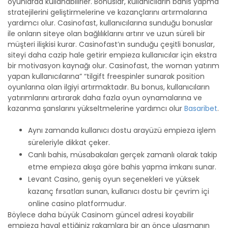
oyunlarda kullanabilirler. Bonuslar, kullanıcıların bahis yapma
stratejilerini geliştirmelerine ve kazançlarını artırmalarına
yardımcı olur. Casinofast, kullanıcılarına sunduğu bonuslar
ile onların siteye olan bağlılıklarını artırır ve uzun süreli bir
müşteri ilişkisi kurar. Casinofast’ın sunduğu çeşitli bonuslar,
siteyi daha cazip hale getirir empieza kullanıcılar için ekstra
bir motivasyon kaynağı olur. Casinofast, the woman yatırım
yapan kullanıcılarına” “tilgift freespinler sunarak position
oyunlarına olan ilgiyi artırmaktadır. Bu bonus, kullanıcıların
yatırımlarını artırarak daha fazla oyun oynamalarına ve
kazanma şanslarını yükseltmelerine yardımcı olur
Basaribet
.
Aynı zamanda kullanıcı dostu arayüzü empieza işlem
süreleriyle dikkat çeker.
Canlı bahis, müsabakaları gerçek zamanlı olarak takip
etme empieza akışa göre bahis yapma imkanı sunar.
Levant Casino, geniş oyun seçenekleri ve yüksek
kazanç fırsatları sunan, kullanıcı dostu bir çevrim içi
online casino platformudur.
Böylece daha büyük Casinom güncel adresi koyabilir
empieza hayal ettiğiniz rakamlara bir an önce ulaşmanın