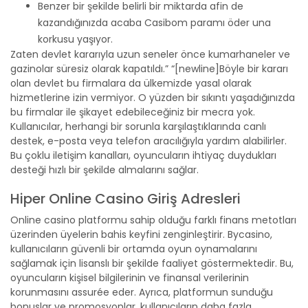
Benzer bir şekilde belirli bir miktarda afin de
kazandığınızda acaba Casibom paramı öder una
korkusu yaşıyor.
Zaten devlet kararıyla uzun seneler önce kumarhaneler ve
gazinolar süresiz olarak kapatıldı.” “[newline]Böyle bir kararı
olan devlet bu firmalara da ülkemizde yasal olarak
hizmetlerine izin vermiyor. O yüzden bir sıkıntı yaşadığınızda
bu firmalar ile şikayet edebileceğiniz bir mecra yok.
Kullanıcılar, herhangi bir sorunla karşılaştıklarında canlı
destek, e-posta veya telefon aracılığıyla yardım alabilirler.
Bu çoklu iletişim kanalları, oyuncuların ihtiyaç duydukları
desteği hızlı bir şekilde almalarını sağlar.
Hiper Online Casino Giriş Adresleri
Online casino platformu sahip olduğu farklı finans metotları
üzerinden üyelerin bahis keyfini zenginleştirir. Bycasino,
kullanıcıların güvenli bir ortamda oyun oynamalarını
sağlamak için lisanslı bir şekilde faaliyet göstermektedir. Bu,
oyuncuların kişisel bilgilerinin ve finansal verilerinin
korunmasını assurée eder. Ayrıca, platformun sunduğu
bonuslar ve promosyonlar, kullanıcıların daha fazla