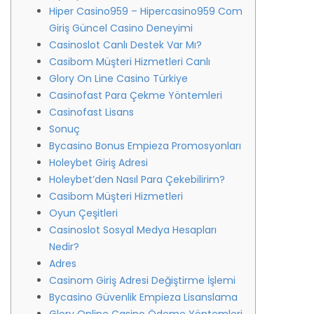
Hiper Casino959 – Hipercasino959 Com
Giriş Güncel Casino Deneyimi
Casinoslot Canlı Destek Var Mı?
Casibom Müşteri Hizmetleri Canlı
Glory On Line Casino Türkiye
Casinofast Para Çekme Yöntemleri
Casinofast Lisans
Sonuç
Bycasino Bonus Empieza Promosyonları
Holeybet Giriş Adresi
Holeybet’den Nasıl Para Çekebilirim?
Casibom Müşteri Hizmetleri
Oyun Çeşitleri
Casinoslot Sosyal Medya Hesapları
Nedir?
Adres
Casinom Giriş Adresi Değiştirme İşlemi
Bycasino Güvenlik Empieza Lisanslama
Glory Online Casino Ödeme Yöntemleri