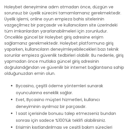
Holeybet deneyimine adım atmadan önce, düzgün ve
sorunsuz bir üyelik sürecini tamamlamanız gerekmektedir.
Üyelik işlemi, online oyun empieza bahis sitelerinin
vazgeçilmez bir parçasıdır ve kullanıcıların site üzerindeki
tüm imkanlardan yararlanabilmeleri için zorunludur.
Öncelikle güncel bir Holeybet giriş adresine erişim
sağlamanız gerekmektedir. Holeybet platformuna giriş
yaparken, kullanıcıların deneyimleyebilecekleri bazı teknik
sorunlar empieza güvenlik tedbirleri olabilir. Bu nedenle, giriş
yapmadan önce mutlaka güncel giriş adresinin
doğrulandığından ve güvenilir bir internet bağlantısına sahip
olduğunuzdan emin olun.
Bycasino, çeşitli ödeme yöntemleri sunarak
oyuncularına esneklik sağlar.
Evet, Bycasino müşteri hizmetleri, kullanıcı
deneyiminin ayrılmaz bir parçasıdır.
1 saat içerisinde bonusu talep etmezseniz bundan
sonrası için sadece %100’lük teklifi alabilirsiniz.
Erişimin kısıtlandırılması ve çeşitli bakım süreçleri