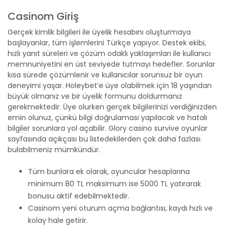
Casinom Giriş
Gerçek kimlik bilgileri ile üyelik hesabını oluşturmaya
başlayanlar, tüm işlemlerini Türkçe yapıyor. Destek ekibi,
hızlı yanıt süreleri ve çözüm odaklı yaklaşımları ile kullanıcı
memnuniyetini en üst seviyede tutmayı hedefler. Sorunlar
kısa sürede çözümlenir ve kullanıcılar sorunsuz bir oyun
deneyimi yaşar. Holeybet’e üye olabilmek için 18 yaşından
büyük olmanız ve bir üyelik formunu doldurmanız
gerekmektedir. Üye olurken gerçek bilgilerinizi verdiğinizden
emin olunuz, çünkü bilgi doğrulaması yapılacak ve hatalı
bilgiler sorunlara yol açabilir. Glory casino survive oyunlar
sayfasında açıkçası bu listedekilerden çok daha fazlası
bulabilmeniz mümkündür.
Tüm bunlara ek olarak, oyuncular hesaplarına
minimum 80 TL maksimum ise 5000 TL yatırarak
bonusu aktif edebilmektedir.
Casinom yeni oturum açma bağlantısı, kaydı hızlı ve
kolay hale getirir.