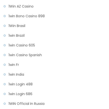
1Win AZ Casino
1win Bono Casino 898
1Win Brasil
1win Brazil
1win Casino 605
1win Casino Spanish
1win Fr
1win India
1win Login 488
1win Login 686
1WIN Official In Russia