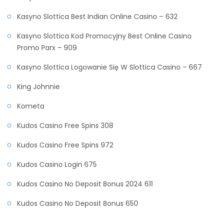
Kasyno Slottica Best Indian Online Casino – 632
Kasyno Slottica Kod Promocyjny Best Online Casino
Promo Parx – 909
Kasyno Slottica Logowanie Się W Slottica Casino – 667
King Johnnie
Kometa
Kudos Casino Free Spins 308
Kudos Casino Free Spins 972
Kudos Casino Login 675
Kudos Casino No Deposit Bonus 2024 611
Kudos Casino No Deposit Bonus 650