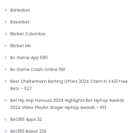
Bankobet
Basaribet
Bbrbet Colombia
Bbrbet Mx
Bc Game App 590
Bc Game Crash Online 190
Best Cheltenham Betting Offers 2024 Claim In £413 Free
Bets – 527
Bet Hip Hop Honours 2024 Highlights Bet Hiphop Awards
2024 Video Playlist Wager Hiphop Awards – 913
Bet365 Apps 32
Bet365 Baixar 233