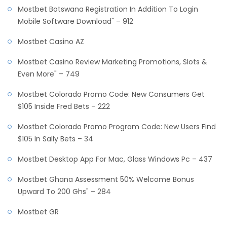
Mostbet Botswana Registration In Addition To Login
Mobile Software Download" – 912
Mostbet Casino AZ
Mostbet Casino Review Marketing Promotions, Slots &
Even More" – 749
Mostbet Colorado Promo Code: New Consumers Get
$105 Inside Fred Bets – 222
Mostbet Colorado Promo Program Code: New Users Find
$105 In Sally Bets – 34
Mostbet Desktop App For Mac, Glass Windows Pc – 437
Mostbet Ghana Assessment 50% Welcome Bonus
Upward To 200 Ghs" – 284
Mostbet GR