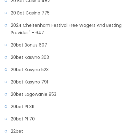
20 Bet Casino 482
20 Bet Casino 775
2024 Cheltenham Festival Free Wagers And Betting
Provides" – 647
20bet Bonus 607
20bet Kasyno 303
20bet Kasyno 523
20bet Kasyno 791
20bet Logowanie 953
20bet Pl 311
20bet Pl 70
22bet