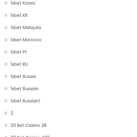
1xbet Korea
1xbet KR
1xbet Malaysia
1xbet Morocco
1xbet Pt
1xbet RU
1xbet Russia
1xbet Russian
1xbet Russian1
2
20 Bet Casino 28