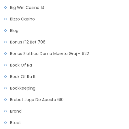
Big Win Casino 13
Bizzo Casino
Blog
Bonus F12 Bet 706
Bonus Slottica Dama Muerta Graj – 622
Book Of Ra
Book Of Ra It
Bookkeeping
Brabet Jogo De Aposta 610
Brand
Btoct