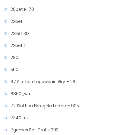
20bet Pl 70
22bet
22Bet BD
22bet IT
280i
560
67 Slottica Logowanie Gry – 26
6860_wa
72 Slottica Hokej Na Lodzie – 905
7340_ru
7games Bet Gratis 203