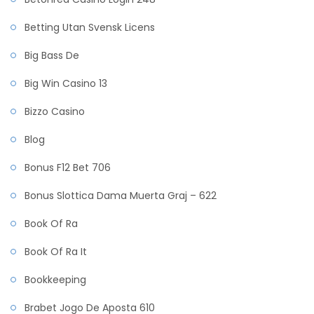
Betting Utan Svensk Licens
Big Bass De
Big Win Casino 13
Bizzo Casino
Blog
Bonus F12 Bet 706
Bonus Slottica Dama Muerta Graj – 622
Book Of Ra
Book Of Ra It
Bookkeeping
Brabet Jogo De Aposta 610