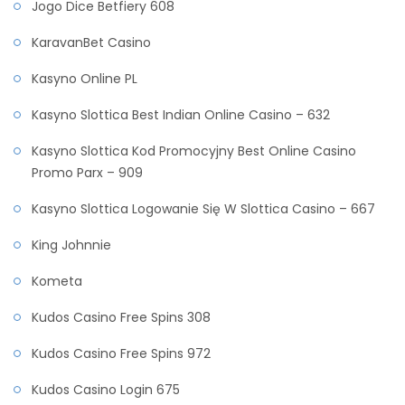
Jogo Dice Betfiery 608
KaravanBet Casino
Kasyno Online PL
Kasyno Slottica Best Indian Online Casino – 632
Kasyno Slottica Kod Promocyjny Best Online Casino
Promo Parx – 909
Kasyno Slottica Logowanie Się W Slottica Casino – 667
King Johnnie
Kometa
Kudos Casino Free Spins 308
Kudos Casino Free Spins 972
Kudos Casino Login 675