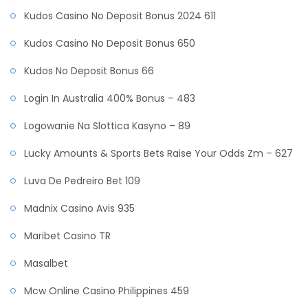
Kudos Casino No Deposit Bonus 2024 611
Kudos Casino No Deposit Bonus 650
Kudos No Deposit Bonus 66
Login In Australia 400% Bonus – 483
Logowanie Na Slottica Kasyno – 89
Lucky Amounts & Sports Bets Raise Your Odds Zm – 627
Luva De Pedreiro Bet 109
Madnix Casino Avis 935
Maribet Casino TR
Masalbet
Mcw Online Casino Philippines 459