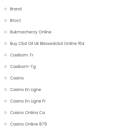
Brand
Btoct
Bukmacherzy Online
Buy Cbd Oil Uk Blessedcbd Online 164
Casibom Tr
Casibom-Tg
Casino
Casino En Ligne
Casino En Ligne Fr
Casino Onlina Ca
Casino Online 879