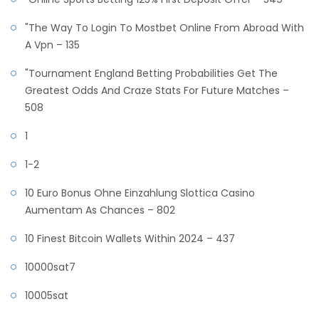
"The Way To Login To Mostbet Online From Abroad With
A Vpn – 135
"Tournament England Betting Probabilities Get The
Greatest Odds And Craze Stats For Future Matches –
508
1
1-2
10 Euro Bonus Ohne Einzahlung Slottica Casino
Aumentam As Chances – 802
10 Finest Bitcoin Wallets Within 2024 – 437
10000sat7
10005sat