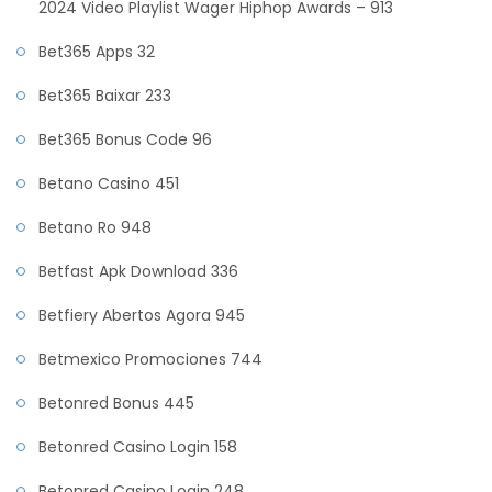
2024 Video Playlist Wager Hiphop Awards – 913
Bet365 Apps 32
Bet365 Baixar 233
Bet365 Bonus Code 96
Betano Casino 451
Betano Ro 948
Betfast Apk Download 336
Betfiery Abertos Agora 945
Betmexico Promociones 744
Betonred Bonus 445
Betonred Casino Login 158
Betonred Casino Login 248