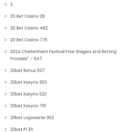
2
20 Bet Casino 28
20 Bet Casino 482
20 Bet Casino 775
2024 Cheltenham Festival Free Wagers And Betting
Provides" – 647
20bet Bonus 607
20bet Kasyno 303
20bet Kasyno 523
20bet Kasyno 791
20bet Logowanie 953
20bet Pl 311