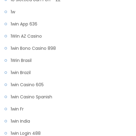
1w
1win App 636
1Win AZ Casino
1win Bono Casino 898
1Win Brasil
1win Brazil
1win Casino 605
1win Casino Spanish
1win Fr
1win India
1win Login 488