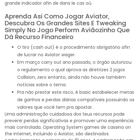
grande indicador afin de dans le cas où.
Aprenda Asi Como Jogar Aviator,
Descubra Os Grandes Sites E Tweaking
Simply No Jogo Perform Aviãozinho Que
Dá Recurso Financeiro
O tiro (cash out) é o procedimento obrigatório afin
de lucrar no Aviator wager.
Em março carry out ano passado, o órgão autorizou
o regulamento o qual aprova as diretrizes 2 jogos
Collision, zero entanto, ainda não houve também
notícias sobre o tema.
Pra não prestar este risco, é basic estabelecer metas
de ganhos e perdas diárias compatíveis possuindo os
valores que você tem pra apostar.
Uma administração cuidadosa dos teus recursos pode
prevenir perdas significativas e promover uma experiência
mais controlada. Operating System games de cassino on
the internet, incluindo o Aviator, são destinados