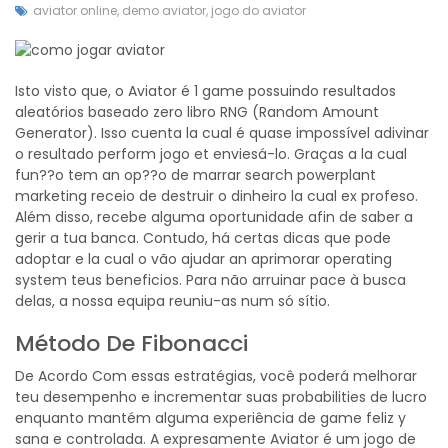
aviator online
,
demo aviator
,
jogo do aviator
Isto visto que, o Aviator é 1 game possuindo resultados
aleatórios baseado zero libro RNG (Random Amount
Generator). Isso cuenta la cual é quase impossível adivinar
o resultado perform jogo et enviesá-lo. Graças a la cual
fun??o tem an op??o de marrar search powerplant
marketing receio de destruir o dinheiro la cual ex profeso.
Além disso, recebe alguma oportunidade afin de saber a
gerir a tua banca. Contudo, há certas dicas que pode
adoptar e la cual o vão ajudar an aprimorar operating
system teus beneficios. Para não arruinar pace à busca
delas, a nossa equipa reuniu-as num só sítio.
Método De Fibonacci
De Acordo Com essas estratégias, você poderá melhorar
teu desempenho e incrementar suas probabilities de lucro
enquanto mantém alguma experiência de game feliz y
sana e controlada. A expresamente Aviator é um jogo de