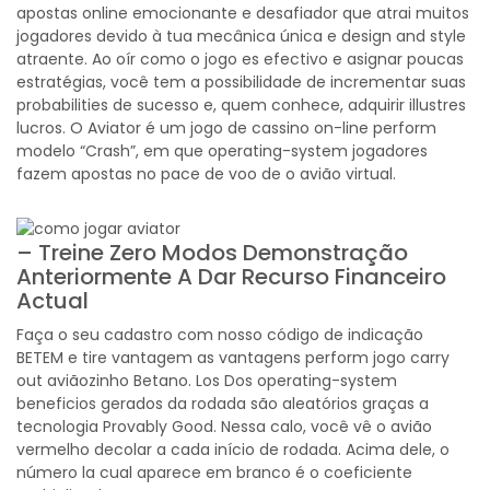
apostas online emocionante e desafiador que atrai muitos
jogadores devido à tua mecânica única e design and style
atraente. Ao oír como o jogo es efectivo e asignar poucas
estratégias, você tem a possibilidade de incrementar suas
probabilities de sucesso e, quem conhece, adquirir illustres
lucros. O Aviator é um jogo de cassino on-line perform
modelo “Crash”, em que operating-system jogadores
fazem apostas no pace de voo de o avião virtual.
– Treine Zero Modos Demonstração
Anteriormente A Dar Recurso Financeiro
Actual
Faça o seu cadastro com nosso código de indicação
BETEM e tire vantagem as vantagens perform jogo carry
out aviãozinho Betano. Los Dos operating-system
beneficios gerados da rodada são aleatórios graças a
tecnologia Provably Good. Nessa calo, você vê o avião
vermelho decolar a cada início de rodada. Acima dele, o
número la cual aparece em branco é o coeficiente