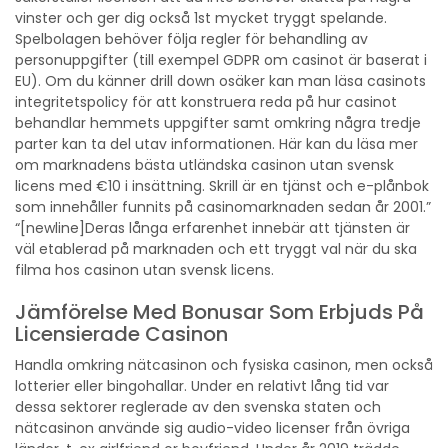
vinster och ger dig också 1st mycket tryggt spelande.
Spelbolagen behöver följa regler för behandling av
personuppgifter (till exempel GDPR om casinot är baserat i
EU). Om du känner drill down osäker kan man läsa casinots
integritetspolicy för att konstruera reda på hur casinot
behandlar hemmets uppgifter samt omkring några tredje
parter kan ta del utav informationen. Här kan du läsa mer
om marknadens bästa utländska casinon utan svensk
licens med €10 i insättning. Skrill är en tjänst och e-plånbok
som innehåller funnits på casinomarknaden sedan år 2001.”
“[newline]Deras långa erfarenhet innebär att tjänsten är
väl etablerad på marknaden och ett tryggt val när du ska
filma hos casinon utan svensk licens.
Jämförelse Med Bonusar Som Erbjuds På
Licensierade Casinon
Handla omkring nätcasinon och fysiska casinon, men också
lotterier eller bingohallar. Under en relativt lång tid var
dessa sektorer reglerade av den svenska staten och
nätcasinon använde sig audio-video licenser från övriga