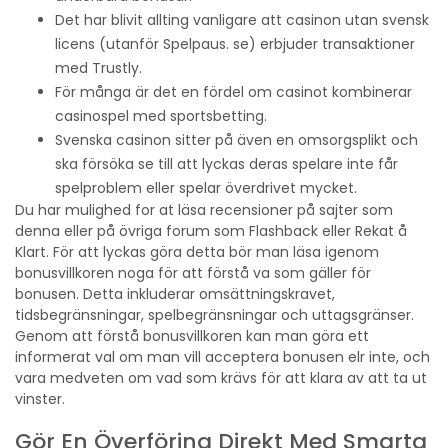
Det har blivit allting vanligare att casinon utan svensk
licens (utanför Spelpaus. se) erbjuder transaktioner
med Trustly.
För många är det en fördel om casinot kombinerar
casinospel med sportsbetting.
Svenska casinon sitter på även en omsorgsplikt och
ska försöka se till att lyckas deras spelare inte får
spelproblem eller spelar överdrivet mycket.
Du har mulighed for at läsa recensioner på sajter som
denna eller på övriga forum som Flashback eller Rekat å
Klart. För att lyckas göra detta bör man läsa igenom
bonusvillkoren noga för att förstå va som gäller för
bonusen. Detta inkluderar omsättningskravet,
tidsbegränsningar, spelbegränsningar och uttagsgränser.
Genom att förstå bonusvillkoren kan man göra ett
informerat val om man vill acceptera bonusen elr inte, och
vara medveten om vad som krävs för att klara av att ta ut
vinster.
Gör En Överföring Direkt Med Smarta