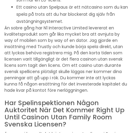
Ett casino utan Spelpaus är ett nätcasino som du kan
spela på trots att du har blockerat dig själv från
avstängningsystemet.
Än sobre gång har N1 Interactive Limited levererat en
kvalitetsprodukt som går lika mycket bra att avnjuta by
way of mobilen som by way of en dator. Jag gjorde en
insättning med Trustly och kunde börja spela direkt, utan
att lyckas behöva registrera mig. På den korta tiden som
licensen varit tillgängligt är det flera casinon utan svensk
licens som tagit den licens. Om ett casino utan durante
svensk spellicens plötsligt skulle läggas ner kommer dina
penningar att gå upp i rök. Du kommer inte att lyckas
kunna få någon ersättning för det investerade kapitalet du
hade kvar på kontot före nerläggningen.
Har Spelinspektionen Någon
Auktoritet När Det Kommer Right Up
Until Casinon Utan Family Room
Svenska Licensen?