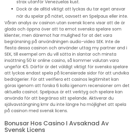
strax utanför Venezuelas kust.
Dock är de alltid viktigt att lyckas du tar eget ansvar
när du spelar på nätet, oavsett en Spelpaus eller inte.
Våran analys av casinon utan svensk licens visar att de är
glada och öppna över att ta emot svenska spelare som
klienter, men däremot har mulighed for at det vara
begränsning på användningen audio-video SEK. Inte de
flesta dessa casinon och använder uttag my partner and i
SEK, till exempel om du vill sätta in slantar och minsta
insättning 50 kr online casino, så kommer valutan vara
ungefär €5. Därför är det väldigt viktigt för svenska spelare
att lyckas endast spela på licensierade sidor för att undvika
bedrägerier. För att verifiera ett casinos legitimitet kan
göras igenom att forska 6 kolla igenom recensioner om det
aktuella casinot. Spelpaus är ett verktyg och spelare kan
använda för att begränsa sitt spelande. Aktiverar du
självavstängning kmr du inte längre ha möjlighet att spela
på casinon med svensk licens.
Bonusar Hos Casino I Avsaknad Av
Svensk Licens