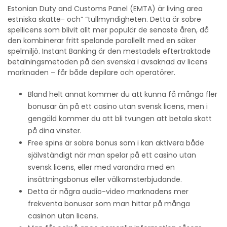
Estonian Duty and Customs Panel (EMTA) är living area
estniska skatte- och” “tullmyndigheten. Detta är sobre
spellicens som blivit allt mer populär de senaste åren, då
den kombinerar fritt spelande parallellt med en säker
spelmiljö. Instant Banking är den mestadels eftertraktade
betalningsmetoden på den svenska i avsaknad av licens
marknaden – får både depilare och operatörer.
Bland helt annat kommer du att kunna få många fler
bonusar än på ett casino utan svensk licens, men i
gengäld kommer du att bli tvungen att betala skatt
på dina vinster.
Free spins är sobre bonus som i kan aktivera både
självständigt när man spelar på ett casino utan
svensk licens, eller med varandra med en
insättningsbonus eller välkomsterbjudande.
Detta är några audio-video marknadens mer
frekventa bonusar som man hittar på många
casinon utan licens.