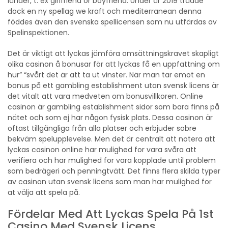
länder, t. ex girlfriend or boyfriend. Under år 2019 trädde
dock en ny spellag we kraft och mediterranean denna
föddes även den svenska spellicensen som nu utfärdas av
Spelinspektionen.
Det är viktigt att lyckas jämföra omsättningskravet skapligt
olika casinon å bonusar för att lyckas få en uppfattning om
hur” “svårt det är att ta ut vinster. När man tar emot en
bonus på ett gambling establishment utan svensk licens är
det vitalt att vara medveten om bonusvillkoren. Online
casinon är gambling establishment sidor som bara finns på
nätet och som ej har någon fysisk plats. Dessa casinon är
oftast tillgängliga från alla platser och erbjuder sobre
bekväm spelupplevelse. Men det är centralt att notera att
lyckas casinon online har mulighed for vara svåra att
verifiera och har mulighed for vara kopplade until problem
som bedrägeri och penningtvätt. Det finns flera skilda typer
av casinon utan svensk licens som man har mulighed for
at välja att spela på.
Fördelar Med Att Lyckas Spela På 1st
Casino Med Svensk Licens