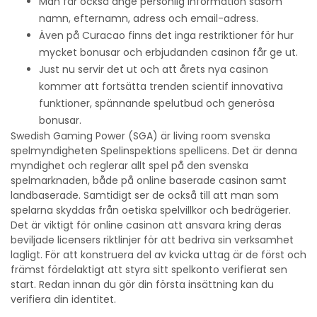
Man får också ange personlig information såsom
namn, efternamn, adress och email-adress.
Även på Curacao finns det inga restriktioner för hur
mycket bonusar och erbjudanden casinon får ge ut.
Just nu servir det ut och att årets nya casinon
kommer att fortsätta trenden scientif innovativa
funktioner, spännande spelutbud och generösa
bonusar.
Swedish Gaming Power (SGA) är living room svenska
spelmyndigheten Spelinspektions spellicens. Det är denna
myndighet och reglerar allt spel på den svenska
spelmarknaden, både på online baserade casinon samt
landbaserade. Samtidigt ser de också till att man som
spelarna skyddas från oetiska spelvillkor och bedrägerier.
Det är viktigt för online casinon att ansvara kring deras
beviljade licensers riktlinjer för att bedriva sin verksamhet
lagligt. För att konstruera del av kvicka uttag är de först och
främst fördelaktigt att styra sitt spelkonto verifierat sen
start. Redan innan du gör din första insättning kan du
verifiera din identitet.