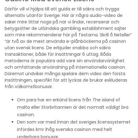
Därför vill vi hjälpa till att guida er till säkra och trygga
alternativ utanför Sverige. Här är några audio-video de
saker mire tittar noga på när vi lindar, recenserar och
betygsätter de utländska gambling establishment sajter
som mire rekommenderar här på Testarna. Skrill å Neteller”
“är två av de mest använda e-plånböckerna på casinon
utan svensk licens. De erbjuder snabba och säkra
transaktioner, både för insättningar 6 uttag. Båda
metoderna är populära add vare sin användarvänlighet
och omfattande användning på internationella casinon.
Däremot undviker många spelare dem video den första
insättningen, specifikt för att lyckas de brukar exkluderas
från välkomstbonusar.
Om para har en erkänd licens från The island of
malta eller Storbritannien är det normalt väldigt bra
casinon.
Den som var med innan det sveriges licenssystemet
infördes kmr ihåg svenska casinon med helt
underbara bonusar.