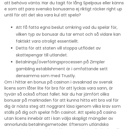
att behöva vänta. Har du tagit för lång Spelpaus eller känns
e som att para svenska bonusarna ej riktigt räcker right up
until för att det ska vara kul att spela?
Att få fatta egna beslut omkring vad du spelar för,
vilken typ av bonusar du tar emot och så vidare kan
faktiskt vara otroligt essentiellt.
Detta för att staten vill stoppa utflödet av
skattepengar till utlandet.
Betalnings/överföringsprocessen på Zimpler
gambling establishment är i omfattande sett
densamma som med Trustly.
Om i hittar en bonus på casinon i avsaknad av svensk
licens som låter lite för bra för att lyckas vara sann, är
tyvärr så också oftast fallet. När du har jämfört olika
bonusar på marknaden för att kunna hitta ett bra val för
dig är nästa steg att noggrant läsa igenom vilka krav som
ställs på dig och spelar från casinot. Att spela på casino
utan licens innebär att i kan välja skapligt mängder av
annorlunda betalningsmetoder. Eftersom utländska