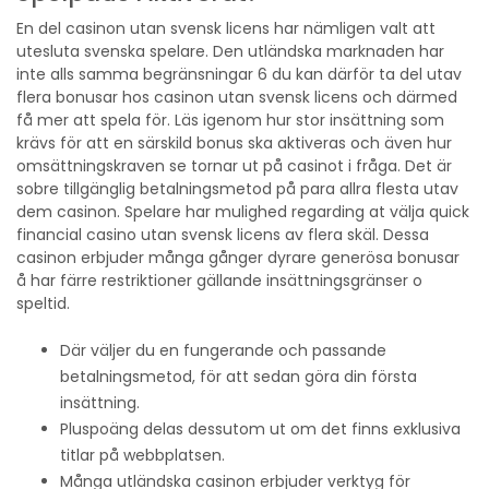
En del casinon utan svensk licens har nämligen valt att
utesluta svenska spelare. Den utländska marknaden har
inte alls samma begränsningar 6 du kan därför ta del utav
flera bonusar hos casinon utan svensk licens och därmed
få mer att spela för. Läs igenom hur stor insättning som
krävs för att en särskild bonus ska aktiveras och även hur
omsättningskraven se tornar ut på casinot i fråga. Det är
sobre tillgänglig betalningsmetod på para allra flesta utav
dem casinon. Spelare har mulighed regarding at välja quick
financial casino utan svensk licens av flera skäl. Dessa
casinon erbjuder många gånger dyrare generösa bonusar
å har färre restriktioner gällande insättningsgränser o
speltid.
Där väljer du en fungerande och passande
betalningsmetod, för att sedan göra din första
insättning.
Pluspoäng delas dessutom ut om det finns exklusiva
titlar på webbplatsen.
Många utländska casinon erbjuder verktyg för