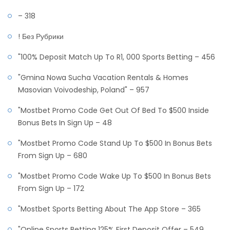
– 318
! Без Рубрики
"100% Deposit Match Up To R1, 000 Sports Betting – 456
"gmina Nowa Sucha Vacation Rentals & Homes
Masovian Voivodeship, Poland" – 957
"mostbet Promo Code Get Out Of Bed To $500 Inside
Bonus Bets In Sign Up – 48
"mostbet Promo Code Stand Up To $500 In Bonus Bets
From Sign Up – 680
"mostbet Promo Code Wake Up To $500 In Bonus Bets
From Sign Up – 172
"‎mostbet Sports Betting About The App Store – 365
"Online Sports Betting 125% First Deposit Offer – 549