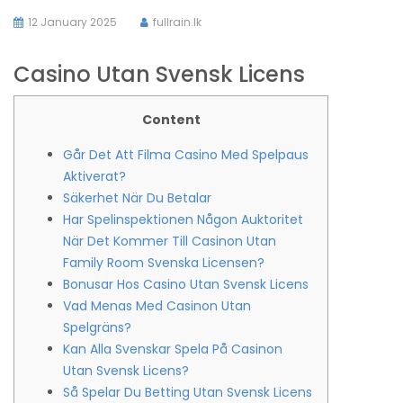
12 January 2025
fullrain.lk
Casino Utan Svensk Licens
Content
Går Det Att Filma Casino Med Spelpaus
Aktiverat?
Säkerhet När Du Betalar
Har Spelinspektionen Någon Auktoritet
När Det Kommer Till Casinon Utan
Family Room Svenska Licensen?
Bonusar Hos Casino Utan Svensk Licens
Vad Menas Med Casinon Utan
Spelgräns?
Kan Alla Svenskar Spela På Casinon
Utan Svensk Licens?
Så Spelar Du Betting Utan Svensk Licens