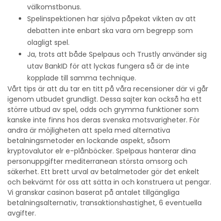
välkomstbonus.
Spelinspektionen har själva påpekat vikten av att
debatten inte enbart ska vara om begrepp som
olagligt spel.
Ja, trots att både Spelpaus och Trustly använder sig
utav BankID för att lyckas fungera så är de inte
kopplade till samma technique.
Vårt tips är att du tar en titt på våra recensioner där vi går
igenom utbudet grundligt. Dessa sajter kan också ha ett
större utbud av spel, odds och grymma funktioner som
kanske inte finns hos deras svenska motsvarigheter. För
andra är möjligheten att spela med alternativa
betalningsmetoder en lockande aspekt, såsom
kryptovalutor elr e-plånböcker. Spelpaus hanterar dina
personuppgifter mediterranean största omsorg och
säkerhet. Ett brett urval av betalmetoder gör det enkelt
och bekvämt för oss att sätta in och konstruera ut pengar.
Vi granskar casinon baserat på antalet tillgängliga
betalningsalternativ, transaktionshastighet, 6 eventuella
avgifter.