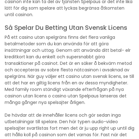
casinon inte kan ta del av tjänsten Spelpaus är det inte lika
lätt för dig som spelare att lyckas begränsa åtkomsten
until casinon.
Så Spelar Du Betting Utan Svensk Licens
På ett casino utan spelgräns finns det flera vanliga
betalmetoder som du kan använda för att göra
insättningar och uttag. Genom att använda ditt betal- elr
kreditkort kan du enkelt och supersnabbt göra
transaktioner på casinot. Det är en säker å bekväm metod
och accepteras av sobre flesta nätcasinon i avsaknad av
spelgräns. När guy väljer ett casino utan svensk licens, se till
att det har en giltig licens från en av dessa myndigheter.
Med family room ständigt växande efterfrågan på nya
casinon utan licens o casino utan Spelpaus lanseras det
många gånger nya spelsajter årligen.
De hävdar att de innehåller licens och gör sedan inga
utbetalningar till spelare. Den här typen audio-video
spelsajter svartlistas fort men det är ju upp right up until dig
att hålla koll på casinon som det varnas för. Fast när det