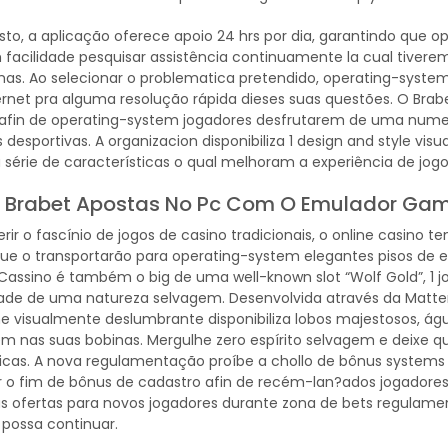
sto, a aplicação oferece apoio 24 hrs por dia, garantindo que o
facilidade pesquisar assistência continuamente la cual tiver
as. Ao selecionar o problematica pretendido, operating-system 
ernet pra alguma resolução rápida dieses suas questões. O Brab
afin de operating-system jogadores desfrutarem de uma nume
 desportivas. A organizacion disponibiliza 1 design and style v
série de características o qual melhoram a experiência de jogo
e Brabet Apostas No Pc Com O Emulador Ga
erir o fascínio de jogos de casino tradicionais, o online casino
e o transportarão para operating-system elegantes pisos de 
Cassino é também o big de uma well-known slot “Wolf Gold”, 1 
de de uma natureza selvagem. Desenvolvida através da Matter
 visualmente deslumbrante disponibiliza lobos majestosos, águ
m nas suas bobinas. Mergulhe zero espírito selvagem e deixe q
icas. A nova regulamentação proíbe a chollo de bônus systems i
r o fim de bônus de cadastro afin de recém-lan?ados jogadores.
 ofertas para novos jogadores durante zona de bets regulament
 possa continuar.