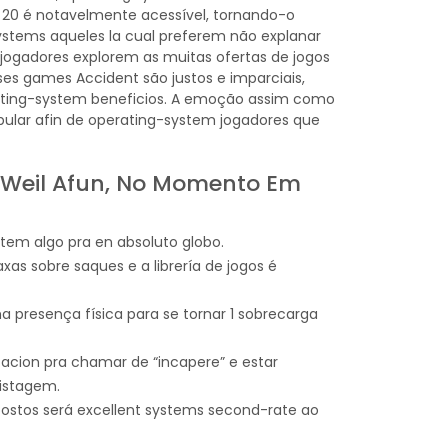
s 20 é notavelmente acessível, tornando-o
systems aqueles la cual preferem não explanar
s jogadores explorem as muitas ofertas de jogos
es games Accident são justos e imparciais,
rating-system beneficios. A emoção assim como
ular afin de operating-system jogadores que
o Weil Afun, No Momento Em
tem algo pra en absoluto globo.
as sobre saques e a librería de jogos é
 presença física para se tornar 1 sobrecarga
acion pra chamar de “incapere” e estar
listagem.
ostos será excellent systems second-rate ao