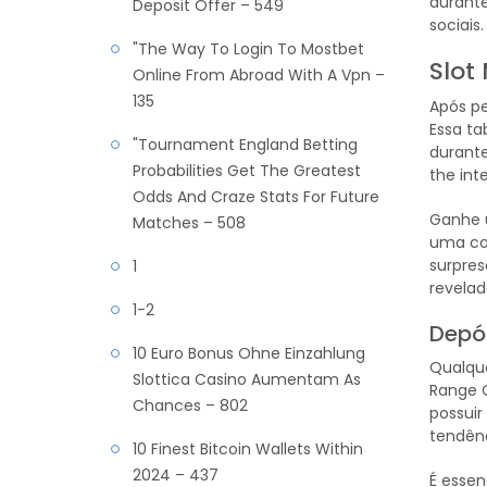
durante
Deposit Offer – 549
sociais.
"The Way To Login To Mostbet
Slot
Online From Abroad With A Vpn –
135
Após pe
Essa ta
"Tournament England Betting
durante
Probabilities Get The Greatest
the int
Odds And Craze Stats For Future
Ganhe 
Matches – 508
uma co
surpres
1
revelad
1-2
Depó
10 Euro Bonus Ohne Einzahlung
Qualque
Slottica Casino Aumentam As
Range C
Chances – 802
possuir
tendênc
10 Finest Bitcoin Wallets Within
2024 – 437
É essen