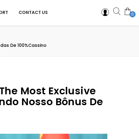
PORT
CONTACT US
0
indas De 100%cassino
The Most Exclusive
tando Nosso Bônus De