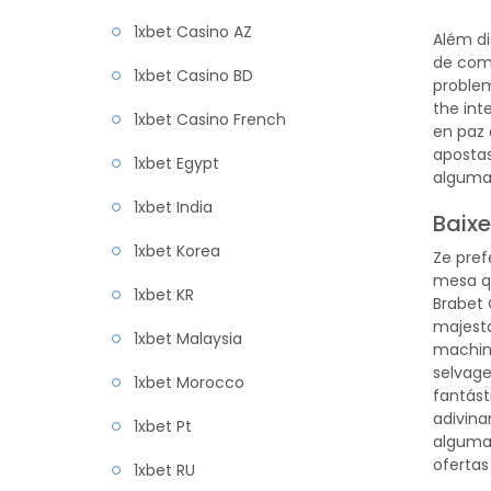
1xbet Casino AZ
Além di
de com 
1xbet Casino BD
problem
the int
1xbet Casino French
en paz 
apostas
1xbet Egypt
alguma 
1xbet India
Baix
1xbet Korea
Ze pref
mesa qu
1xbet KR
Brabet 
majesta
1xbet Malaysia
machine
selvage
1xbet Morocco
fantást
adivina
1xbet Pt
algumas
ofertas
1xbet RU