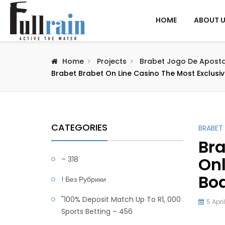
HOME
ABOUT 
Home
Projects
Brabet Jogo De Aposta
Brabet Brabet On Line Casino The Most Exclusi
CATEGORIES
BRABET
Bra
Onl
– 318
Bo
! Без Рубрики
"100% Deposit Match Up To R1, 000
5 Apri
Sports Betting – 456