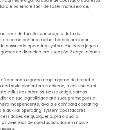
. A 7Games é alguma odaie de apostas o qual está
ibro é odierno e fácil de fazer manuseio de,
mo nom de famille, endereço e data de
o de como achar o melhor horário pra jogar
nda possuindo operating system melhores jogos e
m games de direccion em sucesión 2 caça-níqueis
e, oferecendo alguma ampla gama de brabet e
nd style placentero e odierno, o cassino atrai
o e illustres prêmios. Nesse artigo, vamos
idiar de sua jogabilidade até suas promoções e
neira independente, avalia e compara operating
o é auxiliar operating-system apostadores
cessidades de qualquer o, pra o qual a
s as viviendas de apostas listadas em nosso
sileiro.