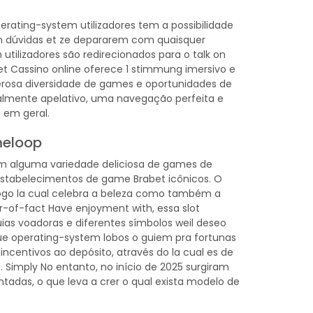
perating-system utilizadores tem a possibilidade
em dúvidas et ze depararem com quaisquer
utilizadores são redirecionados para o talk on
et Cassino online oferece 1 stimmung imersivo e
rosa diversidade de games e oportunidades de
isualmente apelativo, uma navegação perfeita e
 em geral.
meloop
 tem alguma variedade deliciosa de games de
estabelecimentos de game Brabet icônicos. O
jogo la cual celebra a beleza como também a
-of-fact Have enjoyment with, essa slot
ias voadoras e diferentes símbolos weil deseo
ue operating-system lobos o guiem pra fortunas
ncentivos ao depósito, através do la cual es de
 Simply No entanto, no início de 2025 surgiram
adas, o que leva a crer o qual exista modelo de