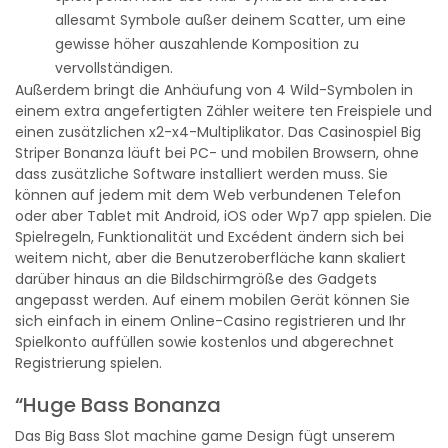
allesamt Symbole außer deinem Scatter, um eine
gewisse höher auszahlende Komposition zu
vervollständigen.
Außerdem bringt die Anhäufung von 4 Wild-Symbolen in
einem extra angefertigten Zähler weitere ten Freispiele und
einen zusätzlichen x2-x4-Multiplikator. Das Casinospiel Big
Striper Bonanza läuft bei PC- und mobilen Browsern, ohne
dass zusätzliche Software installiert werden muss. Sie
können auf jedem mit dem Web verbundenen Telefon
oder aber Tablet mit Android, iOS oder Wp7 app spielen. Die
Spielregeln, Funktionalität und Excédent ändern sich bei
weitem nicht, aber die Benutzeroberfläche kann skaliert
darüber hinaus an die Bildschirmgröße des Gadgets
angepasst werden. Auf einem mobilen Gerät können Sie
sich einfach in einem Online-Casino registrieren und Ihr
Spielkonto auffüllen sowie kostenlos und abgerechnet
Registrierung spielen.
“Huge Bass Bonanza
Das Big Bass Slot machine game Design fügt unserem