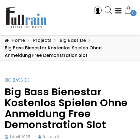
0
Home
Projects
Big Bass De
Big Bass Bienestar Kostenlos Spielen Ohne
Anmeldung Free Demonstration Slot
BIG BASS DE
Big Bass Bienestar
Kostenlos Spielen Ohne
Anmeldung Free
Demonstration Slot
1 April 2025
fullrain.lk