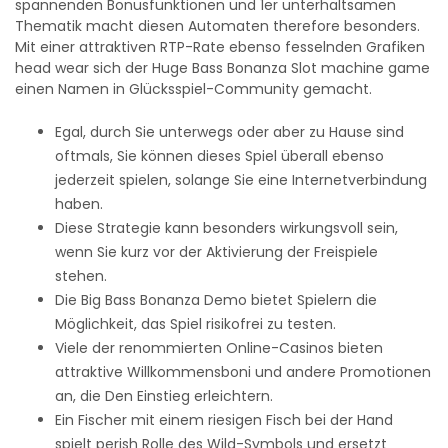
spannenden Bonusfunktionen und 1er unterhaltsamen
Thematik macht diesen Automaten therefore besonders.
Mit einer attraktiven RTP-Rate ebenso fesselnden Grafiken
head wear sich der Huge Bass Bonanza Slot machine game
einen Namen in Glücksspiel-Community gemacht.
Egal, durch Sie unterwegs oder aber zu Hause sind
oftmals, Sie können dieses Spiel überall ebenso
jederzeit spielen, solange Sie eine Internetverbindung
haben.
Diese Strategie kann besonders wirkungsvoll sein,
wenn Sie kurz vor der Aktivierung der Freispiele
stehen.
Die Big Bass Bonanza Demo bietet Spielern die
Möglichkeit, das Spiel risikofrei zu testen.
Viele der renommierten Online-Casinos bieten
attraktive Willkommensboni und andere Promotionen
an, die Den Einstieg erleichtern.
Ein Fischer mit einem riesigen Fisch bei der Hand
spielt perish Rolle des Wild-Symbols und ersetzt