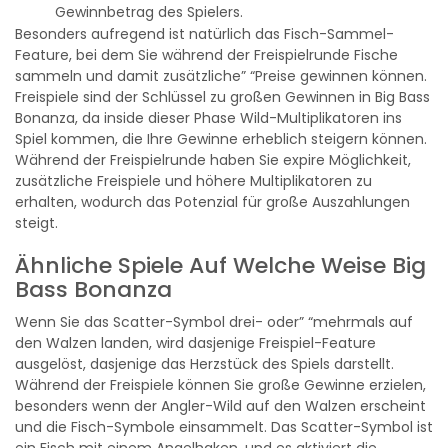
Gewinnbetrag des Spielers.
Besonders aufregend ist natürlich das Fisch-Sammel-
Feature, bei dem Sie während der Freispielrunde Fische
sammeln und damit zusätzliche” “Preise gewinnen können.
Freispiele sind der Schlüssel zu großen Gewinnen in Big Bass
Bonanza, da inside dieser Phase Wild-Multiplikatoren ins
Spiel kommen, die Ihre Gewinne erheblich steigern können.
Während der Freispielrunde haben Sie expire Möglichkeit,
zusätzliche Freispiele und höhere Multiplikatoren zu
erhalten, wodurch das Potenzial für große Auszahlungen
steigt.
Ähnliche Spiele Auf Welche Weise Big
Bass Bonanza
Wenn Sie das Scatter-Symbol drei- oder” “mehrmals auf
den Walzen landen, wird dasjenige Freispiel-Feature
ausgelöst, dasjenige das Herzstück des Spiels darstellt.
Während der Freispiele können Sie große Gewinne erzielen,
besonders wenn der Angler-Wild auf den Walzen erscheint
und die Fisch-Symbole einsammelt. Das Scatter-Symbol ist
ein Fisch mit einem Angelhaken, und es aktiviert die