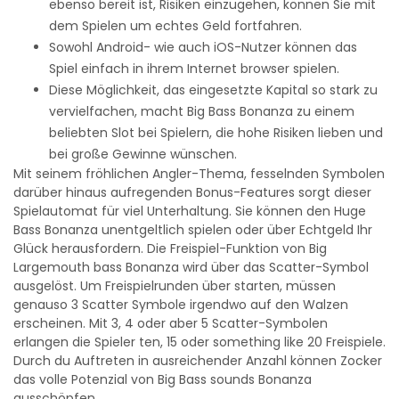
ebenso bereit ist, Risiken einzugehen, können Sie mit
dem Spielen um echtes Geld fortfahren.
Sowohl Android- wie auch iOS-Nutzer können das
Spiel einfach in ihrem Internet browser spielen.
Diese Möglichkeit, das eingesetzte Kapital so stark zu
vervielfachen, macht Big Bass Bonanza zu einem
beliebten Slot bei Spielern, die hohe Risiken lieben und
bei große Gewinne wünschen.
Mit seinem fröhlichen Angler-Thema, fesselnden Symbolen
darüber hinaus aufregenden Bonus-Features sorgt dieser
Spielautomat für viel Unterhaltung. Sie können den Huge
Bass Bonanza unentgeltlich spielen oder über Echtgeld Ihr
Glück herausfordern. Die Freispiel-Funktion von Big
Largemouth bass Bonanza wird über das Scatter-Symbol
ausgelöst. Um Freispielrunden über starten, müssen
genauso 3 Scatter Symbole irgendwo auf den Walzen
erscheinen. Mit 3, 4 oder aber 5 Scatter-Symbolen
erlangen die Spieler ten, 15 oder something like 20 Freispiele.
Durch du Auftreten in ausreichender Anzahl können Zocker
das volle Potenzial von Big Bass sounds Bonanza
ausschöpfen.