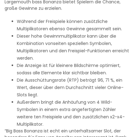
Largemouth bass Bonanza bietet Spielern die Chance,
große Gewinne zu erzielen.
Während der Freispiele können zusätzliche
Multiplikatoren ebenso Gewinne gesammelt sein.
Dieser hohe Gewinnmultiplikator kann über die
Kombination vonseiten speziellen Symbolen,
Multiplikatoren und den Freispiel-Funktionen erreicht
werden.
Die Anzeige ist für kleinere Bildschirme optimiert,
sodass alle Elemente klar sichtbar bleiben.
Die Ausschüttungsrate (RTP) beträgt 96, 71 %, ein
Wert, dieser über dem Durchschnitt vieler Online-
Slots liegt.
Außerdem bringt die Anhäufung von 4 Wild-
Symbolen in einem extra angefertigten Zähler
weitere ten Freispiele und den zusätzlichen x2-x4-
Multiplikator.
“Big Bass Bonanza ist echt ein unterhaltsamer Slot, der