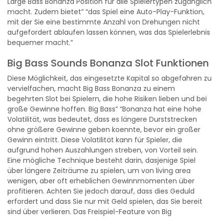
Large Bass Bonanza Position für alle Spielertypen zugänglich
macht. Zudem bietet” “das Spiel eine Auto-Play-Funktion,
mit der Sie eine bestimmte Anzahl von Drehungen nicht
aufgefordert ablaufen lassen können, was das Spielerlebnis
bequemer macht.”
Big Bass Sounds Bonanza Slot Funktionen
Diese Möglichkeit, das eingesetzte Kapital so abgefahren zu
vervielfachen, macht Big Bass Bonanza zu einem
begehrten Slot bei Spielern, die hohe Risiken lieben und bei
große Gewinne hoffen. Big Bass” “Bonanza hat eine hohe
Volatilität, was bedeutet, dass es längere Durststrecken
ohne größere Gewinne geben koennte, bevor ein großer
Gewinn eintritt. Diese Volatilität kann für Spieler, die
aufgrund hohen Auszahlungen streben, von Vorteil sein.
Eine mögliche Technique besteht darin, dasjenige Spiel
über längere Zeiträume zu spielen, um von living area
wenigen, aber oft erheblichen Gewinnmomenten über
profitieren. Achten Sie jedoch darauf, dass dies Geduld
erfordert und dass Sie nur mit Geld spielen, das Sie bereit
sind über verlieren. Das Freispiel-Feature von Big