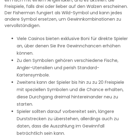
Freispiele, falls drei oder lieber auf den Walzen erscheinen.
Der Fisherman fungiert als Wild-Symbol und kann jedes
andere Symbol ersetzen, um Gewinnkombinationen zu
vervollständigen.
Viele Casinos bieten exklusive Boni für direkte Spieler
an, über denen Sie Ihre Gewinnchancen erhöhen
können.
Zu den Symbolen gehören verschiedene Fische,
Angler-Utensilien und perish Standard-
Kartensymbole.
Zweitens kann der Spieler bis hin zu zu 20 Freispiele
mit speziellen Symbolen und die Chance erhalten,
diese Durchgang dreimal hintereinander neu zu
starten.
Spieler sollten darauf vorbereitet sein, längere
Durststrecken zu überstehen, allerdings auch zu
daten, dass die Auszahlung im Gewinnfall
beträchtlich sein kann.