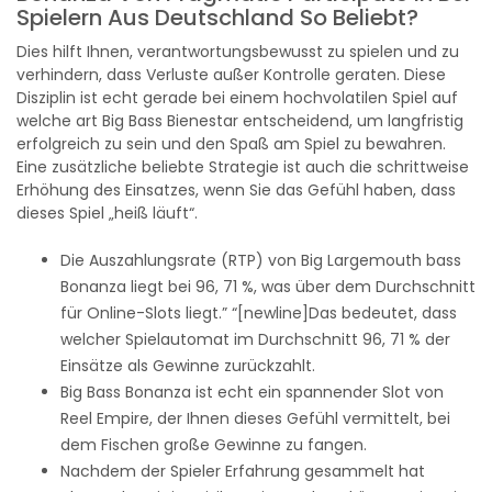
Spielern Aus Deutschland So Beliebt?
Dies hilft Ihnen, verantwortungsbewusst zu spielen und zu
verhindern, dass Verluste außer Kontrolle geraten. Diese
Disziplin ist echt gerade bei einem hochvolatilen Spiel auf
welche art Big Bass Bienestar entscheidend, um langfristig
erfolgreich zu sein und den Spaß am Spiel zu bewahren.
Eine zusätzliche beliebte Strategie ist auch die schrittweise
Erhöhung des Einsatzes, wenn Sie das Gefühl haben, dass
dieses Spiel „heiß läuft“.
Die Auszahlungsrate (RTP) von Big Largemouth bass
Bonanza liegt bei 96, 71 %, was über dem Durchschnitt
für Online-Slots liegt.” “[newline]Das bedeutet, dass
welcher Spielautomat im Durchschnitt 96, 71 % der
Einsätze als Gewinne zurückzahlt.
Big Bass Bonanza ist echt ein spannender Slot von
Reel Empire, der Ihnen dieses Gefühl vermittelt, bei
dem Fischen große Gewinne zu fangen.
Nachdem der Spieler Erfahrung gesammelt hat