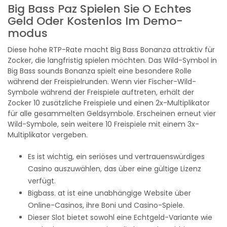
Big Bass Paz Spielen Sie O Echtes
Geld Oder Kostenlos Im Demo-
modus
Diese hohe RTP-Rate macht Big Bass Bonanza attraktiv für
Zocker, die langfristig spielen möchten. Das Wild-Symbol in
Big Bass sounds Bonanza spielt eine besondere Rolle
während der Freispielrunden. Wenn vier Fischer-Wild-
Symbole während der Freispiele auftreten, erhält der
Zocker 10 zusätzliche Freispiele und einen 2x-Multiplikator
für alle gesammelten Geldsymbole. Erscheinen erneut vier
Wild-Symbole, sein weitere 10 Freispiele mit einem 3x-
Multiplikator vergeben.
Es ist wichtig, ein seriöses und vertrauenswürdiges
Casino auszuwählen, das über eine gültige Lizenz
verfügt.
Bigbass. at ist eine unabhängige Website über
Online-Casinos, ihre Boni und Casino-Spiele.
Dieser Slot bietet sowohl eine Echtgeld-Variante wie