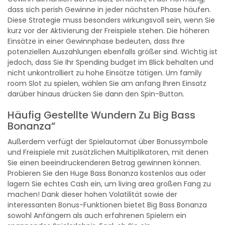
dass sich perish Gewinne in jeder nächsten Phase häufen.
Diese Strategie muss besonders wirkungsvoll sein, wenn Sie
kurz vor der Aktivierung der Freispiele stehen. Die höheren
Einsätze in einer Gewinnphase bedeuten, dass Ihre
potenziellen Auszahlungen ebenfalls größer sind. Wichtig ist
jedoch, dass Sie Ihr Spending budget im Blick behalten und
nicht unkontrolliert zu hohe Einsätze tätigen. Um family
room Slot zu spielen, wählen Sie am anfang Ihren Einsatz
darüber hinaus drücken Sie dann den Spin-Button.
Häufig Gestellte Wundern Zu Big Bass
Bonanza”
Außerdem verfügt der Spielautomat über Bonussymbole
und Freispiele mit zusätzlichen Multiplikatoren, mit denen
Sie einen beeindruckenderen Betrag gewinnen können.
Probieren Sie den Huge Bass Bonanza kostenlos aus oder
lagern Sie echtes Cash ein, um living area großen Fang zu
machen! Dank dieser hohen Volatilität sowie der
interessanten Bonus-Funktionen bietet Big Bass Bonanza
sowohl Anfängern als auch erfahrenen Spielern ein