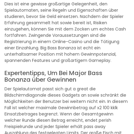
Dies ist eine gewisse großartige Gelegenheit, den
Spielautomaten, seine Regeln und Eigenschaften über
studieren, bevor Sie Geld einsetzen. Nachdem der Spieler
Erfahrung gesammelt hat sowie bereit ist, Risiken
einzugehen, können Sie mit dem Zocken um echtes Cash
fortfahren. Zwingende Voraussetzungen sind die
Registrierung in einem Online-Casino und die Tätigung
einer Einzahlung. Big Bass Bonanza ist echt ein
unterhaltsamer Position mit hohem Gewinnpotenzial,
spannenden Features und großartigem Gameplay.
Expertentipps, Um Bei Major Bass
Bonanza über Gewinnen
Der Spielautomat passt sich gut a great die
Bildschirmdiagonale dieses Gadgets an sowie schränkt die
Möglichkeiten der Benutzer bei weitem nicht ein. In diesem
Fall ist welcher maximale Gewinnbetrag auf x2 100 kklk
Einsatzbetrages begrenzt. Wenn der Gesamtgewinn
welcher Runde diesen Betrag erreicht, endet perish
Freispielrunde und jeder Spieler erhält pass away
Auszahlung des festgelegten Limits. Der große Fisch mit