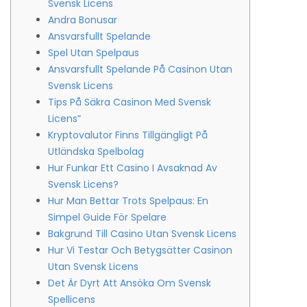
Svensk Licens
Andra Bonusar
Ansvarsfullt Spelande
Spel Utan Spelpaus
Ansvarsfullt Spelande På Casinon Utan
Svensk Licens
Tips På Säkra Casinon Med Svensk
Licens”
Kryptovalutor Finns Tillgängligt På
Utländska Spelbolag
Hur Funkar Ett Casino I Avsaknad Av
Svensk Licens?
Hur Man Bettar Trots Spelpaus: En
Simpel Guide För Spelare
Bakgrund Till Casino Utan Svensk Licens
Hur Vi Testar Och Betygsätter Casinon
Utan Svensk Licens
Det Är Dyrt Att Ansöka Om Svensk
Spellicens