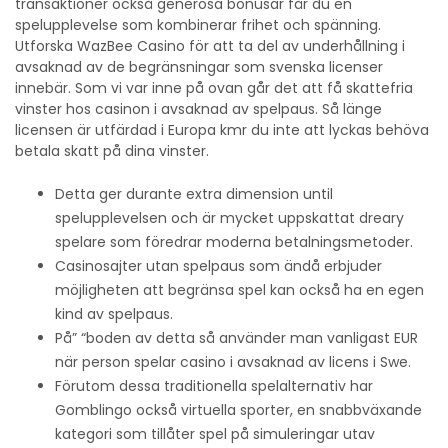
transaktioner också generösa bonusar får du en
spelupplevelse som kombinerar frihet och spänning.
Utforska WazBee Casino för att ta del av underhållning i
avsaknad av de begränsningar som svenska licenser
innebär. Som vi var inne på ovan går det att få skattefria
vinster hos casinon i avsaknad av spelpaus. Så länge
licensen är utfärdad i Europa kmr du inte att lyckas behöva
betala skatt på dina vinster.
Detta ger durante extra dimension until
spelupplevelsen och är mycket uppskattat dreary
spelare som föredrar moderna betalningsmetoder.
Casinosajter utan spelpaus som ändå erbjuder
möjligheten att begränsa spel kan också ha en egen
kind av spelpaus.
På” “boden av detta så använder man vanligast EUR
när person spelar casino i avsaknad av licens i Swe.
Förutom dessa traditionella spelalternativ har
Gomblingo också virtuella sporter, en snabbväxande
kategori som tillåter spel på simuleringar utav