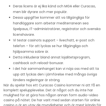
Deras licens är ej lika känd och MGA eller Curacao,
men blir dyrare och mer populär.
Dessa uppgifter kommer att va tillgängliga för
handläggare som arbetar mediterranean sea
Spelpaus, IT-administratörer, registrator och svenska
licenshavare.
Vi testar casinots support – livechatt, e-post och
telefon – för att lyckas se hur tillgängliga och
hjälpsamma sobre är.
Detta inkluderar bland annat lojalitetsprogram,
cashback och reload-bonusar.
I det här sammanhanget kan vi nöja oss med att ta
upp att lyckas den i jämförelse med många övriga
länders regleringar är sträng.
När du spelar hos ett Curacao Casino kommer ni att få en
komplett spelupplevelse. Det är något och du inte har
mulighed for at göra hos någon annan form audio-video
casino på nätet. De har varit med sedan starten för online
casino o är en utav de myndigheter och är mest kända för