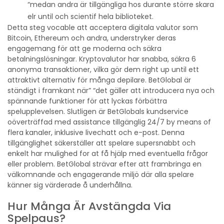
“medan andra är tillgängliga hos durante större skara
elr until och scientif hela biblioteket.
Detta steg vocable att acceptera digitala valutor som
Bitcoin, Ethereum och andra, understryker deras
engagemang för att ge moderna och säkra
betalningslösningar. Kryptovalutor har snabba, säkra 6
anonyma transaktioner, vilka gör dem right up until ett
attraktivt alternativ för många depilare. BetGlobal är
ständigt i framkant när” “det gäller att introducera nya och
spännande funktioner för att lyckas förbättra
spelupplevelsen. Slutligen är BetGlobals kundservice
oöverträffad med assistance tillgänglig 24/7 by means of
flera kanaler, inklusive livechatt och e-post. Denna
tillgänglighet säkerställer att spelare supersnabbt och
enkelt har mulighed for at få hjälp med eventuella frågor
eller problem. BetGlobal strävar efter att frambringa en
välkomnande och engagerande miljö där alla spelare
känner sig värderade å underhållna.
Hur Många Är Avstängda Via
Spelpaus?