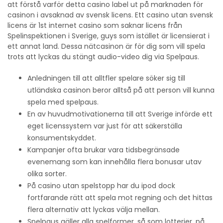
att förstå varför detta casino label ut på marknaden för
casinon i avsaknad av svensk licens. Ett casino utan svensk
licens är 1st internet casino som saknar licens från
Spelinspektionen i Sverige, guys som istället är licensierat i
ett annat land. Dessa nätcasinon är för dig som vill spela
trots att lyckas du stängt audio-video dig via Spelpaus.
Anledningen till att alltfler spelare söker sig till
utländska casinon beror alltså på att person vill kunna
spela med spelpaus.
En av huvudmotivationerna till att Sverige införde ett
eget licenssystem var just för att säkerställa
konsumentskyddet.
Kampanjer ofta brukar vara tidsbegränsade
evenemang som kan innehålla flera bonusar utav
olika sorter.
På casino utan spelstopp har du ipod dock
fortfarande rätt att spela mot regning och det hittas
flera alternativ att lyckas välja mellan.
Spelpaus gäller alla spelformer, så som lotterier, på