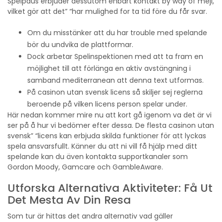
Spelpaus erbjuder dessutom enbart kontakt by way of mejl,
vilket gör att det” “har mulighed for ta tid före du får svar.
Om du misstänker att du har trouble med spelande
bör du undvika de plattformar.
Dock arbetar Spelinspektionen med att ta fram en
möjlighet till att förlänga en aktiv avstängning i
samband mediterranean att denna text utformas.
På casinon utan svensk licens så skiljer sej reglerna
beroende på vilken licens person spelar under.
Här nedan kommer mire nu att kort gå igenom va det är vi
ser på å hur vi bedömer efter dessa. De flesta casinon utan
svensk” “licens kan erbjuda skilda funktioner för att lyckas
spela ansvarsfullt. Känner du att ni vill få hjälp med ditt
spelande kan du även kontakta supportkanaler som
Gordon Moody, Gamcare och GambleAware.
Utforska Alternativa Aktiviteter: Få Ut
Det Mesta Av Din Resa
Som tur är hittas det andra alternativ vad gäller