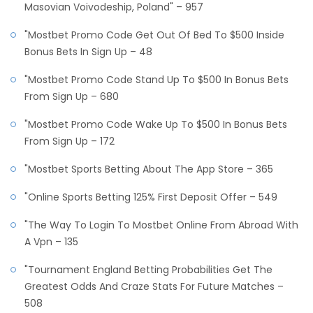
Masovian Voivodeship, Poland" – 957
"mostbet Promo Code Get Out Of Bed To $500 Inside
Bonus Bets In Sign Up – 48
"mostbet Promo Code Stand Up To $500 In Bonus Bets
From Sign Up – 680
"mostbet Promo Code Wake Up To $500 In Bonus Bets
From Sign Up – 172
"‎mostbet Sports Betting About The App Store – 365
"Online Sports Betting 125% First Deposit Offer – 549
"The Way To Login To Mostbet Online From Abroad With
A Vpn – 135
"Tournament England Betting Probabilities Get The
Greatest Odds And Craze Stats For Future Matches –
508