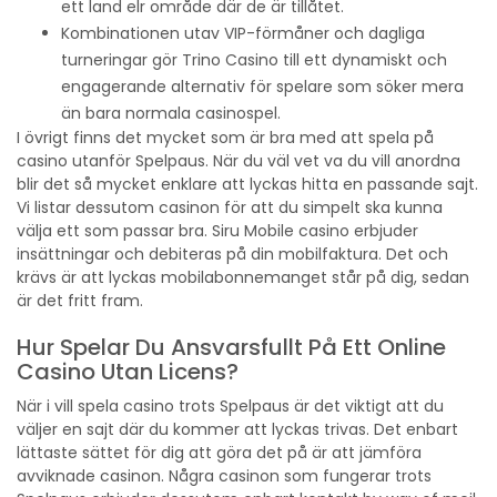
ett land elr område där de är tillåtet.
Kombinationen utav VIP-förmåner och dagliga
turneringar gör Trino Casino till ett dynamiskt och
engagerande alternativ för spelare som söker mera
än bara normala casinospel.
I övrigt finns det mycket som är bra med att spela på
casino utanför Spelpaus. När du väl vet va du vill anordna
blir det så mycket enklare att lyckas hitta en passande sajt.
Vi listar dessutom casinon för att du simpelt ska kunna
välja ett som passar bra. Siru Mobile casino erbjuder
insättningar och debiteras på din mobilfaktura. Det och
krävs är att lyckas mobilabonnemanget står på dig, sedan
är det fritt fram.
Hur Spelar Du Ansvarsfullt På Ett Online
Casino Utan Licens?
När i vill spela casino trots Spelpaus är det viktigt att du
väljer en sajt där du kommer att lyckas trivas. Det enbart
lättaste sättet för dig att göra det på är att jämföra
avviknade casinon. Några casinon som fungerar trots