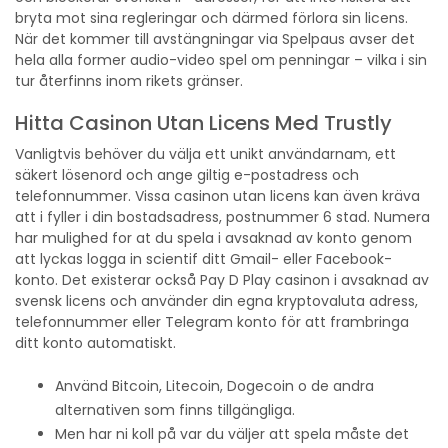
bryta mot sina regleringar och därmed förlora sin licens.
När det kommer till avstängningar via Spelpaus avser det
hela alla former audio-video spel om penningar – vilka i sin
tur återfinns inom rikets gränser.
Hitta Casinon Utan Licens Med Trustly
Vanligtvis behöver du välja ett unikt användarnam, ett
säkert lösenord och ange giltig e-postadress och
telefonnummer. Vissa casinon utan licens kan även kräva
att i fyller i din bostadsadress, postnummer 6 stad. Numera
har mulighed for at du spela i avsaknad av konto genom
att lyckas logga in scientif ditt Gmail- eller Facebook-
konto. Det existerar också Pay D Play casinon i avsaknad av
svensk licens och använder din egna kryptovaluta adress,
telefonnummer eller Telegram konto för att frambringa
ditt konto automatiskt.
Använd Bitcoin, Litecoin, Dogecoin o de andra
alternativen som finns tillgängliga.
Men har ni koll på var du väljer att spela måste det