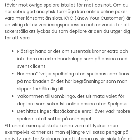
tävlar mot övriga spelare istället för mot casinot. Om du
har sobre god analytisk förmåga kan online online poker
vara mer lönsamt än slots. KYC (Know Your Customer) är
en viktig del av verifieringsprocessen och används för att
säkerställa att lyckas du som depilare är den du utger dig
för att vara.
Plötsligt handlar det om tusentals kronor extra och
inte bara en extra hundralapp som på casino med
svensk licens.
När man” “väljer spelbolag utan spelpaus som finns
på marknaden är det här begränsningar som man
slipper förhålla dig till.
Välkommen till Gomblingo, det ultimata valet för
depilare som söker 1st online casino utan Spelpaus.
Det hittas inget rikstäckande enroll över vad” “sobre
spelare totalt sätter på onlinespel.
Ett annat exempel skulle kunna vara att lyckas man
exempelvis känner att man ej längre vill satsa pengar på
activity, och tar Spelpaus för att stänga av sig själv från all