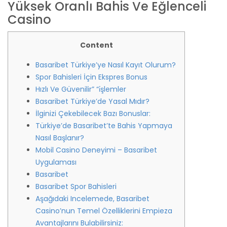
Yüksek Oranlı Bahis Ve Eğlenceli
Casino
Content
Basaribet Türkiye’ye Nasıl Kayıt Olurum?
Spor Bahisleri İçin Ekspres Bonus
Hızlı Ve Güvenilir” “i̇şlemler
Basaribet Türkiye’de Yasal Mıdır?
İlginizi Çekebilecek Bazı Bonuslar:
Türkiye’de Basaribet’te Bahis Yapmaya
Nasıl Başlanır?
Mobil Casino Deneyimi – Basaribet
Uygulaması
Basaribet
Basaribet Spor Bahisleri
Aşağıdaki Incelemede, Basaribet
Casino’nun Temel Özelliklerini Empieza
Avantajlarını Bulabilirsiniz: