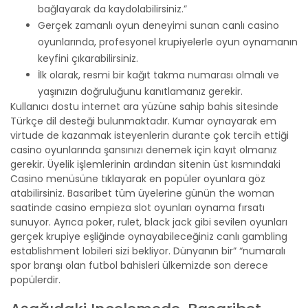
bağlayarak da kaydolabilirsiniz.”
Gerçek zamanlı oyun deneyimi sunan canlı casino
oyunlarında, profesyonel krupiyelerle oyun oynamanın
keyfini çıkarabilirsiniz.
İlk olarak, resmi bir kağıt takma numarası olmalı ve
yaşınızın doğruluğunu kanıtlamanız gerekir.
Kullanıcı dostu internet ara yüzüne sahip bahis sitesinde
Türkçe dil desteği bulunmaktadır. Kumar oynayarak em
virtude de kazanmak isteyenlerin durante çok tercih ettiği
casino oyunlarında şansınızı denemek için kayıt olmanız
gerekir. Üyelik işlemlerinin ardından sitenin üst kısmındaki
Casino menüsüne tıklayarak en popüler oyunlara göz
atabilirsiniz. Basaribet tüm üyelerine günün the woman
saatinde casino empieza slot oyunları oynama fırsatı
sunuyor. Ayrıca poker, rulet, black jack gibi sevilen oyunları
gerçek krupiye eşliğinde oynayabileceğiniz canlı gambling
establishment lobileri sizi bekliyor. Dünyanın bir” “numaralı
spor branşı olan futbol bahisleri ülkemizde son derece
popülerdir.