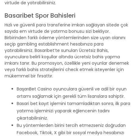
virtude de yatırabilirsiniz.
Basaribet Spor Bahisleri
Hızlı ve güvenli para transferine imkan sağlayan sitede çok
sayıda em virtude de yatırma bonusu sizi bekliyor.
Birbirinden farklı ödeme yöntemlerinden size uyan olanını
seçip gambling establishment hesabınıza para
yatırabilirsiniz. Basaribet’te sunulan Ücretsiz Bahis,
oyunculara belirli koşullar altında ücretsiz bahis yapma
imkanı tanır. Bu promosyon, özellikle yeni oyunlar denemek
veya farklı bahis stratejilerini check etmek isteyenler için
mükemmel bir fırsattır.
BaşarıBet Casino oyunculara güvenli ve adil bir oyun
ortamı sağlamak için gerekli tüm lisanslara sahiptir.
Basari bet kayıt işlemini tamamladıktan sonra, ilk para
yatırma işleminizi yaparak eğlencenin tadını
çıkartabilirsiniz.
Bu yöntemlerden birini tercih etmezseniz doğrudan
Facebook, Tiktok, X gibi bir sosyal medya hesabınızı