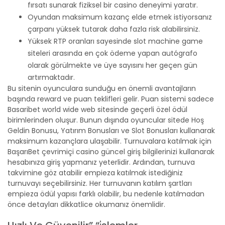
fırsatı sunarak fiziksel bir casino deneyimi yaratır.
Oyundan maksimum kazanç elde etmek istiyorsanız
çarpanı yüksek tutarak daha fazla risk alabilirsiniz.
Yüksek RTP oranları sayesinde slot machine game
siteleri arasında en çok ödeme yapan autógrafo
olarak görülmekte ve üye sayısını her geçen gün
artırmaktadır.
Bu sitenin oyunculara sunduğu en önemli avantajların
başında reward ve puan teklifleri gelir. Puan sistemi sadece
Basaribet world wide web sitesinde geçerli özel ödül
birimlerinden oluşur. Bunun dışında oyuncular sitede Hoş
Geldin Bonusu, Yatırım Bonusları ve Slot Bonusları kullanarak
maksimum kazançlara ulaşabilir. Turnuvalara katılmak için
BaşarıBet çevrimiçi casino güncel giriş bilgilerinizi kullanarak
hesabınıza giriş yapmanız yeterlidir. Ardından, turnuva
takvimine göz atabilir empieza katılmak istediğiniz
turnuvayı seçebilirsiniz. Her turnuvanın katılım şartları
empieza ödül yapısı farklı olabilir, bu nedenle katılmadan
önce detayları dikkatlice okumanız önemlidir.