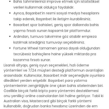
Bahis tahminlerinizi improve etmek için istatistiksel
verileri kullanmak oldukça faydalıdır.
Ayrıca, Başarıbet’in resmi sosyal medya hesaplarını
takip ederek, Başarıbet ile iletişim kurabilirsiniz.
Basaribet spor bahisleri, geniş spor dallarında bahis
yapma fırsatı sunan kapsamlı bir platformdur.
Ardından, turnuva takvimine göz atabilir empieza
katılmak istediğiniz turnuvayı seçebilirsiniz.
Fortune Wheel tamamen şansa dayalı olduğundan
tecrübesiz bahisçilere haine yüksek miktarda pra
kazanma fırsatı sunar.
Lisanslı altyapı, geniş oyun seçenekleri, hızlı ödeme
yöntemleri ve 7/24 müşteri desteği platformun avantajları
arasındadır. Kullanıcılar, Basaribet indir seçeneğiyle oyunlara
diledikleri yerden erişebilir. Başarıbet para yatırma
yöntemlerinin zenginliğiyle öne çıkan bahis sitelerinden biri.
Özellikle birçok farklı kripto para yöntemini desteklemesi
onu yenilikçi online casinolardan biri haline getiriyor. Tabii ki
Australian visa, Mastercard gibi birçok farklı yöntemi
kullanabilir, doğrudan banka hesabınız üzerinden de em