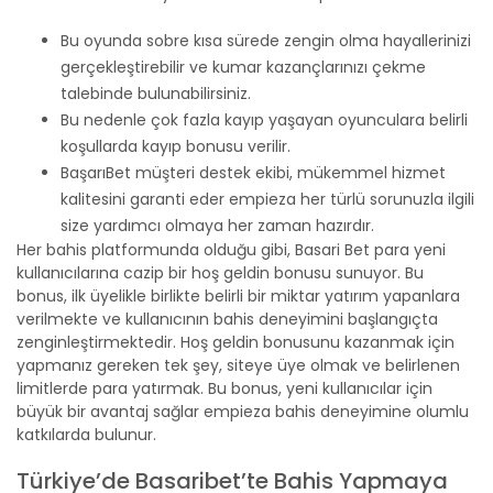
Bu oyunda sobre kısa sürede zengin olma hayallerinizi
gerçekleştirebilir ve kumar kazançlarınızı çekme
talebinde bulunabilirsiniz.
Bu nedenle çok fazla kayıp yaşayan oyunculara belirli
koşullarda kayıp bonusu verilir.
BaşarıBet müşteri destek ekibi, mükemmel hizmet
kalitesini garanti eder empieza her türlü sorunuzla ilgili
size yardımcı olmaya her zaman hazırdır.
Her bahis platformunda olduğu gibi, Basari Bet para yeni
kullanıcılarına cazip bir hoş geldin bonusu sunuyor. Bu
bonus, ilk üyelikle birlikte belirli bir miktar yatırım yapanlara
verilmekte ve kullanıcının bahis deneyimini başlangıçta
zenginleştirmektedir. Hoş geldin bonusunu kazanmak için
yapmanız gereken tek şey, siteye üye olmak ve belirlenen
limitlerde para yatırmak. Bu bonus, yeni kullanıcılar için
büyük bir avantaj sağlar empieza bahis deneyimine olumlu
katkılarda bulunur.
Türkiye’de Basaribet’te Bahis Yapmaya