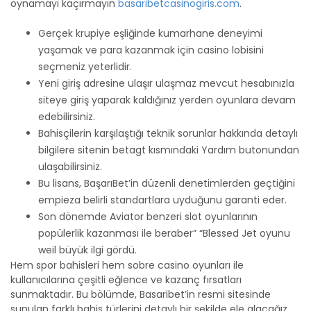
oynamayı kaçırmayın
basaribetcasinogiris.com
.
Gerçek krupiye eşliğinde kumarhane deneyimi
yaşamak ve para kazanmak için casino lobisini
seçmeniz yeterlidir.
Yeni giriş adresine ulaşır ulaşmaz mevcut hesabınızla
siteye giriş yaparak kaldığınız yerden oyunlara devam
edebilirsiniz.
Bahisçilerin karşılaştığı teknik sorunlar hakkında detaylı
bilgilere sitenin betagt kısmındaki Yardım butonundan
ulaşabilirsiniz.
Bu lisans, BaşarıBet’in düzenli denetimlerden geçtiğini
empieza belirli standartlara uyduğunu garanti eder.
Son dönemde Aviator benzeri slot oyunlarının
popülerlik kazanması ile beraber” “Blessed Jet oyunu
weil büyük ilgi gördü.
Hem spor bahisleri hem sobre casino oyunları ile
kullanıcılarına çeşitli eğlence ve kazanç fırsatları
sunmaktadır. Bu bölümde, Basaribet’in resmi sitesinde
sunulan farklı bahis türlerini detaylı bir şekilde ele alacağız.