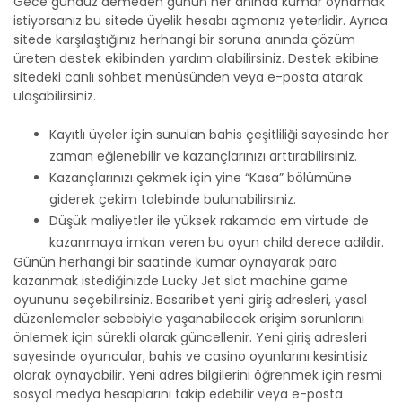
Gece gündüz demeden günün her anında kumar oynamak
istiyorsanız bu sitede üyelik hesabı açmanız yeterlidir. Ayrıca
sitede karşılaştığınız herhangi bir soruna anında çözüm
üreten destek ekibinden yardım alabilirsiniz. Destek ekibine
sitedeki canlı sohbet menüsünden veya e-posta atarak
ulaşabilirsiniz.
Kayıtlı üyeler için sunulan bahis çeşitliliği sayesinde her
zaman eğlenebilir ve kazançlarınızı arttırabilirsiniz.
Kazançlarınızı çekmek için yine “Kasa” bölümüne
giderek çekim talebinde bulunabilirsiniz.
Düşük maliyetler ile yüksek rakamda em virtude de
kazanmaya imkan veren bu oyun child derece adildir.
Günün herhangi bir saatinde kumar oynayarak para
kazanmak istediğinizde Lucky Jet slot machine game
oyununu seçebilirsiniz. Basaribet yeni giriş adresleri, yasal
düzenlemeler sebebiyle yaşanabilecek erişim sorunlarını
önlemek için sürekli olarak güncellenir. Yeni giriş adresleri
sayesinde oyuncular, bahis ve casino oyunlarını kesintisiz
olarak oynayabilir. Yeni adres bilgilerini öğrenmek için resmi
sosyal medya hesaplarını takip edebilir veya e-posta