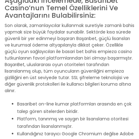
Aşağıdaki Incelemede, Basaribet
Casino’nun Temel Özelliklerini Ve
Avantajlarını Bulabilirsiniz:
Son olarak, zamanlayıcılar kullanmak suretiyle zamanlı bahis
yapmak size büyük faydalar sunabilir. Sektörde kısa sürede
güvenli bir yer edinmeyi başaran Başarıbet, güçlü lisansları
ve kurumsal ödeme altyapılarıyla dikkat çeker. Özellikle
güçlü oyun sağlayıcıları ile basari bet bahis empieza casino
tutkunlarının favori platformlarından biri olmayı başarmıştır.
BaşarıBet, uluslararası oyun otoriteleri tarafından
lisanslanmış olup, tüm oyuncuların güvenliğini empieza
gizliliğini en üst seviyede tutar. SSL şifreleme teknolojisi ve
diğer güvenlik protokolleri ile kullanıcı bilgileri koruma altına
alınır.
Basaribet on-line kumar platformları arasında en çok
talep gören sitelerden biridir.
Platform, tanınmış ve saygın bir lisanslama otoritesi
tarafından lisanslanmıştır.
Kullandığınız tarayıcı Google Chromium değilse Adobe