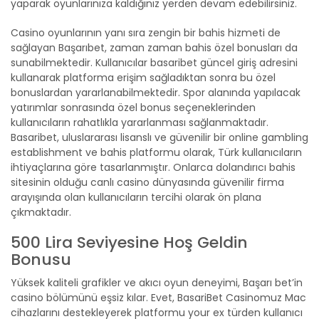
yaparak oyunlarınıza kaldığınız yerden devam edebilirsiniz.
Casino oyunlarının yanı sıra zengin bir bahis hizmeti de
sağlayan Başarıbet, zaman zaman bahis özel bonusları da
sunabilmektedir. Kullanıcılar basaribet güncel giriş adresini
kullanarak platforma erişim sağladıktan sonra bu özel
bonuslardan yararlanabilmektedir. Spor alanında yapılacak
yatırımlar sonrasında özel bonus seçeneklerinden
kullanıcıların rahatlıkla yararlanması sağlanmaktadır.
Basaribet, uluslararası lisanslı ve güvenilir bir online gambling
establishment ve bahis platformu olarak, Türk kullanıcıların
ihtiyaçlarına göre tasarlanmıştır. Onlarca dolandırıcı bahis
sitesinin olduğu canlı casino dünyasında güvenilir firma
arayışında olan kullanıcıların tercihi olarak ön plana
çıkmaktadır.
500 Lira Seviyesine Hoş Geldin
Bonusu
Yüksek kaliteli grafikler ve akıcı oyun deneyimi, Başarı bet’in
casino bölümünü eşsiz kılar. Evet, BasariBet Casinomuz Mac
cihazlarını destekleyerek platformu your ex türden kullanıcı