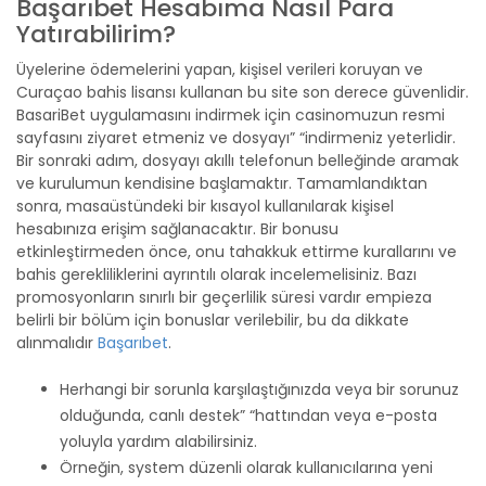
Başarıbet Hesabıma Nasıl Para
Yatırabilirim?
Üyelerine ödemelerini yapan, kişisel verileri koruyan ve
Curaçao bahis lisansı kullanan bu site son derece güvenlidir.
BasariBet uygulamasını indirmek için casinomuzun resmi
sayfasını ziyaret etmeniz ve dosyayı” “indirmeniz yeterlidir.
Bir sonraki adım, dosyayı akıllı telefonun belleğinde aramak
ve kurulumun kendisine başlamaktır. Tamamlandıktan
sonra, masaüstündeki bir kısayol kullanılarak kişisel
hesabınıza erişim sağlanacaktır. Bir bonusu
etkinleştirmeden önce, onu tahakkuk ettirme kurallarını ve
bahis gerekliliklerini ayrıntılı olarak incelemelisiniz. Bazı
promosyonların sınırlı bir geçerlilik süresi vardır empieza
belirli bir bölüm için bonuslar verilebilir, bu da dikkate
alınmalıdır
Başarıbet
.
Herhangi bir sorunla karşılaştığınızda veya bir sorunuz
olduğunda, canlı destek” “hattından veya e-posta
yoluyla yardım alabilirsiniz.
Örneğin, system düzenli olarak kullanıcılarına yeni