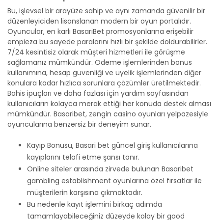
Bu, işlevsel bir arayüze sahip ve aynı zamanda güvenilir bir
düzenleyiciden lisanslanan modern bir oyun portalıdır.
Oyuncular, en karlı BasariBet promosyonlarına erişebilir
empieza bu sayede paralarını hızlı bir şekilde doldurabilirler.
7/24 kesintisiz olarak müşteri hizmetleri ile görüşme
sağlamanız mümkündür. Ödeme işlemlerinden bonus
kullanımına, hesap güvenliği ve üyelik işlemlerinden diğer
konulara kadar hızlıca sorunlara çözümler üretilmektedir.
Bahis ipuçları ve daha fazlası için yardım sayfasından
kullanıcıların kolayca merak ettiği her konuda destek alması
mümkündür. Basaribet, zengin casino oyunları yelpazesiyle
oyuncularına benzersiz bir deneyim sunar.
Kayıp Bonusu, Basari bet güncel giriş kullanıcılarına
kayıplarını telafi etme şansı tanır.
Online siteler arasında zirvede bulunan Basaribet
gambling establishment oyunlarına özel fırsatlar ile
müşterilerin karşısına çıkmaktadır.
Bu nedenle kayıt işlemini birkaç adımda
tamamlayabileceğiniz düzeyde kolay bir good