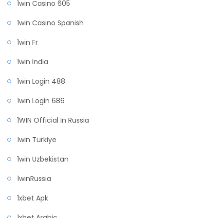
1win Casino 605
1win Casino Spanish
1win Fr
1win India
1win Login 488
1win Login 686
1WIN Official In Russia
1win Turkiye
1win Uzbekistan
1winRussia
1xbet Apk
1xbet Arabic