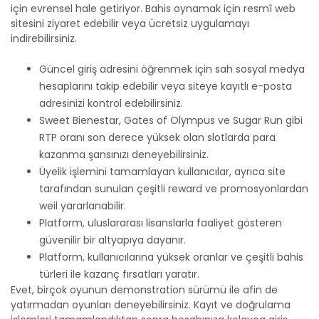
için evrensel hale getiriyor. Bahis oynamak için resmî web
sitesini ziyaret edebilir veya ücretsiz uygulamayı
indirebilirsiniz.
Güncel giriş adresini öğrenmek için sah sosyal medya
hesaplarını takip edebilir veya siteye kayıtlı e-posta
adresinizi kontrol edebilirsiniz.
Sweet Bienestar, Gates of Olympus ve Sugar Run gibi
RTP oranı son derece yüksek olan slotlarda para
kazanma şansınızı deneyebilirsiniz.
Üyelik işlemini tamamlayan kullanıcılar, ayrıca site
tarafından sunulan çeşitli reward ve promosyonlardan
weil yararlanabilir.
Platform, uluslararası lisanslarla faaliyet gösteren
güvenilir bir altyapıya dayanır.
Platform, kullanıcılarına yüksek oranlar ve çeşitli bahis
türleri ile kazanç fırsatları yaratır.
Evet, birçok oyunun demonstration sürümü ile afin de
yatırmadan oyunları deneyebilirsiniz. Kayıt ve doğrulama