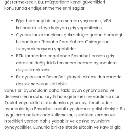
göstermektedir. Bu, müşterilerin kendi güvenlikleri
konusunda endişelenmemelerini sağlar.
Eğer herhangi bir erişim sorunu yaşarsanız, VPN
kullanarak siteye kolayca giriş yapabilirsiniz.
Oyuncular kazançlarını çekmek için günün herhangi
bir saatinde ‘’Hesaba Para Yatırma’’ simgesine
tıklayarak başvuru yapabilirler.
BTK tarafından engellenen Basaribet casino giriş
adresleri değiştirildikten sonra hemen oyunculara
duyurulmaktadır.
Bir oyuncunun BasariBet şikayeti olması durumunda
destek servisine iletilebilir.
Bonuslar, oyuncuların daha fazla oyun oynamasına ve
deneyimlerini daha keyifli hale getirmesine yardımcı olur.
Tablet veya akıllı telefonlarıyla oynamayı tercih eden
oyuncular için Basaribet mobil uygulaması geliştirilmiştir. Bu
uygulama neticesinde kullanıcılar, istedikleri zaman ve
istedikleri yerden bahis yapabilir ve casino oyunlarını
oynayabilirler. Bununla birlikte sitede Bitcoin ve PayPal gibi