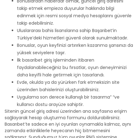
Bonuslardan haberdar olmak, güncel giriş adresini
takip etmek empieza duyurular hakkında bilgi
edinmek için resmi sosyal medya hesaplarını güvenle
takip edebilirsiniz.
Uluslararası bahis lisanslarına sahip Başarıbet’in
Türkiye’deki hizmetleri güvenli olarak sunulmaktadır.
Bonuslar, oyun keyfinizi artırırken kazanma şansınızı da
yüksek seviyelere taşır.
İlk basaribet giriş işleminden itibaren
faydalanabileceğiniz bu fırsatlar, oyun deneyiminizi
daha keyifli hale getirmek için tasarlandı.
Evde, okulda ya da yürürken fark etmeksizin site
üzerinden bahislerinizi oluşturabilirsiniz.
Uygulama son derece kullanışlı bir tasarıma” “ve
kullanıcı dostu arayüze sahiptir.
Sitenin güncel giriş adresi üzerinden ana sayfasına erişim
sağlayarak hesap oluşturma formunu doldurabilirsiniz.
Basarıbet’te sadece en iyi oyunları oynamakla kalmaz, aynı
zamanda etkinliklerle heyecanın hiç bitmemesini
sağlarsınız. Sunduğumuz tüm oyunlar RNG sistemine