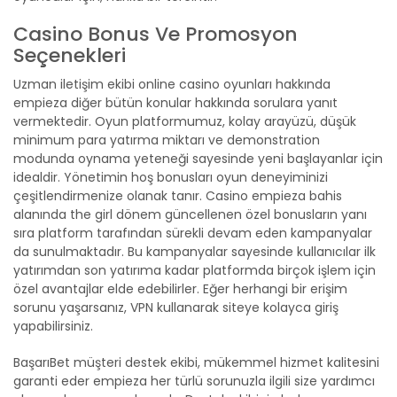
Casino Bonus Ve Promosyon
Seçenekleri
Uzman iletişim ekibi online casino oyunları hakkında
empieza diğer bütün konular hakkında sorulara yanıt
vermektedir. Oyun platformumuz, kolay arayüzü, düşük
minimum para yatırma miktarı ve demonstration
modunda oynama yeteneği sayesinde yeni başlayanlar için
idealdir. Yönetimin hoş bonusları oyun deneyiminizi
çeşitlendirmenize olanak tanır. Casino empieza bahis
alanında the girl dönem güncellenen özel bonusların yanı
sıra platform tarafından sürekli devam eden kampanyalar
da sunulmaktadır. Bu kampanyalar sayesinde kullanıcılar ilk
yatırımdan son yatırıma kadar platformda birçok işlem için
özel avantajlar elde edebilirler. Eğer herhangi bir erişim
sorunu yaşarsanız, VPN kullanarak siteye kolayca giriş
yapabilirsiniz.
BaşarıBet müşteri destek ekibi, mükemmel hizmet kalitesini
garanti eder empieza her türlü sorunuzla ilgili size yardımcı