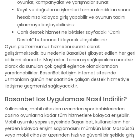
oyunlar, kampanyalar ve yarışmalar sunar.
Kayıt ve doğrulama işlemleri tamamlandıktan sonra
hesabınıza kolayca giriş yapabilir ve oyunun tadını
çıkarmaya başlayabilirsiniz.
Canlı destek hizmetine bêtisier sayfadaki “Canlı
Destek” butonuna tıklayarak ulaşabilirsiniz.
Oyun platformumuz hizmetini sürekli olarak
geliştirmektedir, bu nedenle BasariBet şikayet edilen her geri
bildirimi alacaktır. Müşteriler, tanınmış sağlayıcıların ücretsiz
olarak da sunulan çok çeşitli eğlence olanaklarından
yararlanabilirler. BasariBet iletişim internet sitesinde
uzmanların günün her saatinde çalışan destek hizmetiyle
iletişime geçmenizi sağlayacaktır.
Basarıbet Ios Uygulaması Nasıl Indirilir?
Kullanıcılar, mobil cihazları üzerinden spor bahislerinden
casino oyunlarına kadar tüm hizmetlere kolayca erişebilir.
Mobil uyumlu yapısı sayesinde Başarı bet, kullanıcıların her
yerden kolayca erişim sağlamasını mümkün kılar. Masaüstü
veya mobil cihazlar üzerinden hızlı ve güvenli bir şekilde giriş