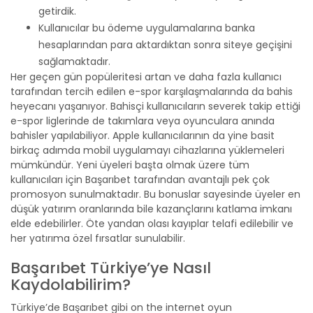
getirdik.
Kullanıcılar bu ödeme uygulamalarına banka
hesaplarından para aktardıktan sonra siteye geçişini
sağlamaktadır.
Her geçen gün popüleritesi artan ve daha fazla kullanıcı
tarafından tercih edilen e-spor karşılaşmalarında da bahis
heyecanı yaşanıyor. Bahisçi kullanıcıların severek takip ettiği
e-spor liglerinde de takımlara veya oyunculara anında
bahisler yapılabiliyor. Apple kullanıcılarının da yine basit
birkaç adımda mobil uygulamayı cihazlarına yüklemeleri
mümkündür. Yeni üyeleri başta olmak üzere tüm
kullanıcıları için Başarıbet tarafından avantajlı pek çok
promosyon sunulmaktadır. Bu bonuslar sayesinde üyeler en
düşük yatırım oranlarında bile kazançlarını katlama imkanı
elde edebilirler. Öte yandan olası kayıplar telafi edilebilir ve
her yatırıma özel fırsatlar sunulabilir.
Başarıbet Türkiye’ye Nasıl
Kaydolabilirim?
Türkiye’de Başarıbet gibi on the internet oyun