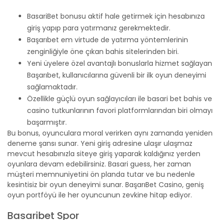
BasariBet bonusu aktif hale getirmek için hesabınıza
giriş yapıp para yatırmanız gerekmektedir.
Başarıbet em virtude de yatırma yöntemlerinin
zenginliğiyle öne çıkan bahis sitelerinden biri.
Yeni üyelere özel avantajlı bonuslarla hizmet sağlayan
Başarıbet, kullanıcılarına güvenli bir ilk oyun deneyimi
sağlamaktadır.
Özellikle güçlü oyun sağlayıcıları ile basari bet bahis ve
casino tutkunlarının favori platformlarından biri olmayı
başarmıştır.
Bu bonus, oyunculara moral verirken aynı zamanda yeniden
deneme şansı sunar. Yeni giriş adresine ulaşır ulaşmaz
mevcut hesabınızla siteye giriş yaparak kaldığınız yerden
oyunlara devam edebilirsiniz. Basari guess, her zaman
müşteri memnuniyetini ön planda tutar ve bu nedenle
kesintisiz bir oyun deneyimi sunar. BaşarıBet Casino, geniş
oyun portföyü ile her oyuncunun zevkine hitap ediyor.
Basaribet Spor