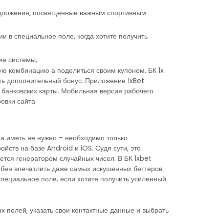
редложения, посвященные важным спортивным
ии в специальное поле, когда хотите получить
ие системы,
ую комбинацию а поделиться своим купоном. БК 1x
ть дополнительный бонус. Приложение 1xBet
 банковских карты. Мобильная версия рабочего
овки сайта.
на иметь не нужно – необходимо только
йств на базе Android и iOS. Судя сути, это
тся генератором случайных чисел. В БК 1xbet
собен впечатлить даже самых искушенных беттеров.
 специальное поле, если хотите получить усиленный
х полей, указать свои контактные данные и выбрать