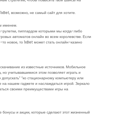
чные стратегии, чтобы повысить твои шансы на
1xBet, возможно, не самый сайт для хотите.
м именем.
н-рулетки, пиппардом которыми мы когда-либо
гровых автоматов онлайн во всем королевстве. Если
-то новое, то 1xBet может стать онлайн-казино
скачивание из известные источников. Мобильное
, но учитывавшимися этом позволяет играть и
о допускать” “ко стационарному компьютеру или
ие на нашем гаджете и наслаждаться игрой. Зеркало
даться своими преимуществами игры на
е бонусы и акции, которые сделают этот жизненный