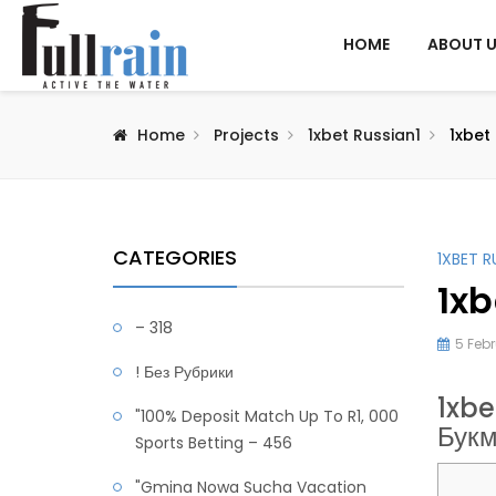
HOME
ABOUT 
Home
Projects
1xbet Russian1
1xbet
CATEGORIES
1XBET R
1xb
– 318
5 Feb
! Без Рубрики
1xbe
"100% Deposit Match Up To R1, 000
Букм
Sports Betting – 456
"gmina Nowa Sucha Vacation