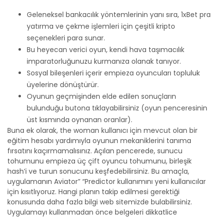
Geleneksel bankacılık yöntemlerinin yanı sıra, 1xBet pra
yatırma ve çekme işlemleri için çeşitli kripto
seçenekleri para sunar.
Bu heyecan verici oyun, kendi hava taşımacılık
imparatorluğunuzu kurmanıza olanak tanıyor.
Sosyal bileşenleri içerir empieza oyuncuları topluluk
üyelerine dönüştürür.
Oyunun geçmişinden elde edilen sonuçların
bulunduğu butona tıklayabilirsiniz (oyun penceresinin
üst kısmında oynanan oranlar).
Buna ek olarak, the woman kullanıcı için mevcut olan bir
eğitim hesabı yardımıyla oyunun mekaniklerini tanıma
fırsatını kaçırmamalısınız. Açılan pencerede, sunucu
tohumunu empieza üç çift oyuncu tohumunu, birleşik
hash’i ve turun sonucunu keşfedebilirsiniz. Bu amaçla,
uygulamanın Aviator” “Predictor kullanımını yeni kullanıcılar
için kısıtlıyoruz. Hangi planın takip edilmesi gerektiği
konusunda daha fazla bilgi web sitemizde bulabilirsiniz.
Uygulamayı kullanmadan önce belgeleri dikkatlice