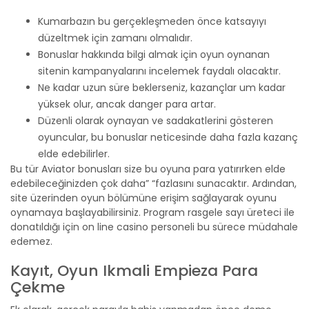
Kumarbazın bu gerçekleşmeden önce katsayıyı
düzeltmek için zamanı olmalıdır.
Bonuslar hakkında bilgi almak için oyun oynanan
sitenin kampanyalarını incelemek faydalı olacaktır.
Ne kadar uzun süre beklerseniz, kazançlar um kadar
yüksek olur, ancak danger para artar.
Düzenli olarak oynayan ve sadakatlerini gösteren
oyuncular, bu bonuslar neticesinde daha fazla kazanç
elde edebilirler.
Bu tür Aviator bonusları size bu oyuna para yatırırken elde
edebileceğinizden çok daha” “fazlasını sunacaktır. Ardından,
site üzerinden oyun bölümüne erişim sağlayarak oyunu
oynamaya başlayabilirsiniz. Program rasgele sayı üreteci ile
donatıldığı için on line casino personeli bu sürece müdahale
edemez.
Kayıt, Oyun Ikmali Empieza Para
Çekme