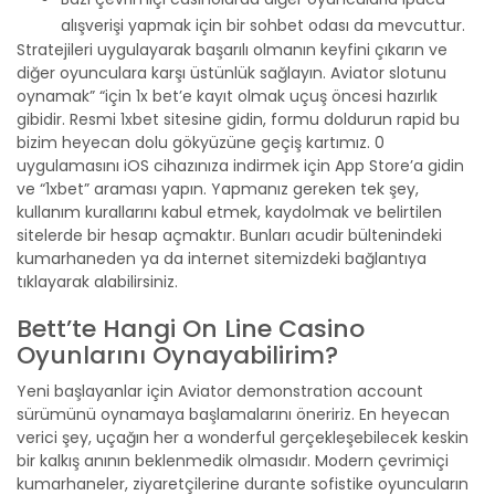
alışverişi yapmak için bir sohbet odası da mevcuttur.
Stratejileri uygulayarak başarılı olmanın keyfini çıkarın ve
diğer oyunculara karşı üstünlük sağlayın. Aviator slotunu
oynamak” “için 1x bet’e kayıt olmak uçuş öncesi hazırlık
gibidir. Resmi 1xbet sitesine gidin, formu doldurun rapid bu
bizim heyecan dolu gökyüzüne geçiş kartımız. 0
uygulamasını iOS cihazınıza indirmek için App Store’a gidin
ve “1xbet” araması yapın. Yapmanız gereken tek şey,
kullanım kurallarını kabul etmek, kaydolmak ve belirtilen
sitelerde bir hesap açmaktır. Bunları acudir bültenindeki
kumarhaneden ya da internet sitemizdeki bağlantıya
tıklayarak alabilirsiniz.
Bett’te Hangi On Line Casino
Oyunlarını Oynayabilirim?
Yeni başlayanlar için Aviator demonstration account
sürümünü oynamaya başlamalarını öneririz. En heyecan
verici şey, uçağın her a wonderful gerçekleşebilecek keskin
bir kalkış anının beklenmedik olmasıdır. Modern çevrimiçi
kumarhaneler, ziyaretçilerine durante sofistike oyuncuların