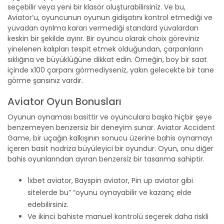
seçebilir veya yeni bir klasör oluşturabilirsiniz. Ve bu,
Aviator’u, oyuncunun oyunun gidişatını kontrol etmediği ve
yuvadan ayrılma kararı vermediği standard yuvalardan
keskin bir şekilde ayırır. Bir oyuncu olarak choix göreviniz
yinelenen kalıpları tespit etmek olduğundan, çarpanların
sıklığına ve büyüklüğüne dikkat edin. Örneğin, boy bir saat
içinde x100 çarpanı görmediyseniz, yakın gelecekte bir tane
görme şansınız vardır.
Aviator Oyun Bonusları
Oyunun oynaması basittir ve oyunculara başka hiçbir şeye
benzemeyen benzersiz bir deneyim sunar. Aviator Accident
Game, bir uçağın kalkışının sonucu üzerine bahis oynamayı
içeren basit nodriza büyüleyici bir oyundur. Oyun, onu diğer
bahis oyunlarından ayıran benzersiz bir tasarıma sahiptir.
1xbet aviator, Bayspin aviator, Pin up aviator gibi
sitelerde bu” “oyunu oynayabilir ve kazanç elde
edebilirsiniz.
Ve ikinci bahiste manuel kontrolü seçerek daha riskli