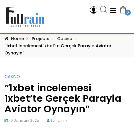
0
Home
Projects
Casino
“1xbet İncelemesi 1xbet’te Gerçek Parayla Aviator
Oynayın”
CASINO
“1xbet İncelemesi
1xbet’te Gerçek Parayla
Aviator Oynayın”
10 January 2025
fullrain.lk