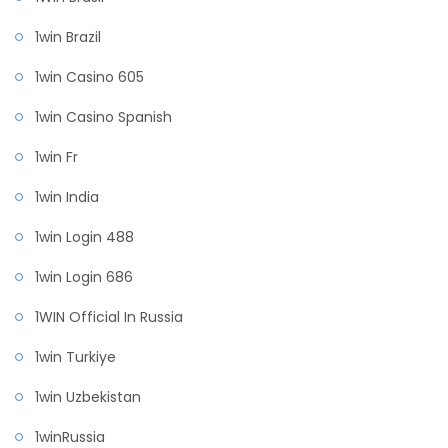
1win Brazil
1win Casino 605
1win Casino Spanish
1win Fr
1win India
1win Login 488
1win Login 686
1WIN Official In Russia
1win Turkiye
1win Uzbekistan
1winRussia