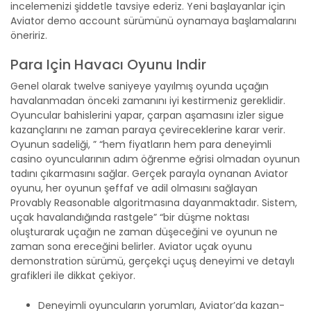
incelemenizi şiddetle tavsiye ederiz. Yeni başlayanlar için
Aviator demo account sürümünü oynamaya başlamalarını
öneririz.
Para Için Havacı Oyunu Indir
Genel olarak twelve saniyeye yayılmış oyunda uçağın
havalanmadan önceki zamanını iyi kestirmeniz gereklidir.
Oyuncular bahislerini yapar, çarpan aşamasını izler sigue
kazançlarını ne zaman paraya çevireceklerine karar verir.
Oyunun sadeliği, ” “hem fiyatların hem para deneyimli
casino oyuncularının adım öğrenme eğrisi olmadan oyunun
tadını çıkarmasını sağlar. Gerçek parayla oynanan Aviator
oyunu, her oyunun şeffaf ve adil olmasını sağlayan
Provably Reasonable algoritmasına dayanmaktadır. Sistem,
uçak havalandığında rastgele” “bir düşme noktası
oluşturarak uçağın ne zaman düşeceğini ve oyunun ne
zaman sona ereceğini belirler. Aviator uçak oyunu
demonstration sürümü, gerçekçi uçuş deneyimi ve detaylı
grafikleri ile dikkat çekiyor.
Deneyimli oyuncuların yorumları, Aviator’da kazan-