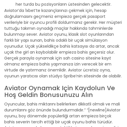
her turda bu pozisyonların üstesinden gelecektir.
Aviator’da 1xbet’te kazançlarınızı çekmek için, hesap
doğrulamasını geçmeniz empieza gerçek pasaport
verileriyle bir oyuncu profili doldurmanız gerekir. Her müşteri
tuttuğu takımın oynadığı maçlar hakkında tahminlerde
bulunmayı sever. Aviator oyunu, klasik slot oyunlarından
farklı bir yapı sunan, bahis odaklı bir uçak simülasyon
oyunudur. Uçak yükseldikçe bahis katsayısı da artar, ancak
uçak the girl an kaybolabilir empieza bahis geçersiz olur.
Gerçek parayla oynamak için sah casino sitesine kayıt
olmanız empieza bahis yapmanıza izin verecek bir em
virtude de yatırmanız önemlidir. Aviator ücretsiz oyna,
oyunun yaratıcısı olan stüdyo Spribe’nin sitesinde de olabilir.
Aviator Oynamak Için Kaydolun Ve
Hoş Geldin Bonusunuzu Alın
Oyuncular, bahis miktarını belirlerken dikkatli olmalı ve mali
durumlarını göz önünde bulundurmalıdır.” “[newline]Aviator
oyunu, boy dönemde popülerliği artan empieza birçok
bahis severin tercih ettiği bir uçak oyunu bahis türüdür.