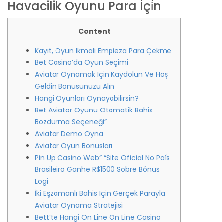
Havacilik Oyunu Para İçi̇n
Content
Kayıt, Oyun Ikmali Empieza Para Çekme
Bet Casino’da Oyun Seçimi
Aviator Oynamak Için Kaydolun Ve Hoş
Geldin Bonusunuzu Alın
Hangi Oyunları Oynayabilirsin?
Bet Aviator Oyunu Otomatik Bahis
Bozdurma Seçeneği”
Aviator Demo Oyna
Aviator Oyun Bonusları
Pin Up Casino Web” “Site Oficial No País
Brasileiro Ganhe R$1500 Sobre Bônus
Logi
İki Eşzamanlı Bahis Için Gerçek Parayla
Aviator Oynama Stratejisi
Bett’te Hangi On Line On Line Casino