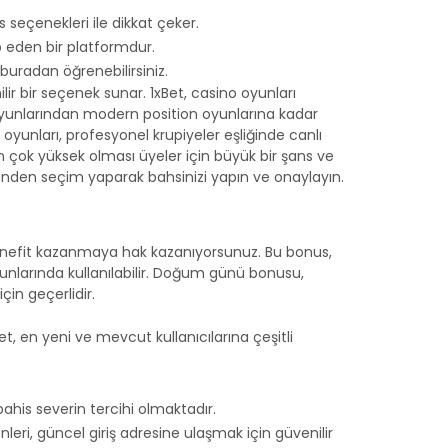
 seçenekleri ile dikkat çeker.
p eden bir platformdur.
buradan öğrenebilirsiniz.
lir bir seçenek sunar. 1xBet, casino oyunları
oyunlarından modern position oyunlarına kadar
 oyunları, profesyonel krupiyeler eşliğinde canlı
n çok yüksek olması üyeler için büyük bir şans ve
den seçim yaparak bahsinizi yapın ve onaylayın.
nefit kazanmaya hak kazanıyorsunuz. Bu bonus,
nlarında kullanılabilir. Doğum günü bonusu,
çin geçerlidir.
t, en yeni ve mevcut kullanıcılarına çeşitli
bahis severin tercihi olmaktadır.
leri, güncel giriş adresine ulaşmak için güvenilir