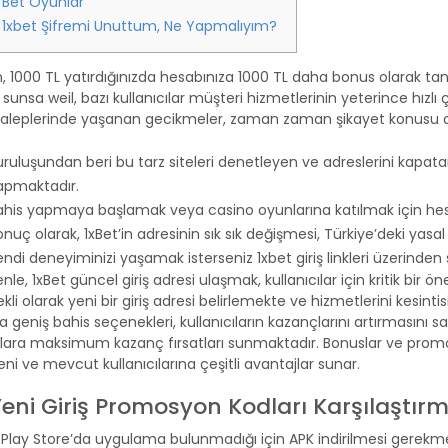
Bet Oyunlar
1xbet Şifremi Unuttum, Ne Yapmalıyım?
, 1000 TL yatırdığınızda hesabınıza 1000 TL daha bonus olarak tanı
 sunsa weil, bazı kullanıcılar müşteri hizmetlerinin yeterince hızl
aleplerinde yaşanan gecikmeler, zaman zaman şikayet konusu o
uruluşundan beri bu tarz siteleri denetleyen ve adreslerini kapa
apmaktadır.
ahis yapmaya başlamak veya casino oyunlarına katılmak için hesa
onuç olarak, 1xBet’in adresinin sık sık değişmesi, Türkiye’deki y
ndi deneyiminizi yaşamak isterseniz 1xbet giriş linkleri üzerinden s
le, 1xBet güncel giriş adresi ulaşmak, kullanıcılar için kritik bir 
ekli olarak yeni bir giriş adresi belirlemekte ve hizmetlerini kesint
geniş bahis seçenekleri, kullanıcıların kazançlarını artırmasını sa
ara maksimum kazanç fırsatları sunmaktadır. Bonuslar ve promos
eni ve mevcut kullanıcılarına çeşitli avantajlar sunar.
Yeni Giriş Promosyon Kodları Karşılaştır
Play Store’da uygulama bulunmadığı için APK indirilmesi gerekmekte