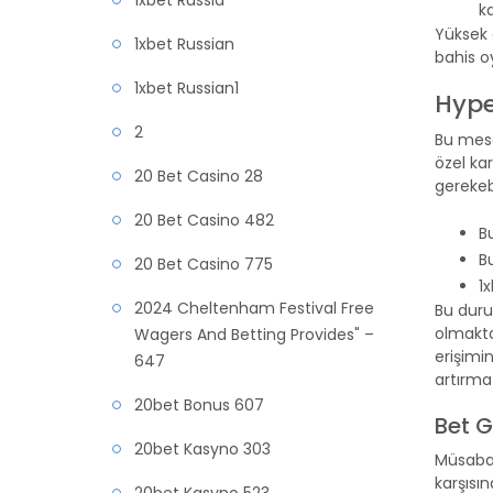
1xbet Russia
ka
Yüksek ç
1xbet Russian
bahis o
1xbet Russian1
Hype
2
Bu mesaj
özel ka
20 Bet Casino 28
gerekebi
20 Bet Casino 482
Bu
B
20 Bet Casino 775
1x
2024 Cheltenham Festival Free
Bu duru
olmaktad
Wagers And Betting Provides" –
erişimi
647
artırma 
20bet Bonus 607
Bet G
20bet Kasyno 303
Müsabaka
karşısı