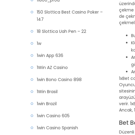
11800_prod
üzerinde
çekme iş
150 Slottica Best Casino Poker –
de çekm
147
çekmele
18 Slottica Uah Pen – 22
Bu
K
1w
k
1win App 636
A
g
1Win AZ Casino
An
1xBet c
1win Bono Casino 898
Oyuncul
sitesini
1Win Brasil
arayüzü
1win Brazil
verir. 1
Ancak, 1
1win Casino 605
Bet B
1win Casino Spanish
Düzenli