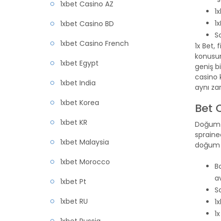
1xbet Casino AZ
1x
1
1xbet Casino BD
S
1xbet Casino French
1x Bet, 
konusun
1xbet Egypt
geniş b
casino 
1xbet India
aynı za
1xbet Korea
Bet C
1xbet KR
Doğum g
spraine
1xbet Malaysia
doğum g
1xbet Morocco
B
a
1xbet Pt
Sa
1xbet RU
1x
1x