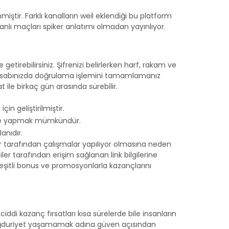
iştir. Farklı kanalların weil eklendiği bu platform
anlı maçları spiker anlatımı olmadan yayınlıyor.
etirebilirsiniz. Şifrenizi belirlerken harf, rakam ve
 hesabınızda doğrulama işlemini tamamlamanız
 ile birkaç gün arasında sürebilir.
n geliştirilmiştir.
irme yapmak mümkündür.
anıdır.
 tarafından çalışmalar yapılıyor olmasına neden
ler tarafından erişim sağlanan link bilgilerine
eşitli bonus ve promosyonlarla kazançlarını
iddi kazanç fırsatları kısa sürelerde bile insanların
 mağduriyet yaşamamak adına güven açısından