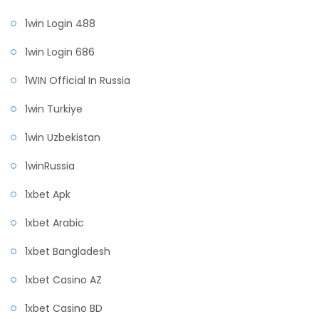
1win Login 488
1win Login 686
1WIN Official In Russia
1win Turkiye
1win Uzbekistan
1winRussia
1xbet Apk
1xbet Arabic
1xbet Bangladesh
1xbet Casino AZ
1xbet Casino BD