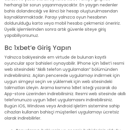
herhangi bir sorun yaşanmayacaktır. En yaygın nedenler
bahis dolandırıcılığı ve ikinci bir hesap oluşturulmasından
kaynaklanmaktadır. Parayı yalnızca oyun hesabının
doldurulduğu karta veya mobil hesaba çekmenizi öneririz.
Üyelik işlemlerinden sonra artık güvenle siteye giriş
yapabiliyorsunuz.
Bc 1xbet’e Giriş Yapın
Yalnızca bakiyesinde em virtude de bulunan kayıtlı
oyuncular spor bahisleri oynayabilir. İPhone için 1xBet’i resmi
web sitesindeki “Akıllı telefon uygulamaları” bölümünden
indirebilirsiniz. Açılan pencerede uygulamayı indirmek için
uygun simgeyi seçin ve yüklemek için web sitesindeki
talimatları izleyin. Arama kısmına 1xBet isteği yazarak da
App-store üzerinden indirebilirsiniz. Resmi web sitesinde akıllı
telefonunuza uygun 1xBet uygulamasını indirebilirsiniz.
Bugün iOS, Windows veya Android işletim sistemine sahip
cihazları kullanan bahisçi müşterileri uygulamayı ücretsiz
olarak indirebilirler.