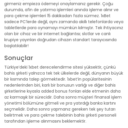
girmeniz empieza ödemeyi onaylamanız gerekir. Çoğu
durumda, afin de yatırma işlemleri anında işleme alınır ve
para çekme işlemleri 15 dakikadan fazla sürmez. 1xBet
sadece PC’lerde değil, aynı zamanda akıllı telefonlarda veya
tabletlerde para oynamayı mümkün kılmıştır. Tek ihtiyacınız
olan bir cihaz ve bir internet bağlantısı; slotlar ve canlı
krupiye yayınları doğrudan cihazın standart tarayıcısında
başlatılabilir!
Sonuçlar
Türkiye’deki 1xbet derecelendirme sitesi yüksektir, çünkü
bahis şirketi yalnızca tek tek ülkelerde değil, dünyanın büyük
bir kısmında talep görmektedir. 1xbet’in popülaritesinin
nedenlerinden biri, karlı bir bonusun varlığı ve diğer bahis
şirketlerine kıyasla added bonus fonları elde etmenin daha
az karmaşık bir sürecidir. Daha sonra müşteri finansal işlem
yönetimi bölümüne gitmeli ve pra yatırdığı banka kartını
seçmelidir. Daha sonra yapmanız gereken tek şey tutarı
belirtmek ve para çekme talebinin bahis şirketi personeli
tarafından işleme alınmasını beklemektir.