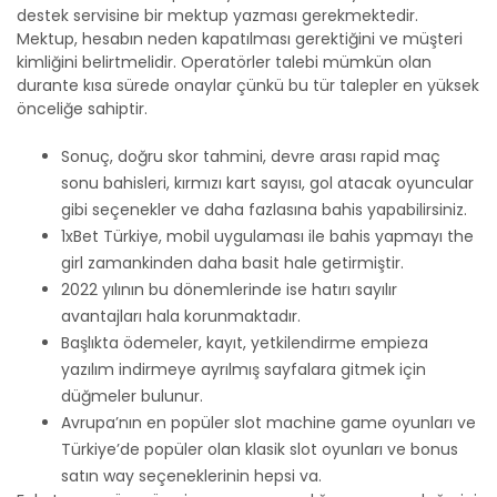
destek servisine bir mektup yazması gerekmektedir.
Mektup, hesabın neden kapatılması gerektiğini ve müşteri
kimliğini belirtmelidir. Operatörler talebi mümkün olan
durante kısa sürede onaylar çünkü bu tür talepler en yüksek
önceliğe sahiptir.
Sonuç, doğru skor tahmini, devre arası rapid maç
sonu bahisleri, kırmızı kart sayısı, gol atacak oyuncular
gibi seçenekler ve daha fazlasına bahis yapabilirsiniz.
1xBet Türkiye, mobil uygulaması ile bahis yapmayı the
girl zamankinden daha basit hale getirmiştir.
2022 yılının bu dönemlerinde ise hatırı sayılır
avantajları hala korunmaktadır.
Başlıkta ödemeler, kayıt, yetkilendirme empieza
yazılım indirmeye ayrılmış sayfalara gitmek için
düğmeler bulunur.
Avrupa’nın en popüler slot machine game oyunları ve
Türkiye’de popüler olan klasik slot oyunları ve bonus
satın way seçeneklerinin hepsi va.