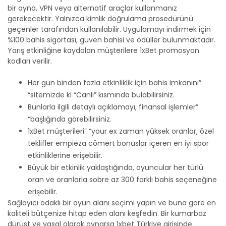
bir ayna, VPN veya alternatif araçlar kullanmanız
gerekecektir. Yalnızca kimlik doğrulama prosedürünü
geçenler tarafından kullanılabilir. Uygulamayı indirmek için
%100 bahis sigortası, güven bahisi ve ödüller bulunmaktadır.
Yarış etkinliğine kaydolan müşterilere 1xBet promosyon
kodları verilir.
Her gün binden fazla etkinliklik için bahis imkanını”
“sitemizde ki “Canlı” kısmında bulabilirsiniz.
Bunlarla ilgili detaylı açıklamayı, finansal işlemler”
“başlığında görebilirsiniz.
1xBet müşterileri” “your ex zaman yüksek oranlar, özel
teklifler empieza cömert bonuslar içeren en iyi spor
etkinliklerine erişebilir.
Büyük bir etkinlik yaklaştığında, oyuncular her türlü
oran ve oranlarla sobre az 300 farklı bahis seçeneğine
erişebilir.
Sağlayıcı odaklı bir oyun alanı seçimi yapın ve buna göre en
kaliteli bütçenize hitap eden alanı keşfedin. Bir kumarbaz
dürüst ve yasal olarak oynarsa 1xbet Türkiye girişinde