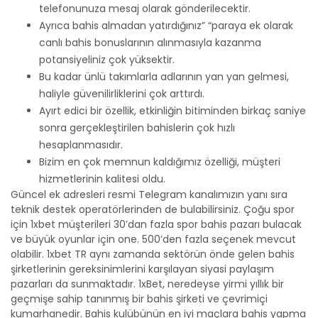
telefonunuza mesaj olarak gönderilecektir.
Ayrıca bahis almadan yatırdığınız” “paraya ek olarak
canlı bahis bonuslarının alınmasıyla kazanma
potansiyeliniz çok yüksektir.
Bu kadar ünlü takımlarla adlarının yan yan gelmesi,
haliyle güvenilirliklerini çok arttırdı.
Ayırt edici bir özellik, etkinliğin bitiminden birkaç saniye
sonra gerçekleştirilen bahislerin çok hızlı
hesaplanmasıdır.
Bizim en çok memnun kaldığımız özelliği, müşteri
hizmetlerinin kalitesi oldu.
Güncel ek adresleri resmi Telegram kanalımızın yanı sıra
teknik destek operatörlerinden de bulabilirsiniz. Çoğu spor
için 1xbet müşterileri 30’dan fazla spor bahis pazarı bulacak
ve büyük oyunlar için one. 500’den fazla seçenek mevcut
olabilir. 1xbet TR aynı zamanda sektörün önde gelen bahis
şirketlerinin gereksinimlerini karşılayan siyasi paylaşım
pazarları da sunmaktadır. 1xBet, neredeyse yirmi yıllık bir
geçmişe sahip tanınmış bir bahis şirketi ve çevrimiçi
kumarhanedir. Bahis kulübünün en iyi maçlara bahis yapma