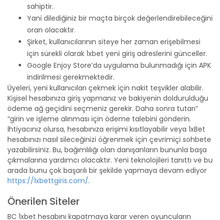
sahiptir.
Yani dilediğiniz bir maçta birçok değerlendirebileceğini
oran olacaktır.
Şirket, kullanıcılarının siteye her zaman erişebilmesi
için sürekli olarak 1xbet yeni giriş adreslerini günceller.
Google Enjoy Store’da uygulama bulunmadığı için APK
indirilmesi gerekmektedir.
Üyeleri, yeni kullanıcıları çekmek için nakit teşvikler alabilir.
Kişisel hesabınıza giriş yapmanız ve bakiyenin doldurulduğu
ödeme ağ geçidini seçmeniz gerekir. Daha sonra tutarı”
“girin ve işleme alınması için ödeme talebini gönderin.
İhtiyacınız olursa, hesabınıza erişimi kısıtlayabilir veya 1xBet
hesabınızı nasıl sileceğinizi öğrenmek için çevrimiçi sohbete
yazabilirsiniz. Bu, bağımlılığı olan danışanların bununla başa
çıkmalarına yardımcı olacaktır. Yeni teknolojileri tanıttı ve bu
arada bunu çok başarılı bir şekilde yapmaya devam ediyor
https://1xbettgiris.com/
.
Önerilen Siteler
BC 1xbet hesabını kapatmaya karar veren oyuncuların