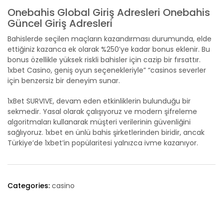
Onebahis Global Giriş Adresleri Onebahis
Güncel Giriş Adresleri
Bahislerde seçilen maçların kazandırması durumunda, elde
ettiğiniz kazanca ek olarak %250’ye kadar bonus eklenir. Bu
bonus özellikle yüksek riskli bahisler için cazip bir fırsattır.
1xbet Casino, geniş oyun seçenekleriyle” “casinos severler
için benzersiz bir deneyim sunar.
1xBet SURVIVE, devam eden etkinliklerin bulunduğu bir
sekmedir. Yasal olarak çalışıyoruz ve modern şifreleme
algoritmaları kullanarak müşteri verilerinin güvenliğini
sağlıyoruz. 1xbet en ünlü bahis şirketlerinden biridir, ancak
Türkiye’de 1xbet’in popülaritesi yalnızca ivme kazanıyor.
Categories:
casino