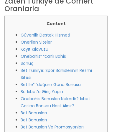
Zaten Türkiye’de Cömert
Oranlarla
Content
Güvenilir Destek Hizmeti
Önerilen Siteler
Kayıt Kılavuzu
Onebahis” “canlı Bahis
Sonuç
Bet Türkiye: Spor Bahislerinin Resmi
Sitesi
Bet Ile” “doğum Günü Bonusu
Bc 1xbet’e Giriş Yapın
Onebahis Bonusları Nelerdir? 1xbet
Casino Bonusu Nasıl Alınır?
Bet Bonusları
Bet Bonusları
Bet Bonusları Ve Promosyonları