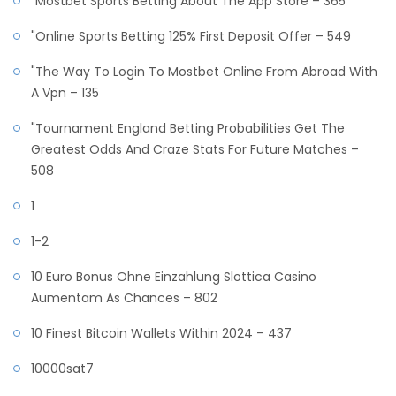
"‎mostbet Sports Betting About The App Store – 365
"Online Sports Betting 125% First Deposit Offer – 549
"The Way To Login To Mostbet Online From Abroad With
A Vpn – 135
"Tournament England Betting Probabilities Get The
Greatest Odds And Craze Stats For Future Matches –
508
1
1-2
10 Euro Bonus Ohne Einzahlung Slottica Casino
Aumentam As Chances – 802
10 Finest Bitcoin Wallets Within 2024 – 437
10000sat7