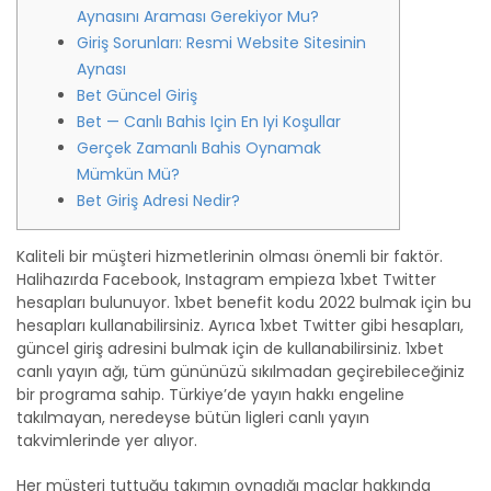
Aynasını Araması Gerekiyor Mu?
Giriş Sorunları: Resmi Website Sitesinin
Aynası
Bet Güncel Giriş
Bet — Canlı Bahis Için En Iyi Koşullar
Gerçek Zamanlı Bahis Oynamak
Mümkün Mü?
Bet Giriş Adresi Nedir?
Kaliteli bir müşteri hizmetlerinin olması önemli bir faktör.
Halihazırda Facebook, Instagram empieza 1xbet Twitter
hesapları bulunuyor. 1xbet benefit kodu 2022 bulmak için bu
hesapları kullanabilirsiniz. Ayrıca 1xbet Twitter gibi hesapları,
güncel giriş adresini bulmak için de kullanabilirsiniz. 1xbet
canlı yayın ağı, tüm gününüzü sıkılmadan geçirebileceğiniz
bir programa sahip. Türkiye’de yayın hakkı engeline
takılmayan, neredeyse bütün ligleri canlı yayın
takvimlerinde yer alıyor.
Her müşteri tuttuğu takımın oynadığı maçlar hakkında