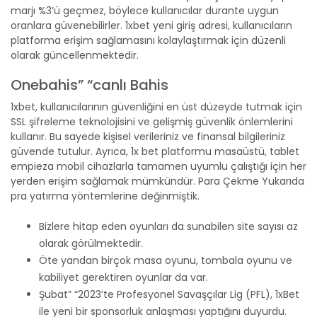
marjı %3’ü geçmez, böylece kullanıcılar durante uygun
oranlara güvenebilirler. 1xbet yeni giriş adresi, kullanıcıların
platforma erişim sağlamasını kolaylaştırmak için düzenli
olarak güncellenmektedir.
Onebahis” “canlı Bahis
1xbet, kullanıcılarının güvenliğini en üst düzeyde tutmak için
SSL şifreleme teknolojisini ve gelişmiş güvenlik önlemlerini
kullanır. Bu sayede kişisel verileriniz ve finansal bilgileriniz
güvende tutulur. Ayrıca, 1x bet platformu masaüstü, tablet
empieza mobil cihazlarla tamamen uyumlu çalıştığı için her
yerden erişim sağlamak mümkündür. Para Çekme Yukarıda
pra yatırma yöntemlerine değinmiştik.
Bizlere hitap eden oyunları da sunabilen site sayısı az
olarak görülmektedir.
Öte yandan birçok masa oyunu, tombala oyunu ve
kabiliyet gerektiren oyunlar da var.
Şubat” “2023’te Profesyonel Savaşçılar Lig (PFL), 1xBet
ile yeni bir sponsorluk anlaşması yaptığını duyurdu.