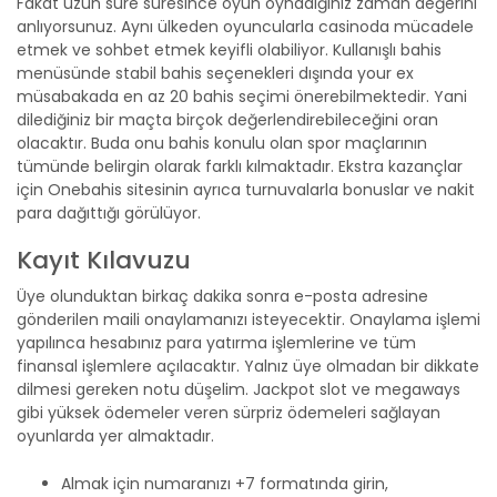
Fakat uzun süre süresince oyun oynadığınız zaman değerini
anlıyorsunuz. Aynı ülkeden oyuncularla casinoda mücadele
etmek ve sohbet etmek keyifli olabiliyor. Kullanışlı bahis
menüsünde stabil bahis seçenekleri dışında your ex
müsabakada en az 20 bahis seçimi önerebilmektedir. Yani
dilediğiniz bir maçta birçok değerlendirebileceğini oran
olacaktır. Buda onu bahis konulu olan spor maçlarının
tümünde belirgin olarak farklı kılmaktadır. Ekstra kazançlar
için Onebahis sitesinin ayrıca turnuvalarla bonuslar ve nakit
para dağıttığı görülüyor.
Kayıt Kılavuzu
Üye olunduktan birkaç dakika sonra e-posta adresine
gönderilen maili onaylamanızı isteyecektir. Onaylama işlemi
yapılınca hesabınız para yatırma işlemlerine ve tüm
finansal işlemlere açılacaktır. Yalnız üye olmadan bir dikkate
dilmesi gereken notu düşelim. Jackpot slot ve megaways
gibi yüksek ödemeler veren sürpriz ödemeleri sağlayan
oyunlarda yer almaktadır.
Almak için numaranızı +7 formatında girin,