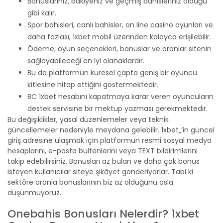
Bonuslarınız, bakiyeniz ve geçmiş bahisleriniz olduğu
gibi kalır.
Spor bahisleri, canlı bahisler, on line casino oyunları ve
daha fazlası, 1xbet mobil üzerinden kolayca erişilebilir.
Ödeme, oyun seçenekleri, bonuslar ve oranlar sitenin
sağlayabileceği en iyi olanaklardır.
Bu da platformun küresel çapta geniş bir oyuncu
kitlesine hitap ettiğini göstermektedir.
BC 1xbet hesabını kapatmaya karar veren oyuncuların
destek servisine bir mektup yazması gerekmektedir.
Bu değişiklikler, yasal düzenlemeler veya teknik
güncellemeler nedeniyle meydana gelebilir. 1xbet„’in güncel
giriş adresine ulaşmak için platformun resmi sosyal medya
hesaplarını, e-posta bültenlerini veya TEXT bildirimlerini
takip edebilirsiniz. Bonusları az bulan ve daha çok bonus
isteyen kullanıcılar siteye şikâyet gönderiyorlar. Tabi ki
sektöre oranla bonuslarının biz az olduğunu asla
düşünmüyoruz.
Onebahis Bonusları Nelerdir? 1xbet