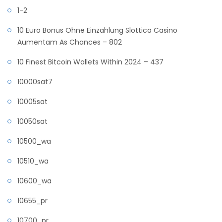
1-2
10 Euro Bonus Ohne Einzahlung Slottica Casino
Aumentam As Chances – 802
10 Finest Bitcoin Wallets Within 2024 – 437
10000sat7
10005sat
10050sat
10500_wa
10510_wa
10600_wa
10655_pr
10700_pr