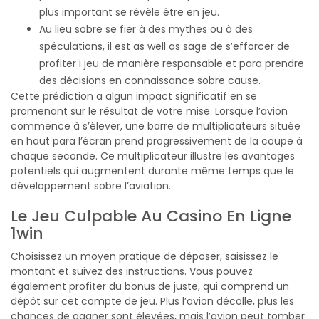
plus important se révèle être en jeu.
Au lieu sobre se fier à des mythes ou à des
spéculations, il est as well as sage de s’efforcer de
profiter i jeu de manière responsable et para prendre
des décisions en connaissance sobre cause.
Cette prédiction a algun impact significatif en se
promenant sur le résultat de votre mise. Lorsque l’avion
commence à s’élever, une barre de multiplicateurs située
en haut para l’écran prend progressivement de la coupe à
chaque seconde. Ce multiplicateur illustre les avantages
potentiels qui augmentent durante même temps que le
développement sobre l’aviation.
Le Jeu Culpable Au Casino En Ligne
1win
Choisissez un moyen pratique de déposer, saisissez le
montant et suivez des instructions. Vous pouvez
également profiter du bonus de juste, qui comprend un
dépôt sur cet compte de jeu. Plus l’avion décolle, plus les
chances de gagner sont élevées, mais l’avion peut tomber