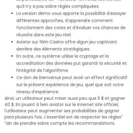
qu’il n’y a pas sobre règles compliquées.
La version démo vous apporte la possibilité d’essayer
différentes approches, d’apprendre comment
fonctionnent des cotes et d’évaluer vos chances de
réussite dans este jeu réel.
Aviator sur 1Win Casino offre algun jeu captivant
derrière des éléments stratégiques.
En outre, ce système utilise le cryptage et la
accreditation des données put garantir la sécurité et
l’intégrité de l’algorithme.
Ce don de bienvenue peut avoir un effect significatif
sur le présent expérience de jeu, quel que soit votre
niveau d’expérience.
Ainsi, un utilisateur peut miser aussi peu que 5 $ et gagner
40 $. En jouant à 1win aviator sur le internet site officiel,
l’utilisateur peut augmenter ses probabilities de gagner
para plusieurs fois. L’essentiel est de respecter les règles”
“ain de prendre sobre compte les recommandations.