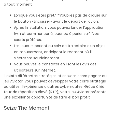
à tout moment.
Lorsque vous êtes prêt,” “n’oubliez pas de cliquer sur
le bouton «Encaisser» avant le départ de l’avion.
Après l’installation, vous pouvez lancer l’application
1win et commencer à jouer ou à parier sur” “vos
sports préférés.
Les joueurs parient au sein de trajectoire d’un objet
en mouvement, anticipant le moment où il
s’écrasera soudainement.
Vous pouvez le constater en lisant les avis des
utilisateurs sur Internet.
Il existe différentes stratégies et astuces serve gagner au
jeu Aviator. Vous pouvez développer votre carré stratégie
ou utiliser l’expérience d’autres cybernautes. Grâce à kid
taux de répartition élevé (RTP), votre jeu Aviator présente
une excellente opportunité de faire el bon profit.
Seize The Moment