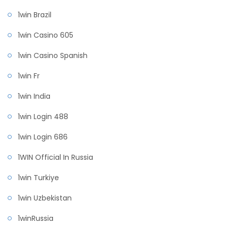
1win Brazil
1win Casino 605
1win Casino Spanish
1win Fr
1win India
1win Login 488
1win Login 686
1WIN Official In Russia
1win Turkiye
1win Uzbekistan
1winRussia