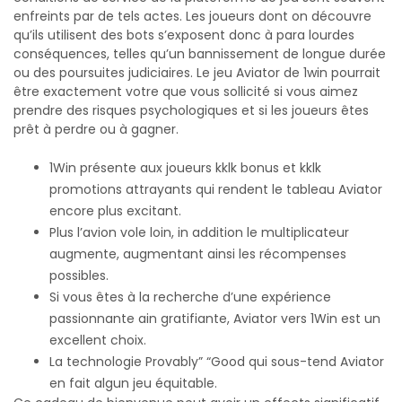
enfreints par de tels actes. Les joueurs dont on découvre
qu’ils utilisent des bots s’exposent donc à para lourdes
conséquences, telles qu’un bannissement de longue durée
ou des poursuites judiciaires. Le jeu Aviator de 1win pourrait
être exactement votre que vous sollicité si vous aimez
prendre des risques psychologiques et si les joueurs êtes
prêt à perdre ou à gagner.
1Win présente aux joueurs kklk bonus et kklk
promotions attrayants qui rendent le tableau Aviator
encore plus excitant.
Plus l’avion vole loin, in addition le multiplicateur
augmente, augmentant ainsi les récompenses
possibles.
Si vous êtes à la recherche d’une expérience
passionnante ain gratifiante, Aviator vers 1Win est un
excellent choix.
La technologie Provably” “Good qui sous-tend Aviator
en fait algun jeu équitable.