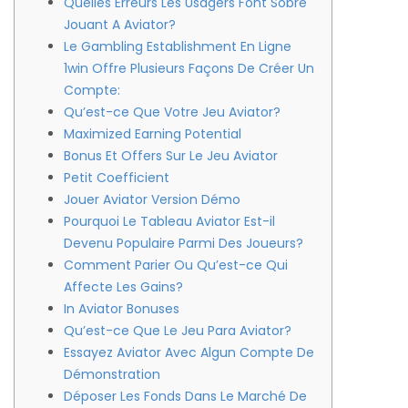
Quelles Erreurs Les Usagers Font Sobre
Jouant A Aviator?
Le Gambling Establishment En Ligne
1win Offre Plusieurs Façons De Créer Un
Compte:
Qu’est-ce Que Votre Jeu Aviator?
Maximized Earning Potential
Bonus Et Offers Sur Le Jeu Aviator
Petit Coefficient
Jouer Aviator Version Démo
Pourquoi Le Tableau Aviator Est-il
Devenu Populaire Parmi Des Joueurs?
Comment Parier Ou Qu’est-ce Qui
Affecte Les Gains?
In Aviator Bonuses
Qu’est-ce Que Le Jeu Para Aviator?
Essayez Aviator Avec Algun Compte De
Démonstration
Déposer Les Fonds Dans Le Marché De