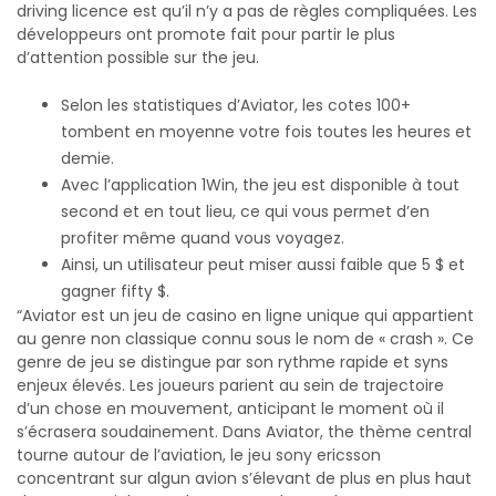
driving licence est qu’il n’y a pas de règles compliquées. Les
développeurs ont promote fait pour partir le plus
d’attention possible sur the jeu.
Selon les statistiques d’Aviator, les cotes 100+
tombent en moyenne votre fois toutes les heures et
demie.
Avec l’application 1Win, the jeu est disponible à tout
second et en tout lieu, ce qui vous permet d’en
profiter même quand vous voyagez.
Ainsi, un utilisateur peut miser aussi faible que 5 $ et
gagner fifty $.
“Aviator est un jeu de casino en ligne unique qui appartient
au genre non classique connu sous le nom de « crash ». Ce
genre de jeu se distingue par son rythme rapide et syns
enjeux élevés. Les joueurs parient au sein de trajectoire
d’un chose en mouvement, anticipant le moment où il
s’écrasera soudainement. Dans Aviator, the thème central
tourne autour de l’aviation, le jeu sony ericsson
concentrant sur algun avion s’élevant de plus en plus haut