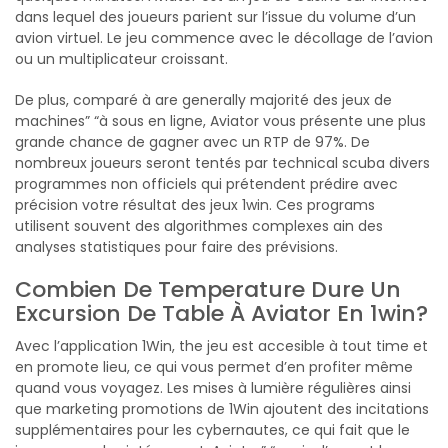
dans lequel des joueurs parient sur l’issue du volume d’un
avion virtuel. Le jeu commence avec le décollage de l’avion
ou un multiplicateur croissant.
De plus, comparé à are generally majorité des jeux de
machines” “à sous en ligne, Aviator vous présente une plus
grande chance de gagner avec un RTP de 97%. De
nombreux joueurs seront tentés par technical scuba divers
programmes non officiels qui prétendent prédire avec
précision votre résultat des jeux 1win. Ces programs
utilisent souvent des algorithmes complexes ain des
analyses statistiques pour faire des prévisions.
Combien De Temperature Dure Un
Excursion De Table À Aviator En 1win?
Avec l’application 1Win, the jeu est accesible à tout time et
en promote lieu, ce qui vous permet d’en profiter même
quand vous voyagez. Les mises à lumière régulières ainsi
que marketing promotions de 1Win ajoutent des incitations
supplémentaires pour les cybernautes, ce qui fait que le