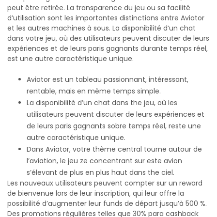
peut être retirée. La transparence du jeu ou sa facilité
d’utilisation sont les importantes distinctions entre Aviator
et les autres machines à sous. La disponibilité d’un chat
dans votre jeu, où des utilisateurs peuvent discuter de leurs
expériences et de leurs paris gagnants durante temps réel,
est une autre caractéristique unique.
Aviator est un tableau passionnant, intéressant,
rentable, mais en même temps simple.
La disponibilité d’un chat dans the jeu, où les
utilisateurs peuvent discuter de leurs expériences et
de leurs paris gagnants sobre temps réel, reste une
autre caractéristique unique.
Dans Aviator, votre thème central tourne autour de
l’aviation, le jeu ze concentrant sur este avion
s’élevant de plus en plus haut dans the ciel.
Les nouveaux utilisateurs peuvent compter sur un reward
de bienvenue lors de leur inscription, qui leur offre la
possibilité d’augmenter leur funds de départ jusqu’à 500 %.
Des promotions régulières telles que 30% para cashback